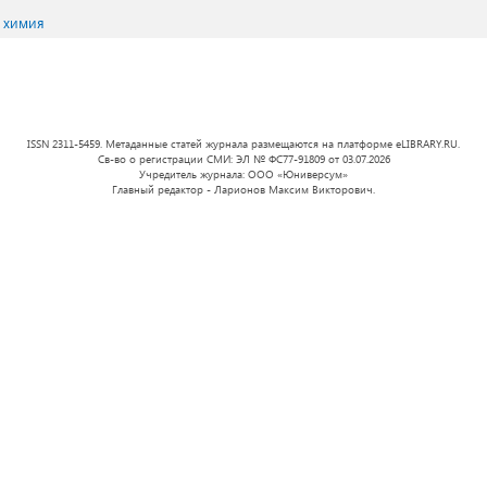
 химия
ISSN 2311-5459. Метаданные статей журнала размещаются на платформе eLIBRARY.RU.
Св-во о регистрации СМИ: ЭЛ № ФС77-91809 от 03.07.2026
Учредитель журнала: ООО «Юниверсум»
Главный редактор - Ларионов Максим Викторович.