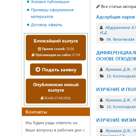
Условия публикации
Все статьи автора
Примеры оформления
материалов
Адсорбция паров 
Договор оферты
Абдурахимов А.Х
И.Д.
04. Физическая
Ближайший выпуск
Прием статей:
25.08
ДИФФЕРЕНЦИАЛЬ
Публикация на сайте:
07.09
ОСНОВЕ ОТХОДО
Подать заявку
Жумаева Д.Ж.
Р
10. Коллоидная
Опубликован новый
ИЗУЧЕНИЕ И ПОЛ
выпуск
8(146) 07.08.2026.
Жумаева Д.Ж.
Р
10. Коллоидная
Контакты
ИЗУЧЕНИЕ ФИЗИК
Мы будем рады ответить на
Ваши вопросы в рабочие дни с
Жумаева Д.Ж.
Р
Барноева С.Б.