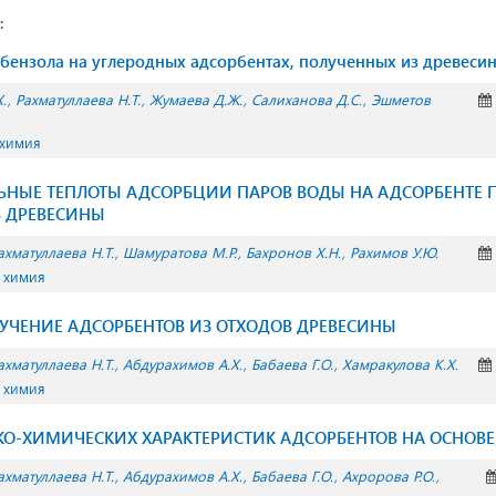
:
бензола на углеродных адсорбентах, полученных из древесин
.
Рахматуллаева Н.Т.
Жумаева Д.Ж.
Салиханова Д.С.
Эшметов
 химия
НЫЕ ТЕПЛОТЫ АДСОРБЦИИ ПАРОВ ВОДЫ НА АДСОРБЕНТЕ 
В ДРЕВЕСИНЫ
ахматуллаева Н.Т.
Шамуратова М.Р.
Бахронов Х.Н.
Рахимов У.Ю.
 химия
УЧЕНИЕ АДСОРБЕНТОВ ИЗ ОТХОДОВ ДРЕВЕСИНЫ
ахматуллаева Н.Т.
Абдурахимов А.Х.
Бабаева Г.О.
Хамракулова К.Х.
 химия
О-ХИМИЧЕСКИХ ХАРАКТЕРИСТИК АДСОРБЕНТОВ НА ОСНОВЕ
ахматуллаева Н.Т.
Абдурахимов А.Х.
Бабаева Г.О.
Ахророва Р.О.