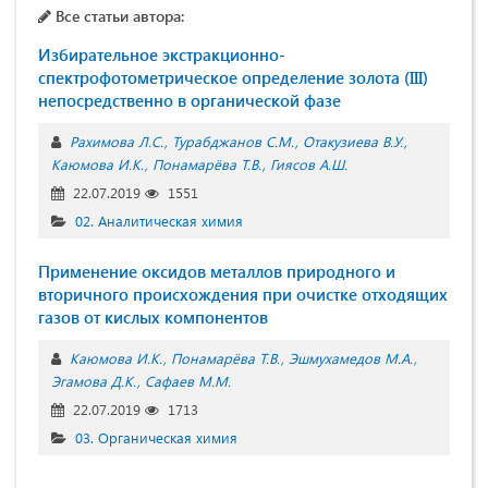
Все статьи автора:
Избирательное экстракционно-
спектрофотометрическое определение золота (III)
непосредственно в органической фазе
Рахимова Л.С.
Турабджанов С.М.
Отакузиева В.У.
Каюмова И.К.
Понамарёва Т.В.
Гиясов А.Ш.
22.07.2019
1551
02. Аналитическая химия
Применение оксидов металлов природного и
вторичного происхождения при очистке отходящих
газов от кислых компонентов
Каюмова И.К.
Понамарёва Т.В.
Эшмухамедов М.А.
Эгамова Д.К.
Сафаев М.М.
22.07.2019
1713
03. Органическая химия