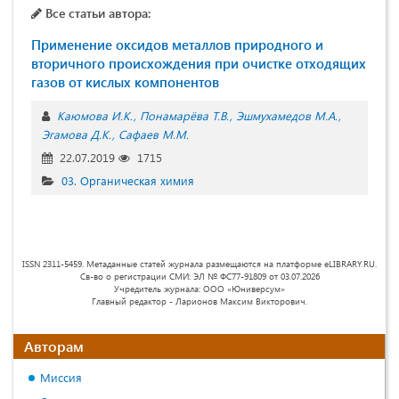
Все статьи автора:
Применение оксидов металлов природного и
вторичного происхождения при очистке отходящих
газов от кислых компонентов
Каюмова И.К.
Понамарёва Т.В.
Эшмухамедов М.А.
Эгамова Д.К.
Сафаев М.М.
22.07.2019
1715
03. Органическая химия
ISSN 2311-5459. Метаданные статей журнала размещаются на платформе eLIBRARY.RU.
Св-во о регистрации СМИ: ЭЛ № ФС77-91809 от 03.07.2026
Учредитель журнала: ООО «Юниверсум»
Главный редактор - Ларионов Максим Викторович.
Авторам
Миссия