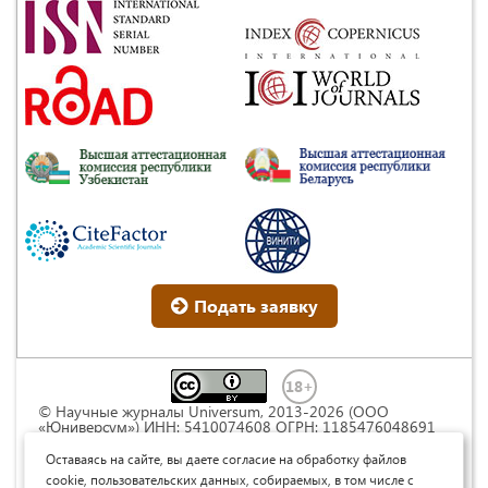
Подать заявку
© Научные журналы Universum, 2013-2026 (ООО
«Юниверсум») ИНН: 5410074608 ОГРН: 1185476048691
Это произведение доступно по
лицензии Creative
Commons « Attribution» («Атрибуция») 4.0
Оставаясь на сайте, вы даете согласие на обработку файлов
Непортированная
.
cookie, пользовательских данных, собираемых, в том числе с