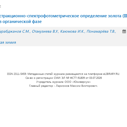
:
стракционно-спектрофотометрическое определение золота (III
в органической фазе
урабджанов С.М.
Отакузиева В.У.
Каюмова И.К.
Понамарёва Т.В.
кая химия
ISSN 2311-5459. Метаданные статей журнала размещаются на платформе eLIBRARY.RU.
Св-во о регистрации СМИ: ЭЛ № ФС77-91809 от 03.07.2026
Учредитель журнала: ООО «Юниверсум»
Главный редактор - Ларионов Максим Викторович.