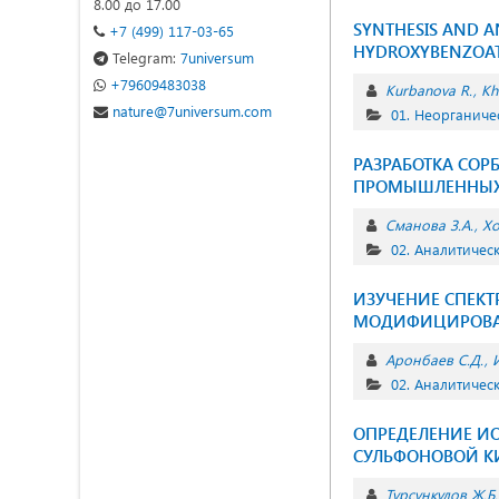
8.00 до 17.00
SYNTHESIS AND A
+7 (499) 117-03-65
HYDROXYBENZOAT
Telegram:
7universum
+79609483038
Kurbanova R.
Kh
nature@7universum.com
01. Неорганиче
РАЗРАБОТКА СОР
ПРОМЫШЛЕННЫХ 
Сманова З.А.
Хо
02. Аналитичес
ИЗУЧЕНИЕ СПЕКТ
МОДИФИЦИРОВА
Аронбаев С.Д.
02. Аналитичес
ОПРЕДЕЛЕНИЕ ИОН
СУЛЬФОНОВОЙ К
Турсункулов Ж.Б.