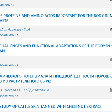
кая химия
F PROTEINS AND AMINO ACIDS IMPORTANT FOR THE BODY IN 
ASTE
.Yu.
Azizxojaev Yu.A.
еская химия
HALLENGES AND FUNCTIONAL ADAPTATIONS OF THE BODY IN
TAN
еская химия
ОГИЧЕСКОГО ПОТЕНЦИАЛА И ПИЩЕВОЙ ЦЕННОСТИ ПОРОШ
 ИЗ РАСТИТЕЛЬНОГО СЫРЬЯ
З.
Алиева Г.С.
Хайруллаева С.Х.
еская химия
 STUDY OF CATTLE SKIN TANNED WITH CHESTNUT EXTRACT