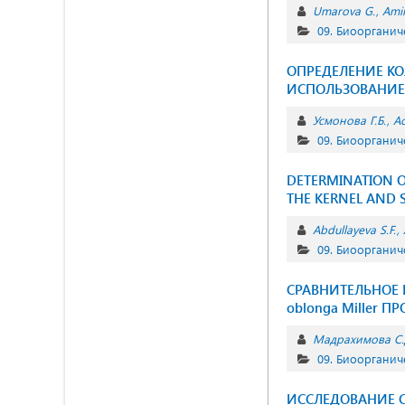
Umarova G.
Amir
09. Биоорганич
ОПРЕДЕЛЕНИЕ КО
ИСПОЛЬЗОВАНИЕ
Усмонова Г.Б.
Ас
09. Биоорганич
DETERMINATION O
THE KERNEL AND S
Abdullayeva S.F.
09. Биоорганич
СРАВНИТЕЛЬНОЕ 
oblonga Miller
Мадрахимова С.
09. Биоорганич
ИССЛЕДОВАНИЕ С