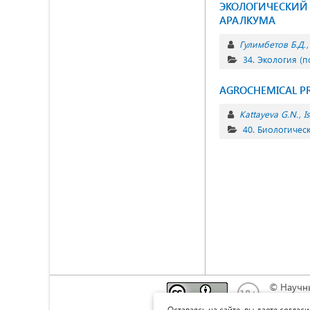
ЭКОЛОГИЧЕСКИЙ 
АРАЛКУМА
Гулимбетов Б.Д.
34. Экология (п
AGROCHEMICAL PRO
Kattayeva G.N.
I
40. Биологичес
© Научн
Это прои
Оставаясь на сайте, вы даете соглас