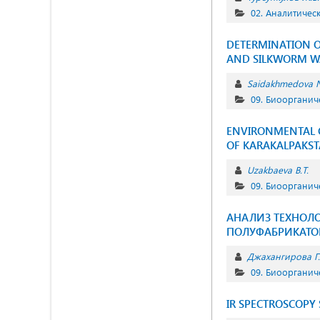
02. Аналитичес
DETERMINATION O
AND SILKWORM W
Saidakhmedova N
09. Биоорганич
ENVIRONMENTAL C
OF KARAKALPAKS
Uzakbaeva B.T.
09. Биоорганич
АНАЛИЗ ТЕХНОЛ
ПОЛУФАБРИКАТОВ
Джахангирова Г.
09. Биоорганич
IR SPECTROSCOPY