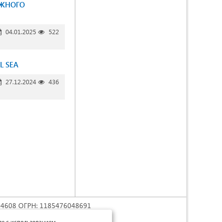
ЮЖНОГО
04.01.2025
522
L SEA
27.12.2024
436
74608 ОГРН: 1185476048691
трибуция») 4.0 Непортированная
.
сле с использованием