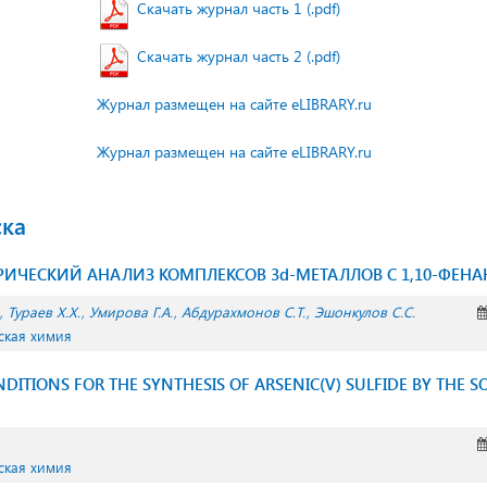
Скачать журнал часть 1 (.pdf)
Скачать журнал часть 2 (.pdf)
Журнал размещен на сайте eLIBRARY.ru
Журнал размещен на сайте eLIBRARY.ru
ска
ИЧЕСКИЙ АНАЛИЗ КОМПЛЕКСОВ 3d-МЕТАЛЛОВ С 1,10-ФЕН
Тураев Х.Х.
Умирова Г.А.
Абдурахмонов С.Т.
Эшонкулов С.С.
ская химия
DITIONS FOR THE SYNTHESIS OF ARSENIC(V) SULFIDE BY THE 
ская химия