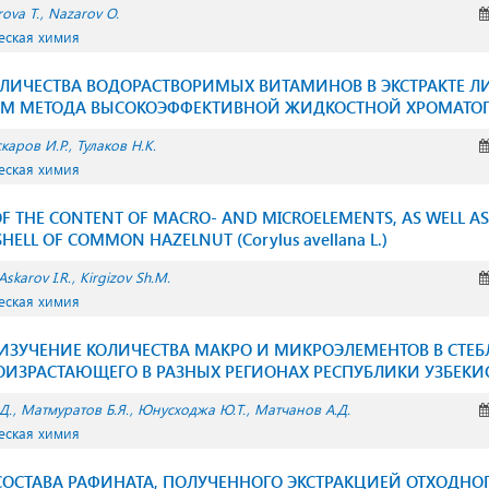
ova T.
Nazarov O.
еская химия
ЛИЧЕСТВА ВОДОРАСТВОРИМЫХ ВИТАМИНОВ В ЭКСТРАКТЕ ЛИ
М МЕТОДА ВЫСОКОЭФФЕКТИВНОЙ ЖИДКОСТНОЙ ХРОМАТОГ
каров И.Р.
Тулаков Н.К.
еская химия
F THE CONTENT OF MACRO- AND MICROELEMENTS, AS WELL AS
HELL OF COMMON HAZELNUT (Corylus avellana L.)
Askarov I.R.
Kirgizov Sh.M.
еская химия
ИЗУЧЕНИЕ КОЛИЧЕСТВА МАКРО И МИКРОЭЛЕМЕНТОВ В СТЕБЛ
 ПРОИЗРАСТАЮЩЕГО В РАЗНЫХ РЕГИОНАХ РЕСПУБЛИКИ УЗБЕКИ
Д.
Матмуратов Б.Я.
Юнусхoджа Ю.Т.
Матчанов А.Д.
еская химия
ОСТАВА РАФИНАТА, ПОЛУЧЕННОГО ЭКСТРАКЦИЕЙ ОТХОДНО