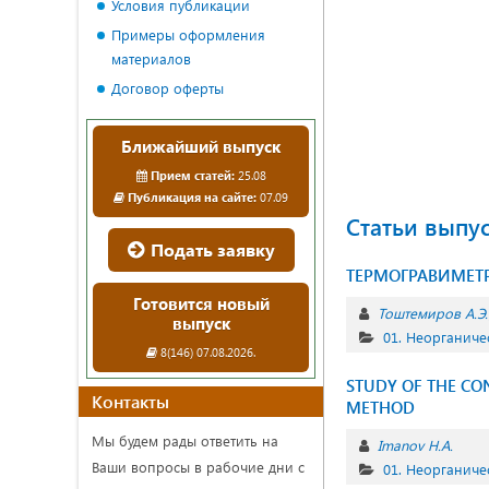
Условия публикации
Примеры оформления
материалов
Договор оферты
Ближайший выпуск
Прием статей:
25.08
Публикация на сайте:
07.09
Статьи выпу
Подать заявку
ТЕРМОГРАВИМЕТР
Готовится новый
Тоштемиров А.Э.
выпуск
01. Неорганиче
8(146) 07.08.2026.
STUDY OF THE CON
Контакты
METHOD
Мы будем рады ответить на
Imanov H.A.
Ваши вопросы в рабочие дни с
01. Неорганиче