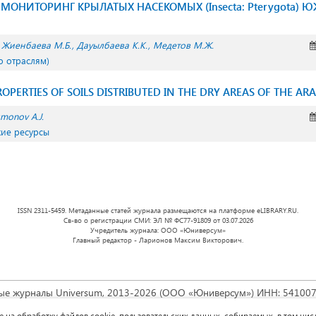
МОНИТОРИНГ КРЫЛАТЫХ НАСЕКОМЫХ (Insecta: Pterygota) 
Жиенбаева М.Б.
Дауылбаева К.К.
Медетов М.Ж.
о отраслям)
PERTIES OF SOILS DISTRIBUTED IN THE DRY AREAS OF THE ARA
smonov A.J.
кие ресурсы
ISSN 2311-5459. Метаданные статей журнала размещаются на платформе eLIBRARY.RU.
Св-во о регистрации СМИ: ЭЛ № ФС77-91809 от 03.07.2026
Учредитель журнала: ООО «Юниверсум»
Главный редактор - Ларионов Максим Викторович.
ые журналы Universum, 2013-2026 (ООО «Юниверсум») ИНН: 54100
зведение доступно по
лицензии Creative Commons « Attribution» («А
ие на обработку файлов cookie, пользовательских данных, собираемых, в том чи