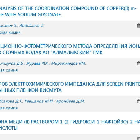
NALYSIS OF THE COORDINATION COMPOUND OF COPPER(II) m-
E WITH SODIUM GLYCINATE
asanov S.
Abdullaeva Z.
ская химия
БЦИОННО-ФОТОМЕТРИЧЕСКОГО МЕТОДА ОПРЕДЕЛЕНИЯ ИОНА К
СТОЧНЫХ ВОДАХ АО "АЛМАЛЫКСКИЙ" ГМК
ликулов Д.Б.
Жураев Ф.Х.
Мирзахмедов Р.М.
кая химия
РОВ ЭЛЕКТРОХИМИЧЕСКОГО ИМПЕДАНСА ДЛЯ SCREEN PRINTE
ННЫХ ПЛЕНКОЙ ВИСМУТА
Исакова Д.Т.
Равшанов М.И.
Аронбаев Д.М.
кая химия
А МЕДИ (II) РАСТВОРОМ 1-(2-ГИДРОКСИ-1-НАФТОЙЗО)-2-Н
ИСЛОТЫ