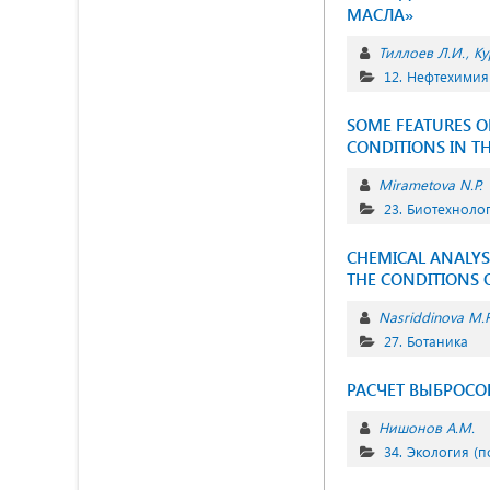
МАСЛА»
Тиллоев Л.И.
Ку
12. Нефтехимия
SOME FEATURES O
CONDITIONS IN TH
Mirametova N.P.
23. Биотехноло
CHEMICAL ANALYSIS
THE CONDITIONS O
Nasriddinova M.R
27. Ботаника
РАСЧЕТ ВЫБРОСО
Нишонов А.М.
34. Экология (п