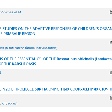
рбонова М.М.
F STUDIES ON THE ADAPTIVE RESPONSES OF CHILDREN'S ORGA
E PRIARALIE REGION
гия (в том числе бионанотехнологии)
 OF THE ESSENTIAL OIL OF THE Rosmarinus officinalis (Lamiace
F THE KARSHI OASIS
.
В N2O В ПРОЦЕССЕ SBR НА ОЧИСТНЫХ СООРУЖЕНИЯХ СТОЧН
о отраслям)