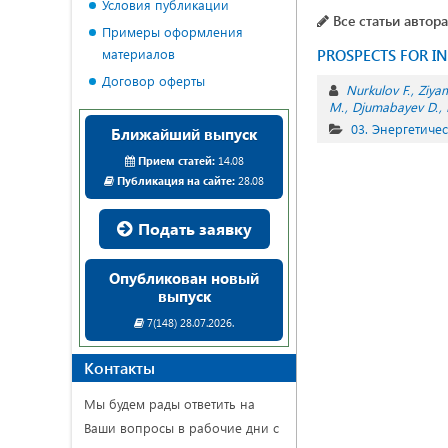
Условия публикации
Все статьи автора
Примеры оформления
материалов
PROSPECTS FOR I
Договор оферты
Nurkulov F.
Ziya
M.
Djumabayev D.
03. Энергетиче
Ближайший выпуск
Прием статей:
14.08
Публикация на сайте:
28.08
Подать заявку
Опубликован новый
выпуск
7(148) 28.07.2026.
Контакты
Мы будем рады ответить на
Ваши вопросы в рабочие дни с