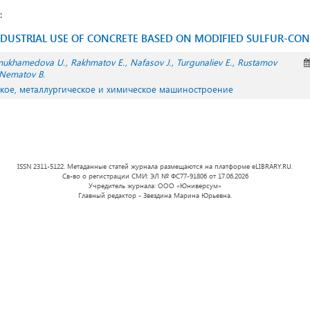
:
NDUSTRIAL USE OF CONCRETE BASED ON MODIFIED SULFUR-CON
mukhamedova U.
Rakhmatov E.
Nafasov J.
Turgunaliev E.
Rustamov
Nematov B.
ское, металлургическое и химическое машиностроение
ISSN 2311-5122. Метаданные статей журнала размещаются на платформе eLIBRARY.RU.
Св-во о регистрации СМИ: ЭЛ № ФС77-91806 от 17.06.2026
Учредитель журнала: ООО «Юниверсум»
Главный редактор - Звездина Марина Юрьевна.