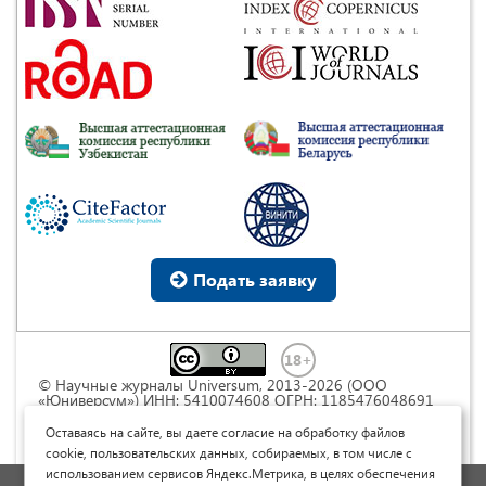
Подать заявку
© Научные журналы Universum, 2013-2026 (ООО
«Юниверсум») ИНН: 5410074608 ОГРН: 1185476048691
Это произведение доступно по
лицензии Creative
Commons « Attribution» («Атрибуция») 4.0
Оставаясь на сайте, вы даете согласие на обработку файлов
Непортированная
.
cookie, пользовательских данных, собираемых, в том числе с
использованием сервисов Яндекс.Метрика, в целях обеспечения