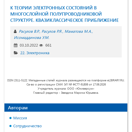
К ТЕОРИИ ЭЛЕКТРОННЫХ СОСТОЯНИЙ В
МНОГОСЛОЙНОЙ ПОЛУПРОВОДНИКОВОЙ
СТРУКТУРЕ. КВАЗИКЛАССИЧЕСКОЕ ПРИБЛИЖЕНИЕ
Расулов В.Р.
Расулов Р.Я.
Маматова М.А.
Исомаддинова У.М.
03.10.2022
661
22. Электроника
ISSN 2311-5122. Метаданные статей журнала размещаются на платформе eLIBRARY.RU.
Св-во о регистрации СМИ: ЭЛ № ФС77-91806 от 17.06.2026
Учредитель журнала: ООО «Юниверсум»
Главный редактор - Звездина Марина Юрьевна.
Авторам
Миссия
Сотрудничество