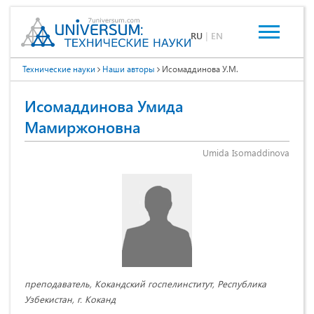
RU
|
EN
Технические науки
Наши авторы
Исомаддинова У.М.
Исомаддинова Умида
Мамиржоновна
Umida Isomaddinova
преподаватель, Кокандский госпелинститут, Республика
Узбекистан, г. Коканд