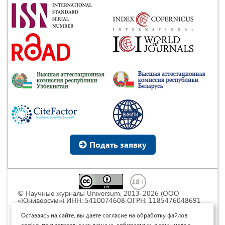
Подать заявку
© Научные журналы Universum, 2013-2026 (ООО
«Юниверсум») ИНН: 5410074608 ОГРН: 1185476048691
Это произведение доступно по
лицензии Creative
Commons « Attribution» («Атрибуция») 4.0
Оставаясь на сайте, вы даете согласие на обработку файлов
Непортированная
.
cookie, пользовательских данных, собираемых, в том числе с