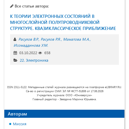
Все статьи автора:
К ТЕОРИИ ЭЛЕКТРОННЫХ СОСТОЯНИЙ В
МНОГОСЛОЙНОЙ ПОЛУПРОВОДНИКОВОЙ
СТРУКТУРЕ. КВАЗИКЛАССИЧЕСКОЕ ПРИБЛИЖЕНИЕ
Расулов В.Р.
Расулов Р.Я.
Маматова М.А.
Исомаддинова У.М.
03.10.2022
658
22. Электроника
ISSN 2311-5122. Метаданные статей журнала размещаются на платформе eLIBRARY.RU.
Св-во о регистрации СМИ: ЭЛ № ФС77-91806 от 17.06.2026
Учредитель журнала: ООО «Юниверсум»
Главный редактор - Звездина Марина Юрьевна.
Авторам
Миссия