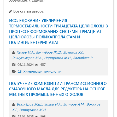
Узбекистан, г. Ташкент
Все статьи автора:
ИССЛЕДОВАНИЕ УВЕЛИЧЕНИЯ
ТЕРМОСТАБИЛЬНОСТИ ТРИАЦЕТАТА ЦЕЛЛЮЛОЗЫ В
ПРОЦЕССЕ ФОРМОВАНИЯ СИСТЕМЫ ТРИАЦЕТАТ
ЦЕЛЛЮЛОЗЫ ПОЛИКАПРОЛАКТАМ И
ПОЛИЭТИЛЕНТЕРЕФТАЛАТ
Холов И.А.
Бахтиёров Ж.Ш.
Эркинов Х.Г.
Эшмухамедов М.А.
Норпулатов М.Н.
Балтабаев Р.
06.11.2024
457
13. Химическая технология
ПОЛУЧЕНИЕ КОМПОЗИЦИИ ТРАНСМИССИОННОГО
СМАЗОЧНОГО МАСЛА ДЛЯ РЕДУКТОРА НА ОСНОВЕ
МЕСТНЫХ ПРОМЫШЛЕННЫХ ОТХОДОВ
Бахтиёров Ж.Ш.
Холов И.А.
Ботиров А.М.
Эркинов
Х.Г.
Норпулатов М.Н.
22.01.2025
398