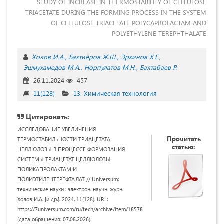
STUDY OF INCREASE IN THERMOSTABILITY OF CELLULOSE
TRIACETATE DURING THE FORMING PROCESS IN THE SYSTEM
OF CELLULOSE TRIACETATE POLYCAPROLACTAM AND
POLYETHYLENE TEREPHTHALATE
Холов И.А.
Бахтиёров Ж.Ш.
Эркинов Х.Г.
Эшмухамедов М.А.
Норпулатов М.Н.
Балтабаев Р.
26.11.2024
457
11(128)
13. Химическая технология
Цитировать:
ИССЛЕДОВАНИЕ УВЕЛИЧЕНИЯ
Прочитать
ТЕРМОСТАБИЛЬНОСТИ ТРИАЦЕТАТА
статью:
ЦЕЛЛЮЛОЗЫ В ПРОЦЕССЕ ФОРМОВАНИЯ
СИСТЕМЫ ТРИАЦЕТАТ ЦЕЛЛЮЛОЗЫ
ПОЛИКАПРОЛАКТАМ И
ПОЛИЭТИЛЕНТЕРЕФТАЛАТ // Universum:
технические науки : электрон. научн. журн.
Холов И.А. [и др.]. 2024. 11(128). URL:
https://7universum.com/ru/tech/archive/item/18578
(дата обращения: 07.08.2026).