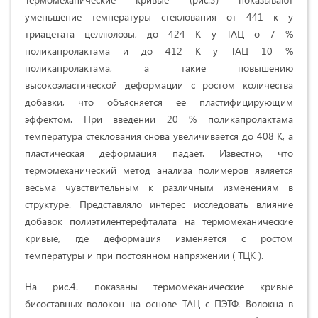
уменьшение температуры стеклования от 441 к у
триацетата целлюлозы, до 424 К у ТАЦ о 7 %
поликапролактама и до 412 К у ТАЦ 10 %
поликапролактама, а такие повышению
высокоэластической деформации с ростом количества
добавки, что объясняется ее пластифицирующим
эффектом. При введении 20 % поликапролактама
температура стеклования снова увеличивается до 408 К, а
пластическая деформация падает. Известно, что
термомеханический метод анализа полимеров является
весьма чувствительным к различным изменениям в
структуре. Представляло интерес исследовать влияние
добавок полиэтилентерефталата на термомеханические
кривые, где деформация изменяется с ростом
температуры и при постоянном напряжении ( ТЦК ).
На рис.4. показаны термомеханические кривые
бисоставных волокон на основе ТАЦ с ПЭТФ. Волокна в