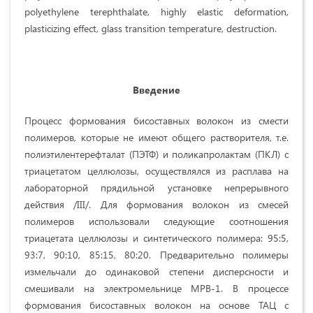
polyethylene terephthalate, highly elastic deformation,
plasticizing effect, glass transition temperature, destruction.
Введение
Процесс формования бисоставных волокон из смести
полимеров, которые не имеют общего растворителя, т.е.
полиэтилентерефталат (ПЭТФ) и поликапролактам (ПКЛ) с
триацетатом целлюлозы, осуществлялся из расплава на
лабораторной прядильной установке непрерывного
действия /III/. Для формования волокон из смесей
полиме­ров использовали следующие соотношения
триацетата целлюлозы и синтетического полимера: 95:5,
93:7, 90:10, 85:15, 80:20. Предварительно полимеры
измельчали до одинаковой степени дисперс­ности и
смешивали на электромельнице МРВ-1. В процессе
формования бисоставных волокон на основе ТАЦ с