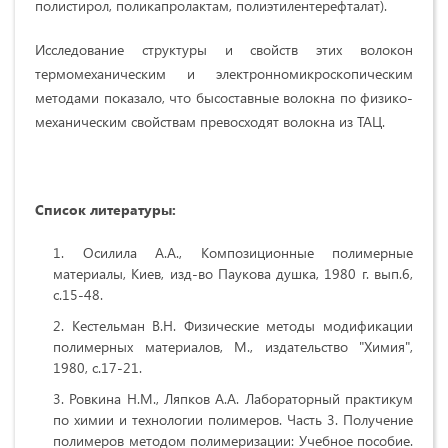
полистирол, поликапролактам, полиэтилентерефталат).
Исследование структуры и свойств этих волокон
термомеханическим и электронномикроскопическим
методами показало, что бысоставные волокна по физико-
механическим свойствам превосходят волокна из ТАЦ.
Список литературы:
Осилила А.А., Композиционные полимерные
материалы, Киев, изд-во Паукова душка, 1980 г. вып.6,
с.15-48.
Кестельман В.Н. Физические методы модификации
полимерных материалов, М., издательство "Химия",
1980, с.17-21.
Ровкина Н.М., Ляпков А.А. Лабораторный практикум
по химии и технологии полимеров. Часть 3. Получение
полимеров методом полимеризации: Учебное пособие.