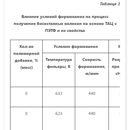
Таблица 1
Влияние условий формования на процесс
получения бисоставных волокон на осново ТАЦ с
ПЭТФ и их свойства
Кол-во
Условия формования
Физик
полимерной
Температура
Скорость
Разрывн
добавки, %
фильеры, К
формования,
прочност
(масс)
м/мин
сН/тек
0
633
440
14,5
0
623
440
11,2