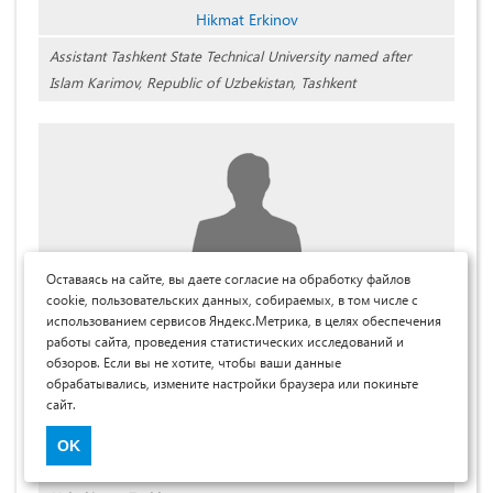
Hikmat Erkinov
Assistant Tashkent State Technical University named after
Islam Karimov, Republic of Uzbekistan, Tashkent
Оставаясь на сайте, вы даете согласие на обработку файлов
cookie, пользовательских данных, собираемых, в том числе с
Эшмухамедов Мурод Азимович
использованием сервисов Яндекс.Метрика, в целях обеспечения
работы сайта, проведения статистических исследований и
канд. хим. наук, профессор, Ташкентского
обзоров. Если вы не хотите, чтобы ваши данные
государственного технического университета, Республика
обрабатывались, измените настройки браузера или покиньте
Узбекистан, г. Ташкент
сайт.
Murod Eshmuhamedov
OK
Cand. Chem. Sci, Professor, Tashkent state technical university,