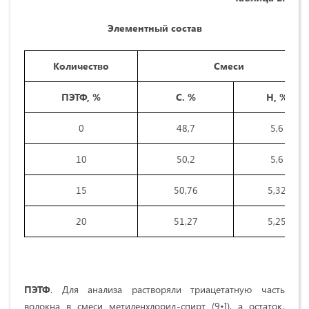
Элементный состав
Количество
Смеси
ПЭТФ, %
С. %
Н, %
0
48,7
5,6
10
50,2
5,6
15
50,76
5,32
20
51,27
5,25
ПЭТФ
. Для анализа растворяли триацетатную часть
волокна в смеси метиленхлорид-спирт (9•I), а остаток,