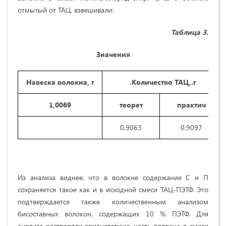
отмытый от ТАЦ, взвешивали:
Таблица 3.
Значения
Навеска волокна, г
.Количество ТАЦ,.г
1,0069
теорет
практич
0,9063
0,9097
Из анализа виднее, что в волокне содержание С и П
сохраняется такое как и в исходной смеси ТАЦ-ПЭТФ. Это
подтверждается также количественным анализом
бисоставных волокон, содержащих 10 % ПЭТФ. Для
анализа растворяли триацетатную часть волокна в смеси