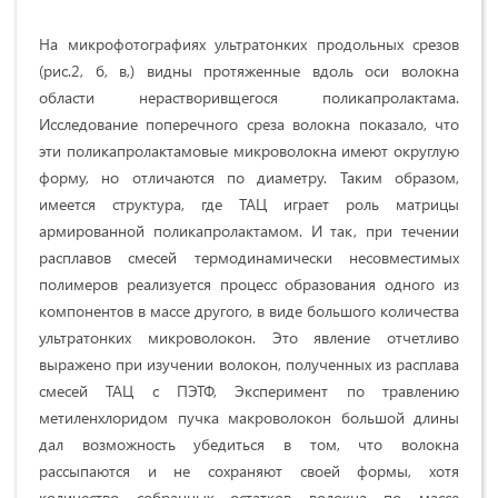
На микрофотографиях ультратонких продольных срезов
(рис.2, б, в,) видны протяженные вдоль оси волокна
области нерастворивщегося поликапролактама.
Исследование поперечного среза волокна показало, что
эти поликапролактамовые микроволокна имеют округлую
форму, но отличаются по диаметру. Таким образом,
имеется структура, где TAЦ играет роль матрицы
армированной поликапролактамом. И так, при течении
расплавов смесей термодинамически несовместимых
полимеров реализуется процесс образования одного из
компонентов в массе другого, в виде большого количества
ультратонких микроволокон. Это явление отчетливо
выражено при изучении волокон, полученных из расплава
смесей ТАЦ с ПЭТФ, Эксперимент по травлению
метиленхлоридом пучка макроволокон большой длины
дал возможность убедиться в том, что волокна
рассыпаются и не сохраняют своей формы, хотя
количество собранных остатков волокна по массе