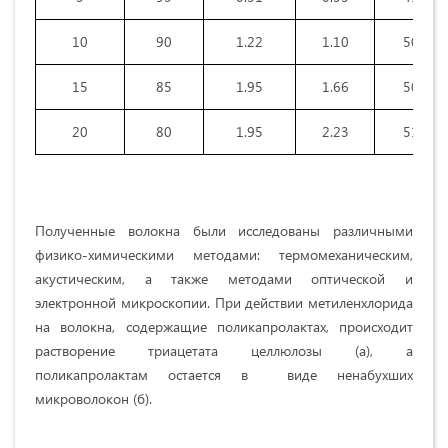
10
90
1.22
1.10
50.76
15
85
1.95
1.66
50.90
20
80
1.95
2.23
51.55
Полученные волокна были исследованы различными
физико-химическими методами: термомеханическим,
акустическим, а также методами оптической и
электронной микроскопии. При действии метиленхлорида
на волокна, содержащие поликапролактах, происходит
растворение триацетата целлюлозы (а), а
поликапролактам остается в виде ненабухших
микроволокон (б).