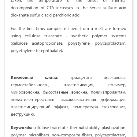
taken, the temperature of the onset of thermal
decomposition of CTA increases in the series: sulfuric acid
dioxanate sulfuric acid perchloric acid.
For the first time, composite fibers from a melt are formed
using cellulose triacetate - synthetic polymer systems
(cellulose acetopropionate, polystyrene, polycaprolactam,
polyethylene terephthalate).
Ключевые слова:
триацетата целлюлозы,
термостабильность, пластификация, полимер,
микроволокна, бысоставные волокна, поликапролактам,
полиэтилентерефталат, высокоэластичная деформация,
пластифицирующий эффект, температура стеклования,
деструкцию.
Keywords:
cellulose triacetate, thermal stability, plasticization,
polymer, microfibers, non-composite fibers, polycaprolactam,