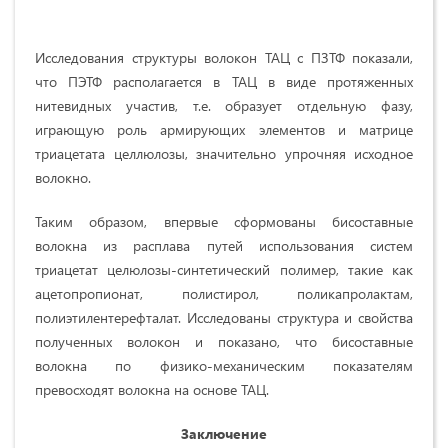
Исследования структуры волокон ТАЦ с ПЗТФ показали,
что ПЭТФ располагается в ТАЦ в виде протяженных
нитевидных участив, т.е. образует отдельную фазу,
играющую роль армирующих элементов и матрице
триацетата целлюлозы, значительно упрочняя исходное
волокно.
Таким образом, впервые сформованы бисоставные
волокна из расплава путей использования систем
триацетат целюлозы-синтетический полимер, такие как
ацетопропионат, полистирол, поликапролактам,
полиэтилентерефталат. Исследованы структура и свойства
полученных волокон и показано, что бисоставные
волокна по физико-механическим показателям
превосходят волокна на основе ТАЦ.
Заключение