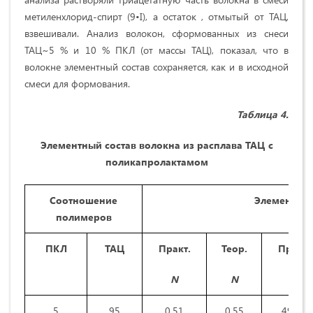
метиленхлорид-спирт (9•I), а остаток , отмытый от ТАЦ,
взвешива­ли. Анализ волокон, сформованных из снеси
ТАЦ~5 % и 10 % ПКЛ (от массы ТАЦ), показал, что в
волокне элементный состав сохраняется, как и в исходной
смеси для формования.
Таблица 4.
Элементный состав волокна из расплава ТАЦ с
поликапролактамом
Соотношение
Элементный
полимеров
ПКЛ
ТАЦ
Практ.
Теор.
Практ.
N
N
C
5
95
0.51
0.55
49.31