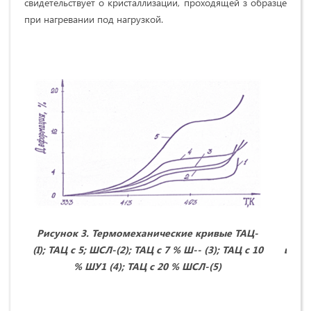
свидетельствует о кристаллизации, проходящей з образце
при нагревании под нагрузкой.
Рисунок 3. Термомеханические кривые
ТАЦ-
Ри
(I); ТАЦ с 5; ШСЛ-(2); ТАЦ с 7 % Ш-- (3); ТАЦ с 10
волок
% ШУ1 (4); ТАЦ с 20 % ШСЛ-(5)
5% П