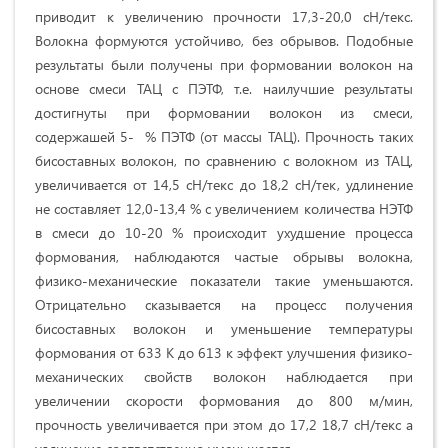
приводит к увеличению прочности 17,3-20,0 сН/текс.
Волокна формуются устойчиво, без обрывов. Подобные
результаты были получены при фор­мовании волокон на
основе смеси ТАЦ с ПЭТФ, т.е. наилучшие результаты
достигнуты при формовании волокон из смеси,
содержашей 5- % ПЭТФ (от массы ТАЦ). Прочность таких
бисоставных волокон, по сравнению с волокном из ТАЦ,
увеличивается от 14,5 сН/текс до 18,2 сН/тек, удлинение
не составляет 12,0-13,4 % с увеличением количества НЭТФ
в смеси до 10-20 % происходит ухудшение процесса
формования, наблюдаются частые обрывы волокна,
физико-механические показатели такие уменьшаются.
Отрицательно сказывается на процесс получения
бисоставных волокон и уменьшение температуры
формования от 633 К до 613 к эффект улучшения физико-
механических свойств волокон наблюдается при
увеличении скорости формования до 800 м/мин,
прочность увеличивается при этом до 17,2 18,7 сН/текс а