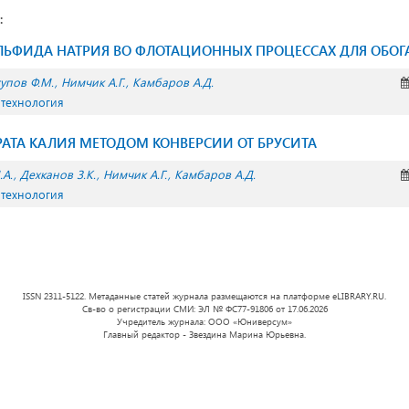
:
ЛЬФИДА НАТРИЯ ВО ФЛОТАЦИОННЫХ ПРОЦЕССАХ ДЛЯ ОБОГ
упов Ф.М.
Нимчик А.Г.
Камбаров А.Д.
 технология
АТА КАЛИЯ МЕТОДОМ КОНВЕРСИИ ОТ БРУСИТА
А.
Дехканов З.К.
Нимчик А.Г.
Камбаров А.Д.
 технология
ISSN 2311-5122. Метаданные статей журнала размещаются на платформе eLIBRARY.RU.
Св-во о регистрации СМИ: ЭЛ № ФС77-91806 от 17.06.2026
Учредитель журнала: ООО «Юниверсум»
Главный редактор - Звездина Марина Юрьевна.