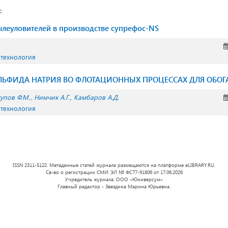
:
ылеуловителей в производстве супрефос-NS
 технология
ЛЬФИДА НАТРИЯ ВО ФЛОТАЦИОННЫХ ПРОЦЕССАХ ДЛЯ ОБОГ
упов Ф.М.
Нимчик А.Г.
Камбаров А.Д.
 технология
ISSN 2311-5122. Метаданные статей журнала размещаются на платформе eLIBRARY.RU.
Св-во о регистрации СМИ: ЭЛ № ФС77-91806 от 17.06.2026
Учредитель журнала: ООО «Юниверсум»
Главный редактор - Звездина Марина Юрьевна.