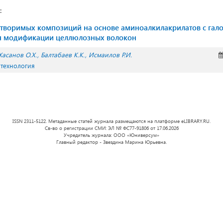
:
створимых композиций на основе аминоалкилакрилатов с га
я модификации целлюлозных волокон
Хасанов О.Х.
Балтабаев К.К.
Исмаилов Р.И.
 технология
ISSN 2311-5122. Метаданные статей журнала размещаются на платформе eLIBRARY.RU.
Св-во о регистрации СМИ: ЭЛ № ФС77-91806 от 17.06.2026
Учредитель журнала: ООО «Юниверсум»
Главный редактор - Звездина Марина Юрьевна.