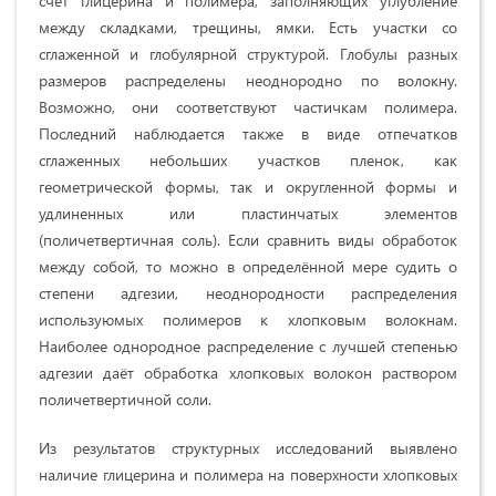
счёт глицерина и полимера, заполняющих углубление
между складками, трещины, ямки. Есть участки со
сглаженной и глобулярной структурой. Глобулы разных
размеров распределены неоднородно по волокну.
Возможно, они соответствуют частичкам полимера.
Последний наблюдается также в виде отпечатков
сглаженных небольших участков пленок, как
геометрической формы, так и округленной формы и
удлиненных или пластинчатых элементов
(поличетвертичная соль). Если сравнить виды обработок
между собой, то можно в определённой мере судить о
степени адгезии, неоднородности распределения
используюмых полимеров к хлопковым волокнам.
Наиболее однородное распределение с лучшей степенью
адгезии даёт обработка хлопковых волокон раствором
поличетвертичной соли.
Из результатов структурных исследований выявлено
наличие глицерина и полимера на поверхности хлопковых