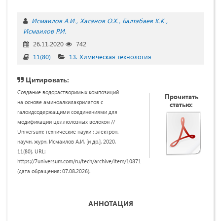
Исмаилов А.И.
Хасанов О.Х.
Балтабаев К.К.
Исмаилов Р.И.
26.11.2020
742
11(80)
13. Химическая технология
Цитировать:
Создание водорастворимых композиций
Прочитать
на основе аминоалкилакрилатов с
статью:
галоидсодержащими соединениями для
модификации целлюлозных волокон //
Universum: технические науки : электрон.
научн. журн. Исмаилов А.И. [и др.]. 2020.
11(80). URL:
https://7universum.com/ru/tech/archive/item/10871
(дата обращения: 07.08.2026).
АННОТАЦИЯ