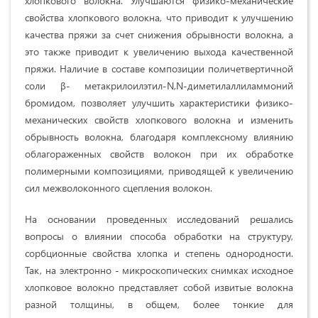
хлопкового волокна. Улучшаются физико-механические
свойства хлопкового волокна, что приводит к улучшению
качества пряжи за счет снижения обрывности волокна, а
это также приводит к увеличению выхода качественной
пряжи. Наличие в составе композиции поличетвертичной
соли β- метакрилоилэтил-N,N-диметилаллиламмоний
бромидом, позволяет улучшить характеристики физико-
механических свойств хлопкового волокна и изменить
обрывность волокна, благодаря комплексному влиянию
облагораженных свойств волокон при их обработке
полимерными композициями, приводящей к увеличению
сил межволоконного сцепления волокон.
На основании проведенных исследований решались
вопросы о влиянии способа обработки на структуру,
сорбционные свойства хлопка и степень однородности.
Так, на электронно - микроскопических снимках исходное
хлопковое волокно представляет собой извитые волокна
разной толщины, в общем, более тонкие для