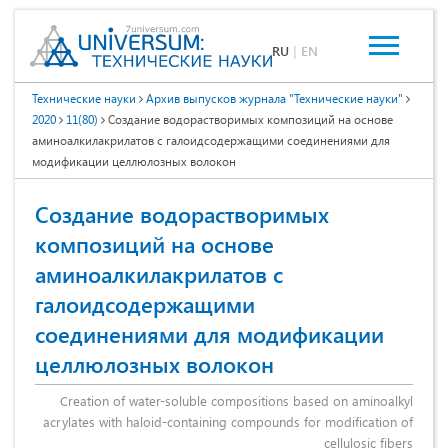
RU
|
EN
Технические науки
Архив выпусков журнала "Технические науки"
2020
11(80)
Создание водорастворимых композиций на основе
аминоалкилакрилатов с галоидсодержащими соединениями для
модификации целлюлозных волокон
Создание водорастворимых
композиций на основе
аминоалкилакрилатов с
галоидсодержащими
соединениями для модификации
целлюлозных волокон
Creation of water-soluble compositions based on aminoalkyl
acrylates with haloid-containing compounds for modification of
cellulosic fibers