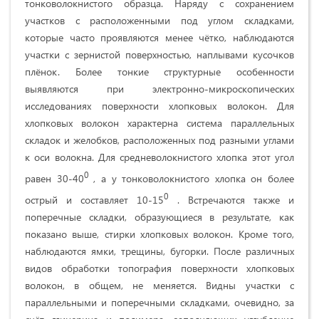
тонковолокнистого образца. Наряду с сохранением
участков с расположенными под углом складками,
которые часто проявляются менее чётко, наблюдаются
участки с зернистой поверхностью, наплывами кусочков
плёнок. Более тонкие структурные особенности
выявляются при электронно-микроскопических
исследованиях поверхности хлопковых волокон. Для
хлопковых волокон характерна система параллельных
складок и желобков, расположенных под разными углами
к оси волокна. Для средневолокнистого хлопка этот угол
0
равен 30-40
, а у тонковолокнистого хлопка он более
0
острый и составляет 10-15
. Встречаются также и
поперечные складки, образующиеся в результате, как
показано выше, стирки хлопковых волокон. Кроме того,
наблюдаются ямки, трещины, бугорки. После различных
видов обработки топография поверхности хлопковых
волокон, в общем, не меняется. Видны участки с
параллельными и поперечными складками, очевидно, за