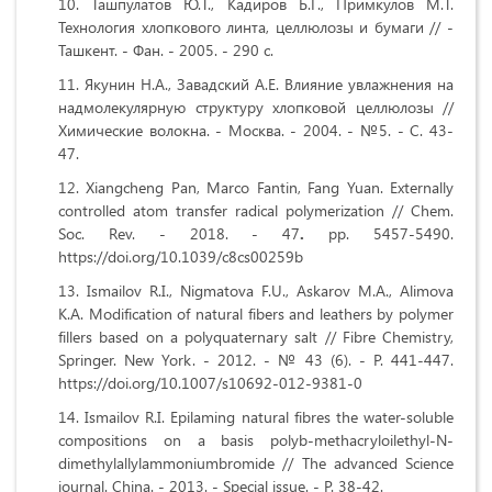
Ташпулатов Ю.Т., Кадиров Б.Г., Примкулов М.Т.
Технология хлопкового линта, целлюлозы и бумаги // -
Ташкент. - Фан. - 2005. - 290 с.
Якунин Н.А., Завадский А.Е. Влияние увлажнения на
надмолекулярную структуру хлопковой целлюлозы //
Химические волокна. - Москва. - 2004. - №5. - С. 43-
47.
Xiangcheng Pan, Marco Fantin, Fang Yuan. Externally
controlled atom transfer radical polymerization //
Chem.
Soc. Rev. - 2018. - 47
.
рр
. 5457-5490.
https://doi.org/10.1039/c8cs00259b
Ismailov R.I., Nigmatova F.U., Askarov M.A., Alimova
K.A.
Modification of natural fibers and leathers by polymer
fillers based on a polyquaternary salt
// Fibre Chemistry,
Springer. New York. - 2012. - № 43 (6). - P. 441-447.
https://doi.org/10.1007/s10692-012-9381-0
Ismailov R.I. Epilaming natural fibres the water-soluble
сompositions on a basis polyb-methacryloilethyl-N-
dimethylallylammoniumbromide // The advanced Science
journal. China. - 2013. - Special issue. - P. 38-42.