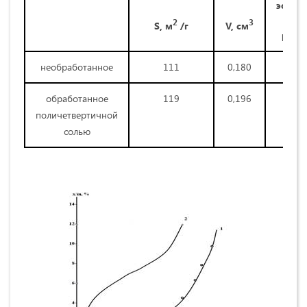
эффек
2
3
S,
м
/г
V, см
радиу
необработанное
111
0,180
обработанное
119
0,196
поличетвертичной
солью