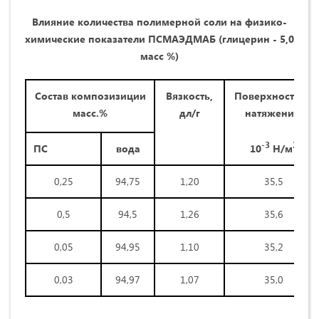
Влияние количества полимерной соли на физико-
химические показатели ПС
МАЭДМАБ (глицерин - 5,0
масс %)
Состав композизиции
Вязкость,
Поверхностное
масс.%
дл/г
натяжение,
-3
2
10
Н/м
ПС
вода
0,25
94,75
1,20
35,5
0,5
94,5
1,26
35,6
0,05
94,95
1,10
35,2
0,03
94,97
1,07
35,0