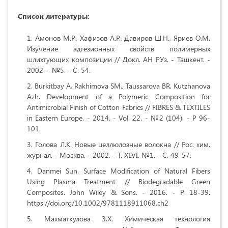
Список литературы:
Амонов М.Р., Хафизов А.Р., Давиров Ш.Н., Яриев О.М.
Изучение адгезионных свойств полимерных
шлихтующих композиции // Докл. АН РУз. - Ташкент. -
2002. - №5. - С. 54.
Burkitbay A, Rakhimova SM., Taussarova BR, Kutzhanova
Azh. Development
of
a
Polymeric Composition for
Antimicrobial Finish of Cotton Fabrics // FIBRES & TEXTILES
in Eastern Europe. - 2014. - Vol. 22. -
№
2 (104). - P 96-
101.
Голова Л.К. Новые целлюлозные волокна // Рос. хим.
журнал. - Москва. - 2002. - Т. XLVI. №1. - С. 49-57.
Danmei Sun
. Surface Modification of Natural Fibers
Using Plasma Treatment // Biodegradable Green
Composites. John Wiley & Sons. - 2016. - P. 18-39.
https://doi.org/10.1002/9781118911068.ch2
Махматкулова З.Х. Химическая технология