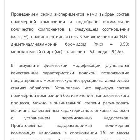
Проведением серии экспериментов нами выбран состав
полимерной композиции и подобрано оптимальное
количество компонентов в следующем соотношении
(масс, %): поличетвертичная соль β-метакрилоилэтил-N,N-
диметилаллиламмоний бромидом (пчс) – 0,50;
многоатомный спирт (мс) – глицерин – 5,0; вода – 94,50.
В результате физической модификации улучшаются
качественные характеристики волокон, позволяющие
предотвращать механическую деструкцию на дальнейших
стадиях обработки. Установлено, что варьируя состав
полимерной композиции без изменений технологического
процесса, можно в значительной степени регулировать
величины качественных характеристик хлопковых волокон
с устранением перечисленных недостатков.
Приготовленная водорастворимая полимерная
композиция наносилась в соотношении 1% от массы