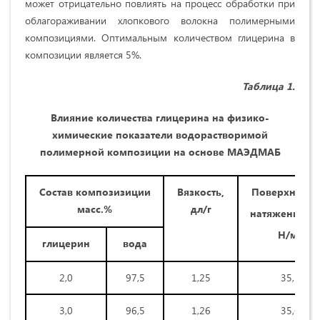
может отрицательно повлиять на процесс обработки при
облагораживании хлопкового волокна полимерными
композициями. Оптимальным количеством глицерина в
композиции является 5%.
Таблица 1.
Влияние количества глицерина на физико-
химические показатели водорастворимой
полимерной композиции на основе
МАЭДМАБ
Состав композизиции
Вязкость,
Поверхностн
масс.%
дл/г
натяжение, 1
2
Н/м
глицерин
вода
2,0
97,5
1,25
35,5
3,0
96,5
1,26
35,6