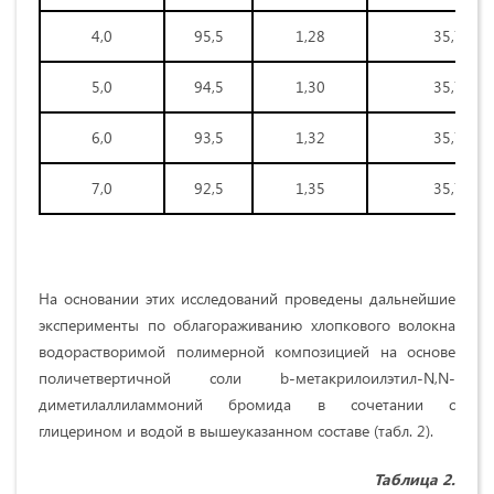
4,0
95,5
1,28
35,7
5,0
94,5
1,30
35,7
6,0
93,5
1,32
35,7
7,0
92,5
1,35
35,7
На основании этих исследований проведены дальнейшие
эксперименты по облагораживанию хлопкового волокна
водорастворимой полимерной композицией на основе
поличетвертичной соли b-метакрилоилэтил-N,N-
диметилаллиламмоний бромида в сочетании с
глицерином и водой в вышеуказанном составе (табл. 2).
Таблица 2.