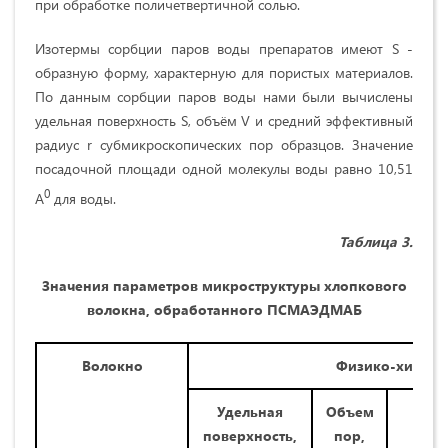
при обработке поличетвертичной солью.
Изотермы сорбции паров воды препаратов имеют S -
образную форму, характерную для пористых материалов.
По данным сорбции паров воды нами были вычислены
удельная поверхность S, объём V и средний эффективный
радиус r субмикроскопических пор образцов. Значение
посадочной площади одной молекулы воды равно 10,51
0
А
для воды.
Таблица 3.
Значения параметров микроструктуры хлопкового
волокна, обработанного
ПСМАЭДМАБ
Волокно
Физико-химиче
Удельная
Объем
Сре
поверхность,
пор,