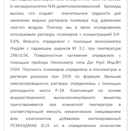
b-метакрилоилэтил-N,N-диметилаллиламмоний бромида
высока, что создает значительные трудности для
нанесения водных растворов полимера под давлением
сжатого воздуха. Поэтому мы в своих исследованиях
использовали растворы полимеров с концентрацией 0,4-
0,6%. Вязкость определяли с помощью вискозиметра
Hoppler с падающем шариков KF 3.2. при температуре
298±0,5К. Поверхностное натяжение определяли с
помощью прибора (Тенсиометр типа Дю Нуи) Инд.ВН
5504. Плотность полимеров определяли в пикнометрах в
растворе диоксана при 293К по формуле. Удельная
электропроводность раствора определялась с помощью
реохордного моста Р-38. Композиция на основе
водорастворимого высокомолекулярного вещества
приготавливается при комнатной температуре в
соответствующий емкость механическим смешиванием
всех компонентов добавляем синтезированный
ПСМАЭДМАБ (0,25 кг) в определенном количестве