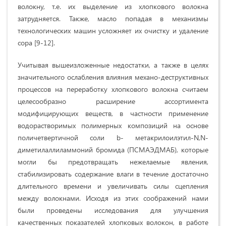
волокну, т.е. их выделение из хлопкового волокна
затрудняется. Также, масло попадая в механизмы
технологических машин усложняет их очистку и удаление
сора [9-12].
Учитывая вышеизложенные недостатки, а также в целях
значительного ослабления влияния механо-деструктивных
процессов на переработку хлопкового волокна считаем
целесообразно расширение ассортимента
модифицирующих веществ, в частности применение
водорастворимых полимерных композиций на основе
поличетвертичной соли b- метакрилоилэтил-N,N-
диметилаллиламмоний бромида (ПСМАЭДМАБ), которые
могли бы предотвращать нежелаемые явления,
стабилизировать содержание влаги в течение достаточно
длительного времени и увеличивать силы сцепления
между волокнами. Исходя из этих соображений нами
были проведены исследования для улучшения
качественных показателей хлопковых волокон, в работе