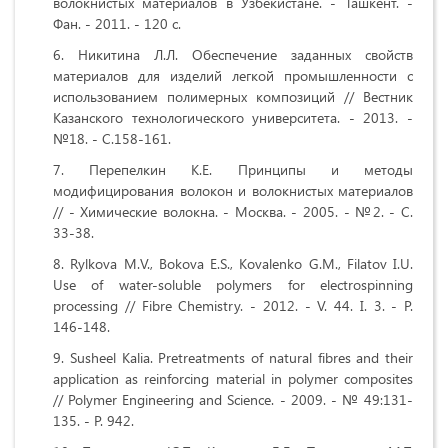
волокнистых материалов в Узбекистане. - Ташкент. -
Фан. - 2011. - 120 с.
Никитина Л.Л. Обеспечение заданных свойств
материалов для изделий легкой промышленности с
использованием полимерных композиций // Вестник
Казанского технологического университета. - 2013. -
№18. - С.158-161.
Перепелкин К.Е. Принципы и методы
модифицирования волокон и волокнистых материалов
// - Химические волокна. - Москва. - 2005. - №2. - С.
33-38.
Rylkova M.V., Bokova E.S., Kovalenko G.M., Filatov I.U.
Use of water-soluble polymers for electrospinning
processing // Fibre Chemistry. - 2012. - V. 44. I. 3. - P.
146-148.
Susheel Kalia
. Pretreatments of natural fibres and their
application as reinforcing material in polymer composites
// Polymer Engineering and Science. - 2009. - № 49:131-
135. - Р. 942.