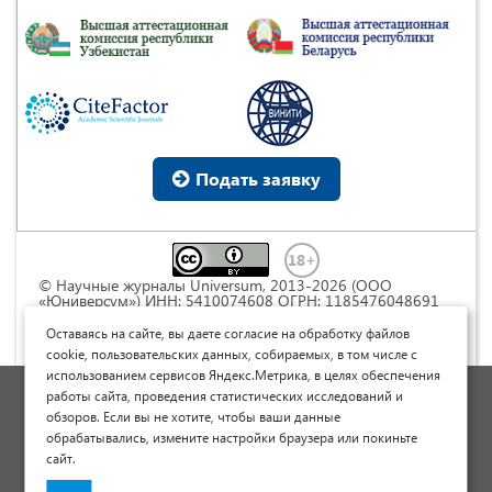
Подать заявку
© Научные журналы Universum, 2013-2026 (ООО
«Юниверсум») ИНН: 5410074608 ОГРН: 1185476048691
Это произведение доступно по
лицензии Creative
Commons « Attribution» («Атрибуция») 4.0
Оставаясь на сайте, вы даете согласие на обработку файлов
Непортированная
.
cookie, пользовательских данных, собираемых, в том числе с
использованием сервисов Яндекс.Метрика, в целях обеспечения
Политика обработки персональных данных
работы сайта, проведения статистических исследований и
обзоров. Если вы не хотите, чтобы ваши данные
Договор оферты
обрабатывались, измените настройки браузера или покиньте
Опубликовать научную статью
сайт.
Сайт научных статей и публикаций