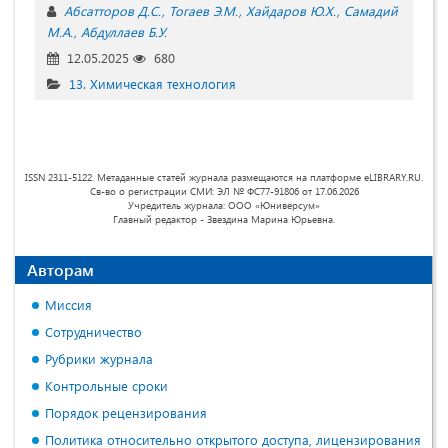
Абсатторов Д.С.
Тогаев Э.М.
Хайдаров Ю.Х.
Самадий
М.А.
Абдуллаев Б.У.
12.05.2025
680
13. Химическая технология
ISSN 2311-5122. Метаданные статей журнала размещаются на платформе eLIBRARY.RU.
Св-во о регистрации СМИ: ЭЛ № ФС77-91806 от 17.06.2026
Учредитель журнала: ООО «Юниверсум»
Главный редактор - Звездина Марина Юрьевна.
Авторам
Миссия
Сотрудничество
Рубрики журнала
Контрольные сроки
Порядок рецензирования
Политика относительно открытого доступа, лицензирования