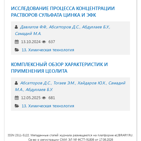
ИССЛЕДОВАНИЕ ПРОЦЕССА КОНЦЕНТРАЦИИ
РАСТВОРОВ СУЛЬФАТА ЦИНКА И ЭФК
Давлатов Ф.Ф.
Абсатторов Д.С.
Абдуллаев Б.У.
Самадий М.А.
13.10.2024
637
13. Химическая технология
КОМПЛЕКСНЫЙ ОБЗОР ХАРАКТЕРИСТИК И
ПРИМЕНЕНИЯ ЦЕОЛИТА
Абсатторов Д.С.
Тогаев Э.М.
Хайдаров Ю.Х.
Самадий
М.А.
Абдуллаев Б.У.
12.05.2025
681
13. Химическая технология
ISSN 2311-5122. Метаданные статей журнала размещаются на платформе eLIBRARY.RU.
Св-во о регистрации СМИ: ЭЛ № ФС77-91806 от 17.06.2026