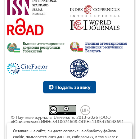
Подать заявку
© Научные журналы Universum, 2013-2026 (ООО
«Юниверсум») ИНН: 5410074608 ОГРН: 1185476048691
Это произведение доступно по
лицензии Creative
Commons « Attribution» («Атрибуция») 4.0
Оставаясь на сайте, вы даете согласие на обработку файлов
Непортированная
.
cookie, пользовательских данных, собираемых, в том числе с