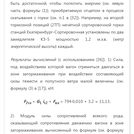
быть достаточной, чтобы поглотить энергию (см. левую
часть формулы (1)), приобретаемую отцепом в процессе
скатывания с горки (см. п.1 в [32]). Например, на второй
тормозной позиций (2ТП) нечётной сортировочной горки
станций Екатеринбург-Сортировочная установлены по два
замедлителя КЗ-5 мощностью 1,2 м.э.в. (
метр
энергетической высоты
) каждый.
Результаты вычислений
(с использованием [36]). 1) Сила,
под воздействием которой вагон стремиться двигаться в
зоне затормаживания при воздействии составляющей
силы тяжести и попутного ветра малой величины (см.
формулу (3) в [17]), кН:
F
=
G
i
+
F
= 794∙0,010 + 3,2 ≈ 11,13.
2т
x
1
т2
в
x
2) Модуль силы сопротивлений всякого рода,
оказывающий сопротивление движению вагона в зоне
затормаживания, вычисленный по формуле (см. формулу