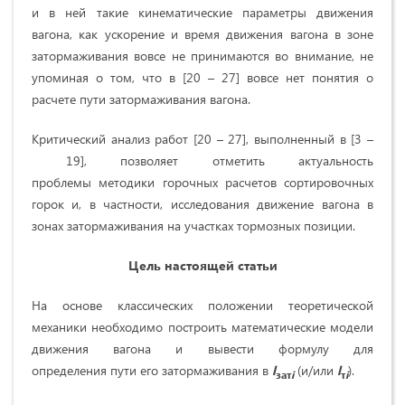
и в ней такие кинематические параметры движения
вагона, как ускорение и время движения вагона в зоне
затормаживания вовсе не принимаются во внимание, не
упоминая о том, что в [20 – 27] вовсе нет понятия о
расчете пути затормаживания вагона.
Критический анализ работ [20 – 27], выполненный в [3 –
19], позволяет отметить актуальность
проблемы методики горочных расчетов сортировочных
горок и, в частности, исследования движение вагона в
зонах затормаживания на участках тормозных позиции.
Цель настоящей статьи
На основе классических положении теоретической
механики необходимо построить математические модели
движения вагона и вывести формулу для
определения пути его затормаживания в
l
(и/или
l
).
зат
i
т
i