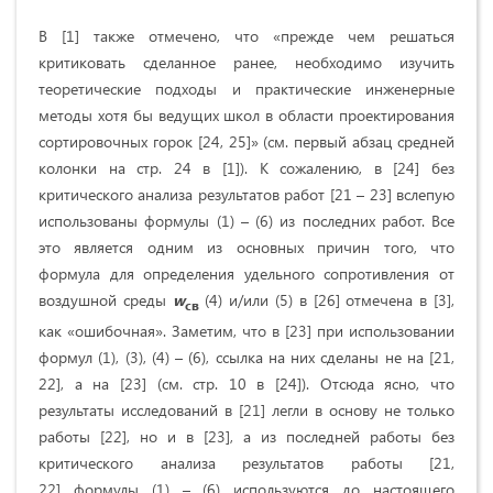
В [1] также отмечено, что «прежде чем решаться
критиковать сделанное ранее, необходимо изучить
теоретические подходы и практические инженерные
методы хотя бы ведущих школ в области проектирования
сортировочных горок [24, 25]» (см. первый абзац средней
колонки на стр. 24 в [1]). К сожалению, в [24] без
критического анализа результатов работ [21 – 23] вслепую
использованы формулы (1) – (6) из последних работ. Все
это является одним из основных причин того, что
формула для определения удельного сопротивления от
воздушной среды
w
(4) и/или (5) в [26] отмечена в [3],
св
как «ошибочная». Заметим, что в [23] при использовании
формул (1), (3), (4) – (6), ссылка на них сделаны не на [21,
22], а на [23] (см. стр. 10 в [24]). Отсюда ясно, что
результаты исследований в [21] легли в основу не только
работы [22], но и в [23], а из последней работы без
критического анализа результатов работы [21,
22] формулы (1) – (6) используются до настоящего