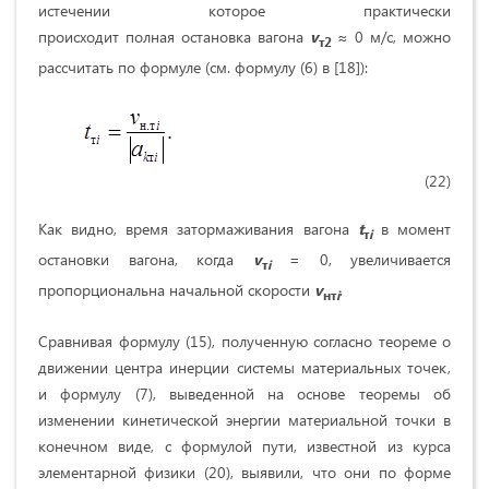
истечении которое практически
происходит полная остановка вагона
v
≈ 0 м/с, можно
т
2
рассчитать по формуле (см. формулу (6) в [18]):
(22)
Как видно, время затормаживания вагона
t
в момент
т
i
остановки вагона, когда
v
= 0, увеличивается
т
i
пропорциональна начальной скорости
v
.
нт
i
Сравнивая формулу (15), полученную согласно теореме о
движении центра инерции системы материальных точек,
и формулу (7), выведенной на основе теоремы об
изменении кинетической энергии материальной точки в
конечном виде, с формулой пути, известной из курса
элементарной физики (20), выявили, что они по форме