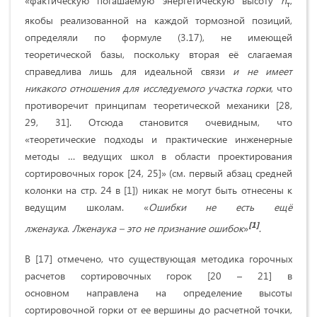
«фактическую погашаемую энергетическую высоту
h
,
т
якобы реализованной на каждой тормозной позиций,
определяли по формуле (3.17), не имеющей
теоретической базы, поскольку вторая её слагаемая
справедлива лишь для идеальной связи
и не имеет
никакого отношения для исследуемого участка горки
, что
противоречит принципам теоретической механики [28,
29, 31]. Отсюда становится очевидным, что
«теоретические подходы и практические инженерные
методы … ведущих школ в области проектирования
сортировочных горок [24, 25]» (см. первый абзац средней
колонки на стр. 24 в [1]) никак не могут быть отнесены к
ведущим школам. «
Ошибки не есть ещё
[1]
лженаука
.
Лженаука – это не признание ошибок
»
.
В [17] отмечено, что существующая методика горочных
расчетов сортировочных горок [20 – 21] в
основном направлена на определение высоты
сортировочной горки от ее вершины до расчетной точки,