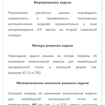
Формулировка задачи
Результатами расчётных данных подтвердить
корректность и применимость построенных
математических моделей применительно к зоне
затормаживания (ЗТ) вагона на второй тормозной
позиции.
Методы решения задачи
Прикладная задача решена на основе теоремы об
изменении кинетической энергии для несвободной
материальной точки в конечной форме (см.
формулу (62.3) в [28]).
Математическое описание решения задачи
Запишем теорему об изменении кинетической энергии
для
несвободной
материальной точки на
перемещении
AB
(см. рис. 1 в [15]), между которыми