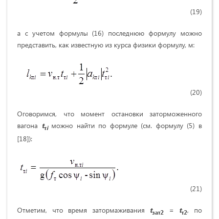
(19)
а с учетом формулы (16) последнюю формулу можно
представить, как известную из курса физики формулу, м:
(20)
Оговоримся, что момент остановки заторможенного
вагона
t
можно найти по формуле (см. формулу (5) в
т
i
[18]):
(21)
Отметим, что время затормаживания
t
=
t
, по
зат
2
т
2