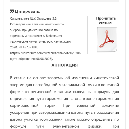
Цитировать:
Прочитать
Саидивалиев Ш.У., Эргашева З.В.
статью:
Исследование влияния кинетической
энергии при движении вагона по
тормозным позициям // Universum:
технические науки : электрон. научн. журн.
2020. № 4 (73). URL:
https://7universum.com/ru/tech/archive/item/9308
(дата обращения: 08.08.2026).
АННОТАЦИЯ
В статье на основе теоремы об изменении кинетической
энергии для несвободной материальной точки в конечной
форме теоретической механики выведены формулы для
определения пути торможения вагона в зоне торможения
сортировочной горки. При известной величине
ускорения при затормаживании вагона путь прохождения
вагона участка торможения также можно определить по
формуле пути элементарной физики. При