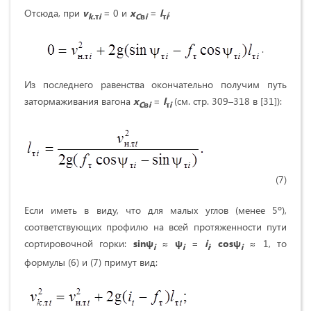
Отсюда, при
v
= 0 и
x
=
l
:
k
.т
i
C
в
i
т
i
.
Из последнего равенства окончательно получим путь
затормаживания вагона
x
=
l
(см. стр. 309–318 в [31]):
C
в
i
т
i
(7)
Если иметь в виду, что для малых углов (менее 5º),
соответствующих профилю на всей протяженности пути
сортировочной горки:
sin
ψ
≈
ψ
=
i
,
cos
ψ
≈ 1, то
i
i
i
i
формулы (6) и (7) примут вид: