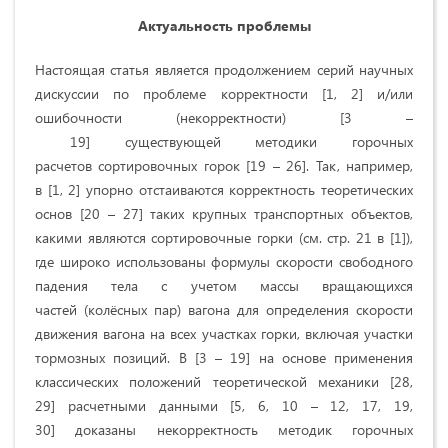
Актуальность проблемы
Настоящая статья является продолжением серий научных
дискуссии по проблеме корректности [1, 2] и/или
ошибочности (некорректности) [3 –
19] существующей методики горочных
расчетов сортировочных горок [19 – 26]. Так, например,
в [1, 2] упорно отстаиваются корректность теоретических
основ [20 – 27] таких крупных транспортных объектов,
какими являются сортировочные горки (см. стр. 21 в [1]),
где широко использованы формулы скорости свободного
падения тела с учетом массы вращающихся
частей (колёсных пар) вагона для определения скорости
движения вагона на всех участках горки, включая участки
тормозных позиций. В [3 – 19] на основе применения
классических положений теоретической механики [28,
29] расчетными данными [5, 6, 10 – 12, 17, 19,
30] доказаны некорректность методик горочных