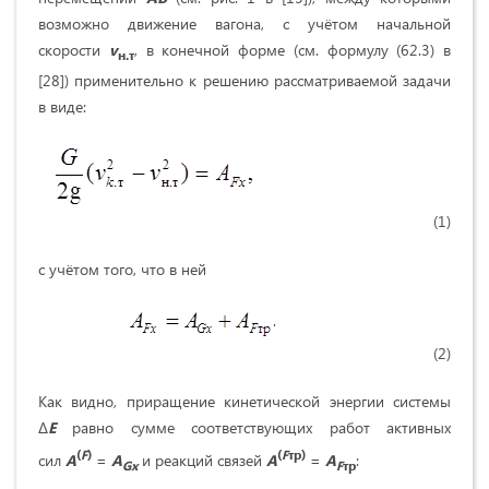
возможно движение вагона, с учётом начальной
скорости
v
, в конечной форме (см. формулу (62.3) в
н.т
[28]) применительно к решению рассматриваемой задачи
в виде:
(1)
с учётом того, что в ней
.
(2)
Как видно, приращение кинетической энергии системы
∆
E
равно сумме соответствующих работ активных
(
F
)
(
F
тр)
сил
A
=
A
и реакций связей
A
=
A
:
Gx
F
тр