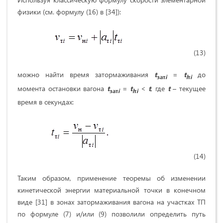
физики (см. формулу (16) в [34]):
(13)
можно найти время затормаживания
t
=
t
до
зат
i
l
т
i
момента остановки вагона
t
=
t
<
t
, где
t
– текущее
зат
i
l
т
i
время в секундах:
(14)
Таким образом, применение теоремы об изменении
кинетической энергии материальной точки в конечном
виде [31] в зонах затормаживания вагона на участках ТП
по формуле (7) и/или (9) позволили определить путь