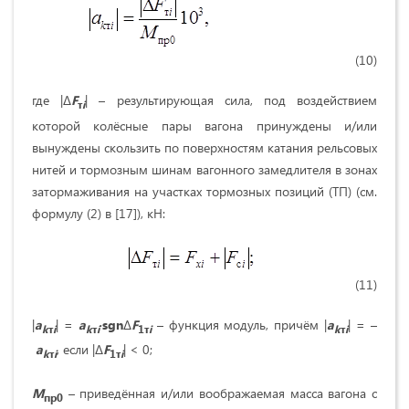
(10)
где |∆
F
| – результирующая сила, под воздействием
т
i
которой колёсные пары вагона принуждены и/или
вынуждены скользить по поверхностям катания рельсовых
нитей и тормозным шинам вагонного замедлителя в зонах
затормаживания на участках тормозных позиций (ТП) (см.
формулу (2) в [17]), кН:
(11)
|
a
| =
a
∙
sgn
∆
F
– функция модуль, причём |
a
| = –
k
т
i
k
т
i
1т
i
k
т
i
a
, если |∆
F
| < 0;
k
т
i
1т
i
M
– приведённая и/или воображаемая масса вагона с
пр0