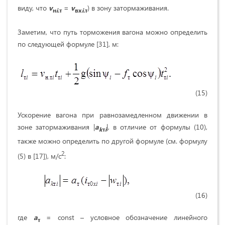
виду, что
v
=
v
) в зону затормаживания.
н
i
.т
вх
i
.т
Заметим, что путь торможения вагона можно определить
по следующей формуле [31], м:
(15)
Ускорение вагона при равнозамедленном движении в
зоне затормаживания |
a
|, в отличие от формулы (10),
k
т
i
также можно определить по другой формуле (см. формулу
2
(5) в [17]), м/с
:
(16)
где
a
= const – условное обозначение линейного
т