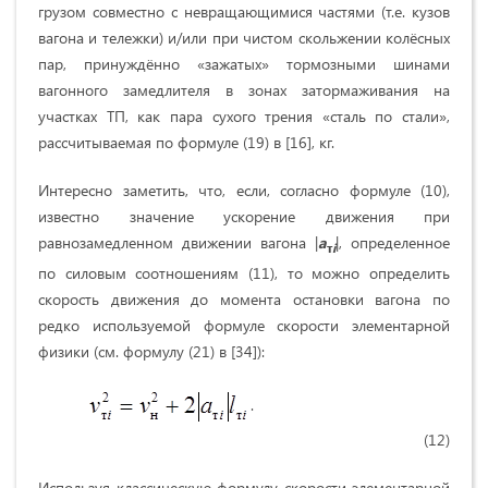
грузом совместно с невращающимися частями (т.е. кузов
вагона и тележки) и/или при чистом скольжении колёсных
пар, принуждённо «зажатых» тормозными шинами
вагонного замедлителя в зонах затормаживания на
участках ТП, как пара сухого трения «сталь по стали»,
рассчитываемая по формуле (19) в [16], кг.
Интересно заметить, что, если, согласно формуле (10),
известно значение ускорение движения при
равнозамедленном движении вагона |
a
|, определенное
т
i
по силовым соотношениям (11), то можно определить
скорость движения до момента остановки вагона по
редко используемой формуле скорости элементарной
физики (см. формулу (21) в [34]):
.
(12)
Используя классическую формулу скорости элементарной