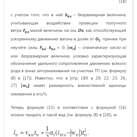
(18)
с учетом того, что в ней
k
– безразмерная величина,
в
x
учитывающая воздействие проекции попутного
ветра
F
малой величины на ось
Ox
, как способствующей
в
x
ускоренному движению вагона в долях от
G
, причем при
1
неучёте силы
F
:
k
= 0;
|
w
|
–
отвлечённ
о
е числ
о
и/
в
x
в
x
т
i
или
безразмерная величина
, условно характеризующая
обозначение удельного сопротивления движению всякого
рода в зонах затормаживания на участках ТП (см. формулу
(8) в [17]). Известно, что в [стр. 180 в 20; 22, 23, 26,
27]
|
w
|
имеет размерность внесистемной единицы
т
i
измерения в кгс/т).
Теперь формуле (15) в соответствии с формулой (16)
можно придать и такой вид (см. формулу (8) в [18]), м: