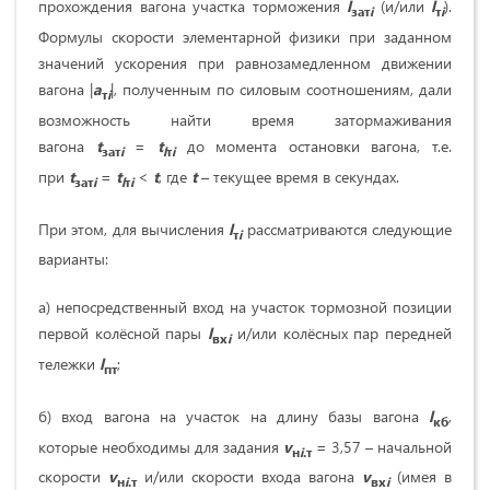
прохождения вагона участка торможения
l
(и/или
l
).
зат
i
т
i
Формулы скорости элементарной физики при заданном
значений ускорения при равнозамедленном движении
вагона |
a
|, полученным по силовым соотношениям, дали
т
i
возможность найти время затормаживания
вагона
t
=
t
до момента остановки вагона, т.е.
зат
i
l
т
i
при
t
=
t
<
t
, где
t
– текущее время в секундах.
зат
i
l
т
i
При этом, для вычисления
l
рассматриваются следующие
т
i
варианты:
а) непосредственный вход на участок тормозной позиции
первой колёсной пары
l
и/или колёсных пар передней
вх
i
тележки
l
;
пт
б) вход вагона на участок на длину базы вагона
l
,
кб
которые необходимы для задания
v
= 3,57 – начальной
н
i
.т
скорости
v
и/или скорости входа вагона
v
(имея в
н
i
.т
вх
i