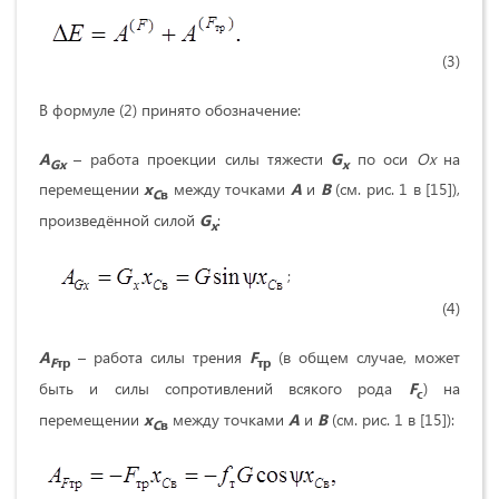
(3)
В формуле (2) принято обозначение:
A
– работа проекции силы тяжести
G
по оси
Ox
на
Gx
x
перемещении
x
между точками
A
и
B
(см. рис. 1 в [15]),
C
в
произведённой силой
G
:
x
;
(4)
A
– работа силы трения
F
(в общем случае, может
F
тр
тр
быть и силы сопротивлений всякого рода
F
) на
с
перемещении
x
между точками
A
и
B
(см. рис. 1 в [15]):
C
в