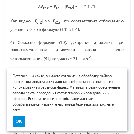
∆
F
=
F
+ |
F
| = – 211,71.
т
2
x
т2
с
т2
Как видно, |
F
| >>
F
, что соответствует соблюдению
с
т2
т2
x
условия
f
>>
i
в формуле (14) в [14].
4) Согласно формуле (10), ускорение движения при
равнозамедленном движении вагона в зоне
2
затормаживания (ЗТ) на участке 2ТП, м/с
:
3
|
a
| = –
a
= |∆
F
|∙10
/
M
= |211,71|
т2
т2
т
2
x
пр0
Оставаясь на сайте, вы даете согласие на обработку файлов
cookie, пользовательских данных, собираемых, в том числе с
3
4
∙
10
/(8,869∙10
) = – 2,387.
использованием сервисов Яндекс.Метрика, в целях обеспечения
работы сайта, проведения статистических исследований и
5) Ускорение движения вагона, подсчитанная по формуле
обзоров. Если вы не хотите, чтобы ваши данные
(16) без учета проекции силы попутного ветра малой
обрабатывались, измените настройки браузера или покиньте
сайт.
величины
F
(т.е.
F
= 0) с использованием формулы
в
x
в
x
2
(18), м/с
:
OK
|
a
| =
a
(
i
– |
w
|) = 8,953(0,010 – |0,281|) = – 2,424,