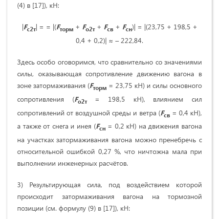
(4) в [17]), кН:
|
F
| = = |(
F
+
F
+
F
+
F
)| = |(23,75 + 198,5 +
с
2т
торм
о2т
св
сн
0,4 + 0,2)| ≈ – 222,84.
Здесь особо оговоримся, что сравнительно со значениями
силы, оказывающая сопротивление движению вагона в
зоне затормаживания (
F
= 23,75 кН) и силы основного
торм
сопротивления (
F
= 198,5 кН), влиянием сил
о2т
сопротивлений от воздушной среды и ветра (
F
= 0,4 кН),
св
а также от снега и инея (
F
= 0,2 кН) на движения вагона
сн
на участках затормаживания вагона можно пренебречь с
относительной ошибкой 0,27 %, что ничтожна мала при
выполнении инженерных расчётов.
3) Результирующая сила, под воздействием которой
происходит затормаживания вагона на тормозной
позиции (см. формулу (9) в [17]), кН: