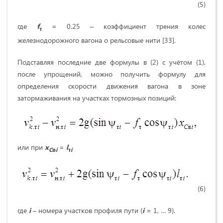
(5)
где
f
= 0,25 – коэффициент трения колес
т
железнодорожного вагона о рельсовые нити [33].
Подставляя последние две формулы в (2) с учётом (1),
после упрощений, можно получить формулу для
определения скорости движения вагона в зоне
затормаживания на участках тормозных позиций:
или при
x
=
l
C
в
i
т
i
(6)
где
i
– номера участков профиля пути (
i
= 1, … 9).