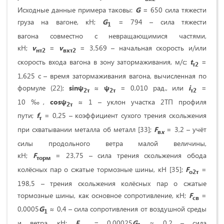
Исходные данные примера таковы:
G
= 650 сила тяжести
груза на вагоне, кН;
G
= 794 – сила тяжести
1
вагона совместно с невращающимися частями,
кН;
v
=
v
= 3,569 – начальная скорость и/или
нт
2
вхт
2
скорость входа вагона в зону затормаживания, м/с;
t
=
т
2
1,625 с – время затормаживания вагона, вычисленная по
формуле (22);
sin
ψ
≈
ψ
= 0,010 рад., или
i
=
2т
2т
т2
10 ‰,
cos
ψ
≈ 1 – уклон участка 2ТП профиля
2т
пути;
f
= 0,25 – коэффициент сухого трения скольжения
т
при схватывании металла об металл [33];
F
= 3,2 – учёт
в
x
силы продольного ветра малой величины,
кН;
F
= 23,75 – сила трения скольжения обода
торм
колёсных пар о сжатые тормозные шины, кН [35];
F
=
о2т
198,5 – трения скольжения колёсных пар о сжатые
тормозные шины, как основное сопротивление, кН;
F
=
св
0,0005
G
≈ 0,4 – сила сопротивления от воздушной среды
1
и ветра, кН;
F
= 0,00025
G
≈ 0,2 – сила