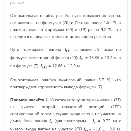
разные.
Относительная ошибка расчёта пути торможения вагона,
вычисленная по формулам (20) и (15), составили 1,52 %, а
подсчитанная по формулам (20) и (19) равна 9,2 %, что
находится в пределах точности инженерных расчетов.
Путь торможения вагона
l
, вычисленный также по
т
1
формуле элементарной физики (20):
l
= 13,35 ≈ 13,4 м, а
т
1
по формуле (7):
l
= 12,86 ≈ 12,9 м.
т
31
Относительная ошибка вычислений равна 3,7 %, что
подтверждает корректность вывода формулы (7).
Пример расчёта
1
. Исследуем зону затормаживания (ЗТ)
на участке второй тормозной позиций (2ТП)
сортировочной горки в случае входа вагона на участок на
длину базы вагона
l
(для платформы –
l
= 9,72 м) с
в
в
учётом входа вагона на участок 2ТП
l
=1,0 ,..., 2,0 м.
вх2