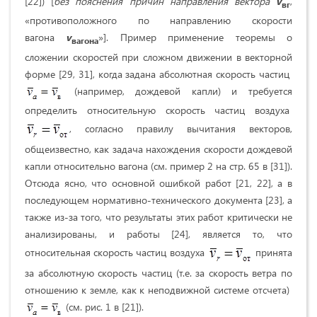
[22]) [
без пояснения причин направления вектора
v
,
вг
«противоположного по направлению скорости
вагона
v
»]. Пример применение теоремы о
вагона
сложении скоростей при сложном движении в векторной
форме [29, 31], когда задана абсолютная скорость частиц
(например, дождевой капли) и требуется
определить относительную скорость частиц воздуха
, согласно правилу вычитания векторов,
общеизвестно, как задача нахождения скорости дождевой
капли относительно вагона (см. пример 2 на стр. 65 в [31]).
Отсюда ясно, что основной ошибкой работ [21, 22], а в
последующем нормативно-технического документа [23], а
также из-за того, что результаты этих работ критически не
анализированы, и работы [24], является то, что
относительная скорость частиц воздуха
принята
за абсолютную скорость частиц (т.е. за скорость ветра по
отношению к земле, как к неподвижной системе отсчета)
(см. рис. 1 в [21]).