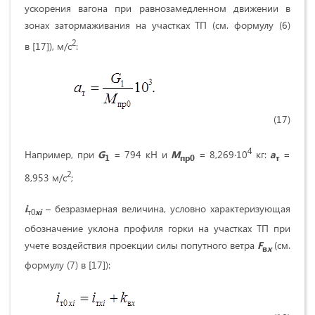
ускорения вагона при равнозамедленном движении в
зонах затормаживания на участках ТП (см. формулу (6)
2
в [17]), м/с
:
(17)
4
Например, при
G
= 794 кН и
M
= 8,269∙10
кг:
a
=
1
пр0
т
2
8,953 м/с
;
i
– безразмерная величина, условно характеризующая
т0
xi
обозначение уклона профиля горки на участках ТП при
учете воздействия проекции силы попутного ветра
F
(см.
в
x
формулу (7) в [17]):