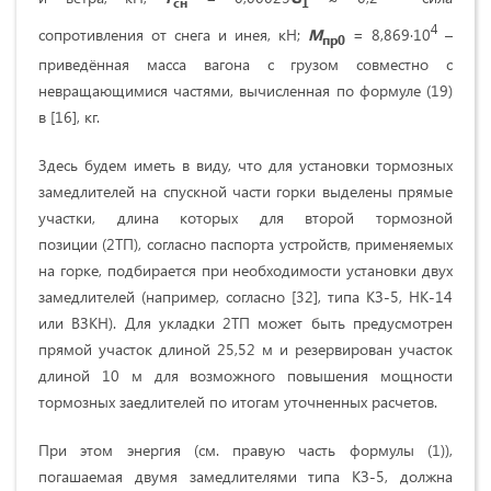
сн
1
4
сопротивления от снега и инея, кН;
M
= 8,869∙10
–
пр0
приведённая масса вагона с грузом совместно с
невращающимися частями, вычисленная по формуле (19)
в [16], кг.
Здесь будем иметь в виду, что для установки тормозных
замедлителей на спускной части горки выделены прямые
участки, длина которых для второй тормозной
позиции (2ТП), согласно паспорта устройств, применяемых
на горке, подбирается при необходимости установки двух
замедлителей (например, согласно [32], типа КЗ-5, НК-14
или ВЗКН). Для укладки 2ТП может быть предусмотрен
прямой участок длиной 25,52 м и резервирован участок
длиной 10 м для возможного повышения мощности
тормозных заедлителей по итогам уточненных расчетов.
При этом энергия (см. правую часть формулы (1)),
погашаемая двумя замедлителями типа КЗ-5, должна