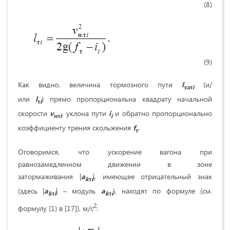
(8)
(9)
Как видно, величина тормозного пути
l
(и/
зат
i
или
l
) прямо пропорциональна квадрату начальной
т
i
скорости
v
, уклона пути
i
и обратно пропорционально
нт
i
i
коэффициенту трения скольжения
f
.
т
Оговоримся, что ускорение вагона при
равнозамедленном движении в зоне
затормаживания |
a
|, имеющее отрицательный знак
k
т
i
(здесь |
a
| – модуль
a
), находят по формуле (см.
k
т
i
k
т
i
2
формулу (1) в [17]), м/с
: