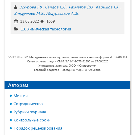
Зухурова Г.В.
Саидов С.С.
Рахматов Э.О.
Каримов Р.К.
Зиядуллаев М.Э.
Абдуразаков А.Ш.
13.08.2022
1659
13. Химическая технология
ISSN 2311-5122. Метаданные статей журнала размещаются на платформе eLIBRARY.RU.
Св-во о регистрации СМИ: ЭЛ № ФС77-91806 от 17.06.2026
Учредитель журнала: ООО «Юниверсум»
Главный редактор - Звездина Марина Юрьевна.
Авторам
Миссия
Сотрудничество
Рубрики журнала
Контрольные сроки
Порядок рецензирования