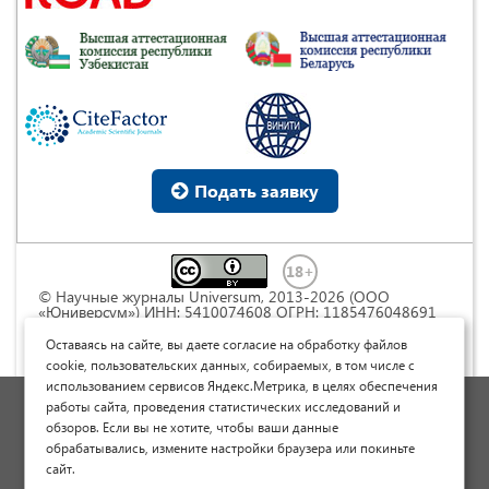
Подать заявку
© Научные журналы Universum, 2013-2026 (ООО
«Юниверсум») ИНН: 5410074608 ОГРН: 1185476048691
Это произведение доступно по
лицензии Creative
Commons « Attribution» («Атрибуция») 4.0
Оставаясь на сайте, вы даете согласие на обработку файлов
Непортированная
.
cookie, пользовательских данных, собираемых, в том числе с
использованием сервисов Яндекс.Метрика, в целях обеспечения
Политика обработки персональных данных
работы сайта, проведения статистических исследований и
обзоров. Если вы не хотите, чтобы ваши данные
Договор оферты
обрабатывались, измените настройки браузера или покиньте
Опубликовать научную статью
сайт.
Сайт научных статей и публикаций