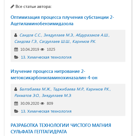
Все статьи автора:
Оптимизация процесса плучения субстанции 2-
Ацетиламинобензимидазола
Саидов С.С.
Зиядуллаев М.Э.
Абдуразаков А.Ш.
Саидова Г.Э.
Сагдуллаев Ш.Ш.
Каримов Р.К.
10.04.2019
1025
13. Химическая технология
Изучение процесса нитрование 2-
метоксикарбониламинохиназалин-4-он
Балтабаева М.Ж.
Таджибаева М.Р.
Каримов Р.К.
Рахматов Э.О.
Зиядуллаев М.Э.
30.09.2020
809
13. Химическая технология
РАЗРАБОТКА ТЕХНОЛОГИИ ЧИСТОГО МАГНИЯ
СУЛЬФАТА ГЕПТАГИДРАТА