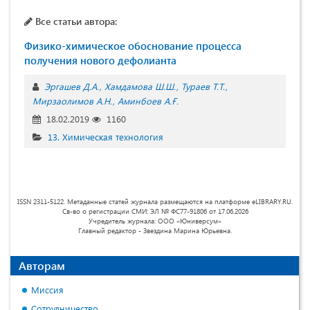
Все статьи автора:
Физико-химическое обоснование процесса
получения нового дефолианта
Эргашев Д.А.
Хамдамова Ш.Ш.
Тураев Т.Т.
Мирзаолимов А.Н.
Аминбоев А.Ғ.
18.02.2019
1160
13. Химическая технология
ISSN 2311-5122. Метаданные статей журнала размещаются на платформе eLIBRARY.RU.
Св-во о регистрации СМИ: ЭЛ № ФС77-91806 от 17.06.2026
Учредитель журнала: ООО «Юниверсум»
Главный редактор - Звездина Марина Юрьевна.
Авторам
Миссия
Сотрудничество