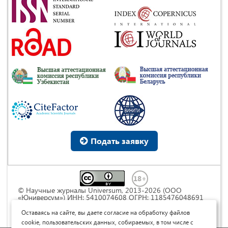
Подать заявку
© Научные журналы Universum, 2013-2026 (ООО
«Юниверсум») ИНН: 5410074608 ОГРН: 1185476048691
Это произведение доступно по
лицензии Creative
Commons « Attribution» («Атрибуция») 4.0
Оставаясь на сайте, вы даете согласие на обработку файлов
Непортированная
.
cookie, пользовательских данных, собираемых, в том числе с