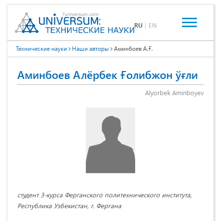
RU
|
EN
Технические науки
Наши авторы
Аминбоев А.Ғ.
Аминбоев Алёрбек Ғолибжон ўғли
Аlyorbek Aminboyev
студент 3-курса Ферганского политехнического института,
Республика Узбекистан, г. Фергана