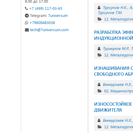
8.00 до 17.00
Турсунов Н.К.
А
+7 (499) 117-03-65
Турсунов Т.М.
Telegram:
7universum
12. Металлурги
+79609483038
tech@7universum.com
РАЗРАБОТКА ЭФФ
ИНДУКЦИОННОЙ 
Туракулов М.Р.
Т
12. Металлурги
ИЗНАШИВАНИЯ С
СВОБОДНОГО АБ
Бекмурзаев Н.Х.
02. Машиностр
ИЗНОСОСТОЙКОЕ 
ДВИЖИТЕЛЯ
Бекмурзаев Н.Х.
12. Металлурги