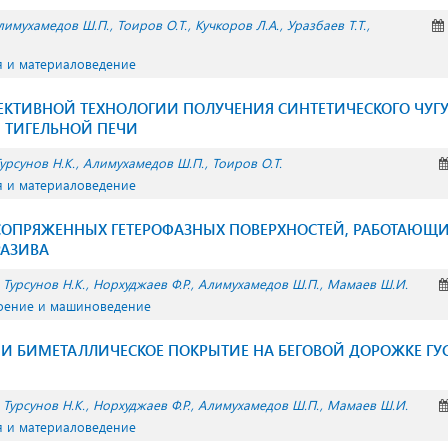
лимухамедов Ш.П.
Тоиров О.Т.
Кучкоров Л.А.
Уразбаев Т.Т.
я и материаловедение
ЕКТИВНОЙ ТЕХНОЛОГИИ ПОЛУЧЕНИЯ СИНТЕТИЧЕСКОГО ЧУГУ
ТИГЕЛЬНОЙ ПЕЧИ
урсунов Н.К.
Алимухамедов Ш.П.
Тоиров О.Т.
я и материаловедение
ОПРЯЖЕННЫХ ГЕТЕРОФАЗНЫХ ПОВЕРХНОСТЕЙ, РАБОТАЮЩИХ
РАЗИВА
Турсунов Н.К.
Норхуджаев Ф.Р.
Алимухамедов Ш.П.
Мамаев Ш.И.
оение и машиноведение
И БИМЕТАЛЛИЧЕСКОЕ ПОКРЫТИЕ НА БЕГОВОЙ ДОРОЖКЕ ГУ
Турсунов Н.К.
Норхуджаев Ф.Р.
Алимухамедов Ш.П.
Мамаев Ш.И.
я и материаловедение