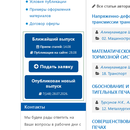
Условия публикации
Все статьи автора
Примеры оформления
материалов
Напряженно-дефор
трансмиссии тра
Договор оферты
Алимухамедов Ш
02. Машиностр
Ближайший выпуск
Прием статей:
14.08
МАТЕМАТИЧЕСКО
Публикация на сайте:
28.08
ТОРМОЗНОЙ СИС
Подать заявку
Алимухамедов Ш
18. Транспорт
Опубликован новый
выпуск
ОБОСНОВАНИЕ И
ТИГЕЛЬНЫХ ПЕЧА
7(148) 28.07.2026.
Турсунов Н.К.
А
Контакты
12. Металлурги
Мы будем рады ответить на
СОВЕРШЕНСТВОВ
Ваши вопросы в рабочие дни с
ПЕЧАХ