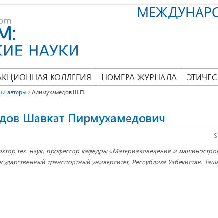
МЕЖДУНАР
АКЦИОННАЯ КОЛЛЕГИЯ
НОМЕРА ЖУРНАЛА
ЭТИЧЕС
ши авторы
Алимухамедов Ш.П.
дов Шавкат Пирмухамедович
S
октор тех. наук, профессор кафедры «Материаловедения и машиностро
осударственный транспортный университет, Республика Узбекистан, Таш