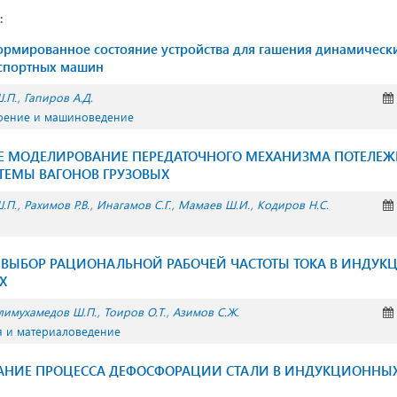
:
мированное состояние устройства для гашения динамически
нспортных машин
.П.
Гапиров А.Д.
оение и машиноведение
Е МОДЕЛИРОВАНИЕ ПЕРЕДАТОЧНОГО МЕХАНИЗМА ПОТЕЛЕ
ТЕМЫ ВАГОНОВ ГРУЗОВЫХ
.П.
Рахимов Р.В.
Инагамов С.Г.
Мамаев Ш.И.
Кодиров Н.С.
 ВЫБОР РАЦИОНАЛЬНОЙ РАБОЧЕЙ ЧАСТОТЫ ТОКА В ИНДУ
Х
лимухамедов Ш.П.
Тоиров О.Т.
Азимов С.Ж.
я и материаловедение
АНИЕ ПРОЦЕССА ДЕФОСФОРАЦИИ СТАЛИ В ИНДУКЦИОННЫХ