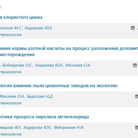
:
 хлористого цинка
осилов М.С.
Хидирова Ю.Х.
2
 технология
яния нормы азотной кислоты на процесс разложения доломи
 месторождения
Бобокулова О.С.
Хидирова Ю.Х.
Михлиев О.А.
 технология
логия влияния пыли цементных заводов на экологию
Михлиев О.А.
Бадалова Н.Д.
 технология
етики процесса пиролиза метилхлорида
медова Ф.У.
Хидирова Ю.Х.
Файзуллаев Н.И.
 технология