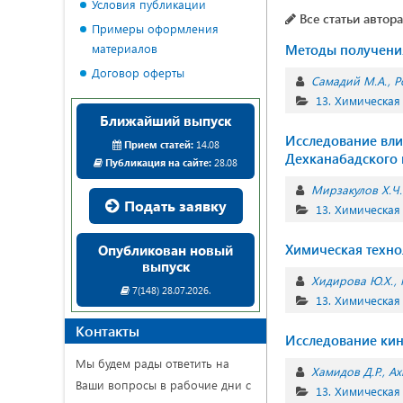
Условия публикации
Все статьи автора
Примеры оформления
материалов
Методы получения
Договор оферты
Самадий М.А.
Р
13. Химическая
Ближайший выпуск
Исследование вли
Прием статей:
14.08
Дехканабадского
Публикация на сайте:
28.08
Мирзакулов Х.Ч.
Подать заявку
13. Химическая
Химическая техно
Опубликован новый
выпуск
Хидирова Ю.Х.
7(148) 28.07.2026.
13. Химическая
Контакты
Исследование кин
Мы будем рады ответить на
Хамидов Д.Р.
Ах
Ваши вопросы в рабочие дни с
13. Химическая