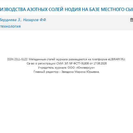
ИЗВОДСТВА АЗОТНЫХ СОЛЕЙ НОДИЯ НА БАЗЕ МЕСТНОГО СЫ
Бердиева З.
Назаров Ф.Ф.
 технология
ISSN 2311-5122. Метаданные статей журнала размещаются на платформе eLIBRARY.RU.
Св-во о регистрации СМИ: ЭЛ № ФС77-91806 от 17.06.2026
Учредитель журнала: ООО «Юниверсум»
Главный редактор - Звездина Марина Юрьевна.