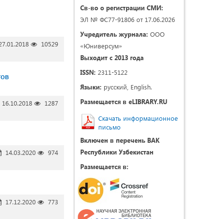
Св-во о регистрации СМИ:
ЭЛ № ФС77-91806 от 17.06.2026
Учредитель журнала:
ООО
7.01.2018
10529
«Юниверсум»
Выходит с 2013 года
ISSN:
2311-5122
тов
Языки:
русский, English.
Размещается в eLIBRARY.RU
16.10.2018
1287
Скачать информационное
письмо
Включен в перечень ВАК
Республики Узбекистан
14.03.2020
974
Размещается в:
17.12.2020
773