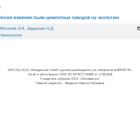
:
логия влияния пыли цементных заводов на экологию
Михлиев О.А.
Бадалова Н.Д.
 технология
ISSN 2311-5122. Метаданные статей журнала размещаются на платформе eLIBRARY.RU.
Св-во о регистрации СМИ: ЭЛ № ФС77-91806 от 17.06.2026
Учредитель журнала: ООО «Юниверсум»
Главный редактор - Звездина Марина Юрьевна.