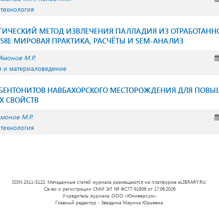
 технология
ГИЧЕСКИЙ МЕТОД ИЗВЛЕЧЕНИЯ ПАЛЛАДИЯ ИЗ ОТРАБОТАНН
58I: МИРОВАЯ ПРАКТИКА, РАСЧЁТЫ И SEM-АНАЛИЗ
Амонов М.Р.
я и материаловедение
ЕНТОНИТОВ НАВБАХОРСКОГО МЕСТОРОЖДЕНИЯ ДЛЯ ПОВЫ
 СВОЙСТВ
монов М.Р.
 технология
ISSN 2311-5122. Метаданные статей журнала размещаются на платформе eLIBRARY.RU.
Св-во о регистрации СМИ: ЭЛ № ФС77-91806 от 17.06.2026
Учредитель журнала: ООО «Юниверсум»
Главный редактор - Звездина Марина Юрьевна.