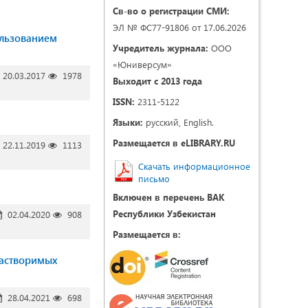
Св-во о регистрации СМИ:
ЭЛ № ФС77-91806 от 17.06.2026
ользованием
Учредитель журнала:
ООО
«Юниверсум»
20.03.2017
1978
Выходит с 2013 года
ISSN:
2311-5122
Языки:
русский, English.
Размещается в eLIBRARY.RU
22.11.2019
1113
Скачать информационное
письмо
Включен в перечень ВАК
Республики Узбекистан
02.04.2020
908
Размещается в:
растворимых
28.04.2021
698