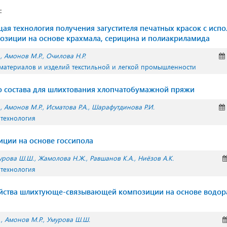
:
ая технология получения загустителя печатных красок с исп
зиции на основе крахмала, серицина и полиакриламида
Амонов М.Р.
Очилова Н.Р.
 материалов и изделий текстильной и легкой промышленности
о состава для шлихтования хлопчатобумажной пряжи
Амонов М.Р.
Исматова Р.А.
Шарафутдинова Р.И.
 технология
ции на основе госсипола
урова Ш.Ш.
Жамолова Н.Ж.
Равшанов К.А.
Ниёзов А.К.
 технология
йства шлихтующе-связывающей композиции на основе водо
.
Амонов М.Р.
Умурова Ш.Ш.