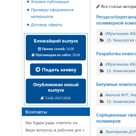
Условия публикации
Все статьи автора
Примеры оформления
материалов
Ресурсосберегающ
полимерной компо
Договор оферты
Ибрагимова Ф.Б.
15. Технология
Ближайший выпуск
Прием статей:
14.08
Разработка новог
Публикация на сайте:
28.08
Ибрагимова Ф.Б.
Подать заявку
13. Химическая
Битумные компози
Опубликован новый
выпуск
Амонов М.Р.
Ум
7(148) 28.07.2026.
13. Химическая
Контакты
Сорбционные сво
полимеров
Мы будем рады ответить на
Ваши вопросы в рабочие дни с
Эшонкулова Д.И