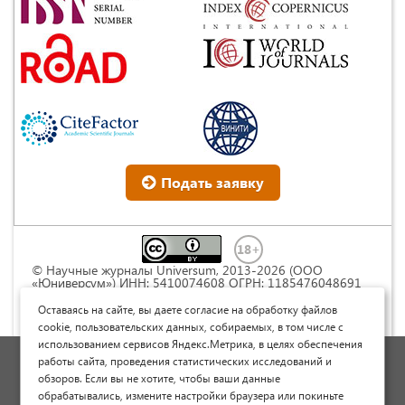
Подать заявку
© Научные журналы Universum, 2013-2026 (ООО
«Юниверсум») ИНН: 5410074608 ОГРН: 1185476048691
Это произведение доступно по
лицензии Creative
Commons « Attribution» («Атрибуция») 4.0
Оставаясь на сайте, вы даете согласие на обработку файлов
Непортированная
.
cookie, пользовательских данных, собираемых, в том числе с
использованием сервисов Яндекс.Метрика, в целях обеспечения
Политика обработки персональных данных
работы сайта, проведения статистических исследований и
обзоров. Если вы не хотите, чтобы ваши данные
Договор оферты
обрабатывались, измените настройки браузера или покиньте
Опубликовать научную статью