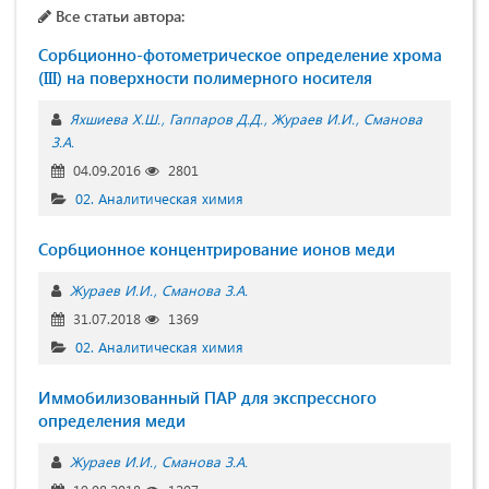
Все статьи автора:
Сорбционно-фотометрическое определение хрома
(III) на поверхности полимерного носителя
Яхшиева Х.Ш.
Гаппаров Д.Д.
Жураев И.И.
Сманова
З.А.
04.09.2016
2801
02. Аналитическая химия
Сорбционное концентрирование ионов меди
Жураев И.И.
Сманова З.А.
31.07.2018
1369
02. Аналитическая химия
Иммобилизованный ПАР для экспрессного
определения меди
Жураев И.И.
Сманова З.А.