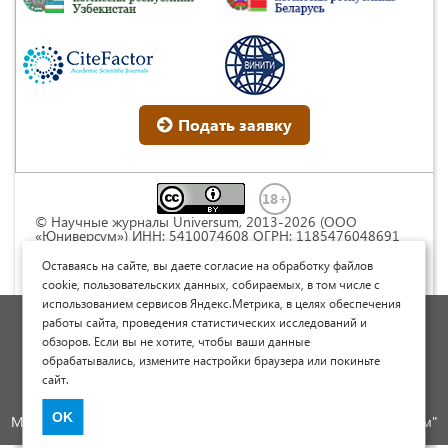
Подать заявку
© Научные журналы Universum, 2013-2026 (ООО
«Юниверсум») ИНН: 5410074608 ОГРН: 1185476048691
Это произведение доступно по
лицензии Creative
Commons « Attribution» («Атрибуция») 4.0
Оставаясь на сайте, вы даете согласие на обработку файлов
Непортированная
.
cookie, пользовательских данных, собираемых, в том числе с
использованием сервисов Яндекс.Метрика, в целях обеспечения
Политика обработки персональных данных
работы сайта, проведения статистических исследований и
обзоров. Если вы не хотите, чтобы ваши данные
Договор оферты
обрабатывались, измените настройки браузера или покиньте
Опубликовать научную статью
сайт.
Сайт научных статей и публикаций
OK
Международный научно-исследовательский журнал "Юниверсум"