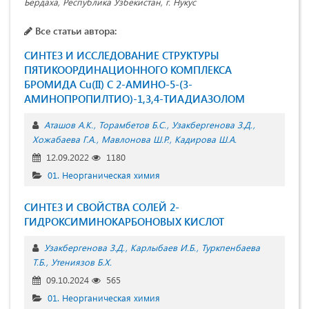
Бердаха, Республика Узбекистан, г. Нукус
Все статьи автора:
СИНТЕЗ И ИССЛЕДОВАНИЕ СТРУКТУРЫ
ПЯТИКООРДИНАЦИОННОГО КОМПЛЕКСА
БРОМИДА Cu(II) С 2-АМИНО-5-(3-
АМИНОПРОПИЛТИО)-1,3,4-ТИАДИАЗОЛОМ
Аташов А.К.
Торамбетов Б.С.
Узакбергенова З.Д.
Хожабаева Г.А.
Мавлонова Ш.Р.
Кадирова Ш.А.
12.09.2022
1180
01. Неорганическая химия
СИНТЕЗ И СВОЙСТВА СОЛЕЙ 2-
ГИДРОКСИМИНОКАРБОНОВЫХ КИСЛОТ
Узакбергенова З.Д.
Карлыбаев И.Б.
Туркпенбаева
Т.Б.
Утениязов Б.Х.
09.10.2024
565
01. Неорганическая химия