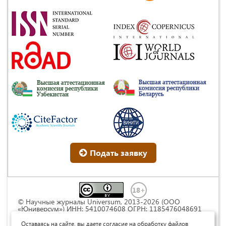
Подать заявку
© Научные журналы Universum, 2013-2026 (ООО
«Юниверсум») ИНН: 5410074608 ОГРН: 1185476048691
Это произведение доступно по
лицензии Creative
Commons « Attribution» («Атрибуция») 4.0
Оставаясь на сайте, вы даете согласие на обработку файлов