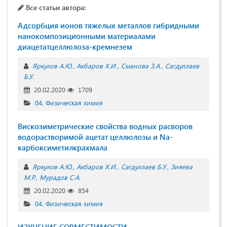
Все статьи автора:
Адсорбция ионов тяжелых металлов гибридными
нанокомпозиционными материалами
диацетатцеллюлоза-кремнезем
Яркулов А.Ю.
Акбаров Х.И.
Сманова З.А.
Сагдуллаев
Б.У.
20.02.2020
1709
04. Физическая химия
Вискозиметрические свойства водных расворов
водорастворимой ацетат целлюлозы и Na-
карбоксиметилкрахмала
Яркулов А.Ю.
Акбаров Х.И.
Сагдуллаев Б.У.
Зияева
М.Р.
Мурадов С.А.
20.02.2020
854
04. Физическая химия
ИЗУЧЕНИЕ СОВМЕСТИМОСТИ