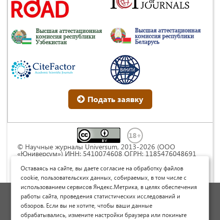
Подать заявку
© Научные журналы Universum, 2013-2026 (ООО
«Юниверсум») ИНН: 5410074608 ОГРН: 1185476048691
Это произведение доступно по
лицензии Creative
Commons « Attribution» («Атрибуция») 4.0
Оставаясь на сайте, вы даете согласие на обработку файлов
Непортированная
.
cookie, пользовательских данных, собираемых, в том числе с
использованием сервисов Яндекс.Метрика, в целях обеспечения
Политика обработки персональных данных
работы сайта, проведения статистических исследований и
обзоров. Если вы не хотите, чтобы ваши данные
Договор оферты
обрабатывались, измените настройки браузера или покиньте
Опубликовать научную статью