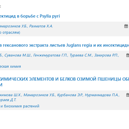
:
тицид в борьбе с Psylla pyri
марозиков У.Б.
Рахматов Х.А.
о отраслям)
 гексанового экстракта листьев Juglans regia и их инсектицид
Б.
Суванова М.Ш.
Генжемуратова Г.П.
Тураева С.М.
Закирова Р.П.
еская химия
ХИМИЧЕСКИХ ЭЛЕМЕНТОВ И БЕЛКОВ ОЗИМОЙ ПШЕНИЦЫ ОБ
И
химова Ш.Х.
Мамарозиков У.Б.
Курбанова Э.Р.
Нурмахмадова П.А.
раев Д.Т.
 и биохимия растений