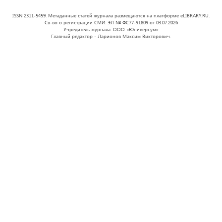
ISSN 2311-5459. Метаданные статей журнала размещаются на платформе eLIBRARY.RU.
Св-во о регистрации СМИ: ЭЛ № ФС77-91809 от 03.07.2026
Учредитель журнала: ООО «Юниверсум»
Главный редактор - Ларионов Максим Викторович.