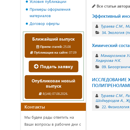
Условия публикации
Все статьи автора
Примеры оформления
материалов
Эффективный инсек
Договор оферты
Тураева С.М.
Ма
34. Экология (п
Ближайший выпуск
Химический состав
Прием статей:
25.08
Публикация на сайте:
07.09
Мамарозиков У.
Хидирова Н.К.
Подать заявку
09. Биоорганич
ИССЛЕДОВАНИЕ 
Опубликован новый
ПОЛИПРЕНОЛАМ
выпуск
8(146) 07.08.2026.
Тураева С.М.
Ра
Шоймуродов А.
Жу
Контакты
22. Физиология
Мы будем рады ответить на
Ваши вопросы в рабочие дни с