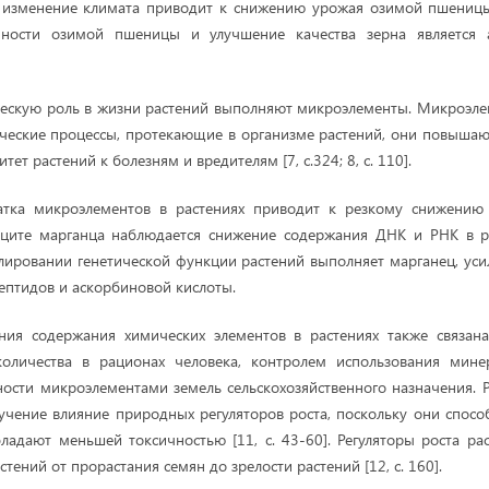
 изменение климата приводит к снижению урожая озимой пшеницы
ности озимой пшеницы и улучшение качества зерна является а
ескую роль в жизни растений выполняют микроэлементы. Микроэле
еские процессы, протекающие в организме растений, они повышаю
ет растений к болезням и вредителям [7, с.324; 8, с. 110].
ватка микроэлементов в растениях приводит к резкому снижению
ците марганца наблюдается снижение содержания ДНК и РНК в рас
лировании генетической функции растений выполняет марганец, усил
ептидов и аскорбиновой кислоты.
ения содержания химических элементов в растениях также связан
количества в рационах человека, контролем использования мине
ости микроэлементами земель сельскохозяйственного назначения. 
учение влияние природных регуляторов роста, поскольку они спос
ладают меньшей токсичностью [11, с. 43-60]. Регуляторы роста ра
стений от прорастания семян до зрелости растений [12, с. 160].