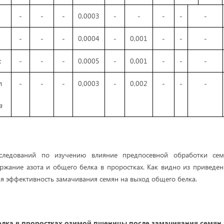
-
-
-
0,0003
-
-
-
-
-
-
-
-
0,0004
-
0,001
-
-
-
с
-
-
-
0,0005
-
0,001
-
-
-
л
-
-
-
0,0003
-
0,002
-
-
-
a
сследований по изучению влияние предпосевной обработки се
ржание азота и общего белка в проростках. Как видно из приведенн
я эффективность замачивания семян на выход общего белка.
лка в проростках озимой пшеницы после замачивания семян