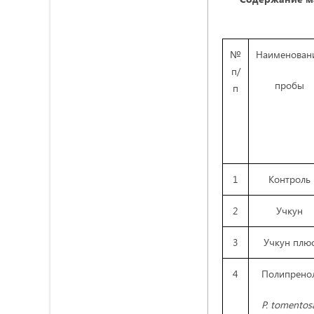
№
Наименован
п/
пробы
п
1
Контроль
2
Учкун
3
Учкун плю
4
Полипрено
P
. tomentos