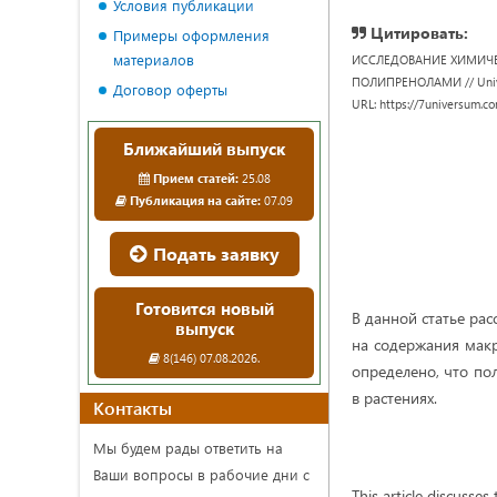
Условия публикации
Цитировать:
Примеры оформления
материалов
ИССЛЕДОВАНИЕ ХИМИЧЕ
ПОЛИПРЕНОЛАМИ // Universu
Договор оферты
URL: https://7universum.c
Ближайший выпуск
Прием статей:
25.08
Публикация на сайте:
07.09
Подать заявку
Готовится новый
В данной статье ра
выпуск
на содержания макр
8(146) 07.08.2026.
определено, что пол
в растениях.
Контакты
Мы будем рады ответить на
Ваши вопросы в рабочие дни с
This article discusses