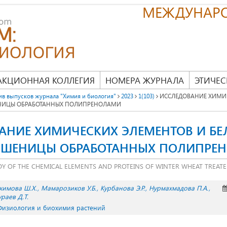
МЕЖДУНАР
АКЦИОННАЯ КОЛЛЕГИЯ
НОМЕРА ЖУРНАЛА
ЭТИЧЕС
ив выпусков журнала "Химия и биология"
2023
1(103)
ИССЛЕДОВАНИЕ ХИМИЧ
НИЦЫ ОБРАБОТАННЫХ ПОЛИПРЕНОЛАМИ
АНИЕ ХИМИЧЕСКИХ ЭЛЕМЕНТОВ И БЕ
ШЕНИЦЫ ОБРАБОТАННЫХ ПОЛИПРЕ
DY OF THE CHEMICAL ELEMENTS AND PROTEINS OF WINTER WHEAT TREAT
химова Ш.Х.
Мамарозиков У.Б.
Курбанова Э.Р.
Нурмахмадова П.А.
раев Д.Т.
 Физиология и биохимия растений