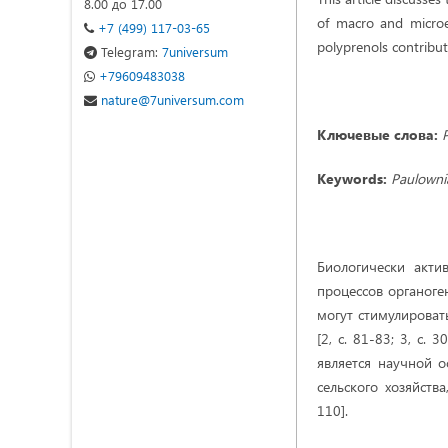
8.00 до 17.00
of macro and microel
+7 (499) 117-03-65
polyprenols contribut
Telegram:
7universum
+79609483038
nature@7universum.com
Ключевые
слова
:
Keywords:
Paulowni
Биологически акт
процессов органоген
могут стимулироват
[2, с. 81-83; 3, с.
является научной 
сельского хозяйств
110].