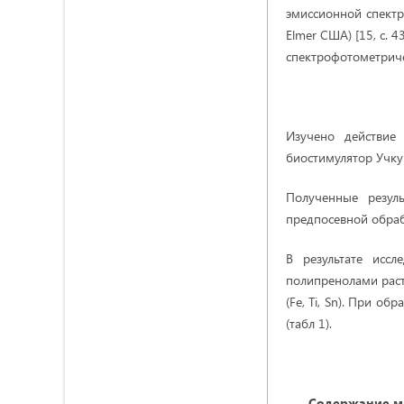
эмиссионной спектр
Elmer США) [15, с. 
спектрофотометриче
Изучено действие
биостимулятор Учку
Полученные резул
предпосевной
обра
В результате исс
полипренолами рас
(Fe, Ti, Sn). При о
(табл 1).
Содержание ма