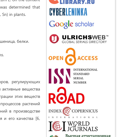
t was determined that
Sn) in plants.
шеница, белки.
ns.
ров, регулирующих
ки активные вещества
трации этих веществ
х процессов растений
ний в производстве
 и его качества [6,