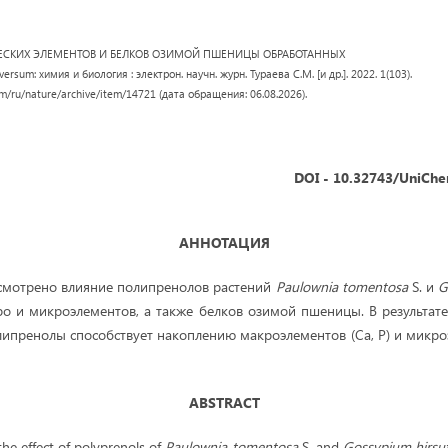
СКИХ ЭЛЕМЕНТОВ И БЕЛКОВ ОЗИМОЙ ПШЕНИЦЫ ОБРАБОТАННЫХ
m: химия и биология : электрон. научн. журн. Тураева С.М. [и др.]. 2022. 1(103).
om/ru/nature/archive/item/14721 (дата обращения: 06.08.2026).
DOI - 10.32743/UniChe
АННОТАЦИЯ
ссмотрено влияние полипренолов растений
Paulownia tomentosa
S. и
G
о и микроэлементов, а также белков озимой пшеницы. В результат
ипренолы способствует накоплению макроэлементов (Ca, P) и микроэл
ABSTRACT
 the effect of polyprenols of
Paulownia tomentosa
S. and
Gossypium hirs