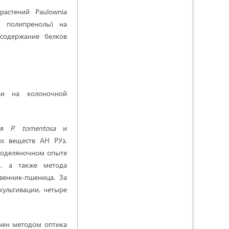
астений Paulownia
е полипренолы) на
содержание белков
и на колоночной
ния
P. tomentosa
и
ых веществ АН РУз.
лкоделяночном опыте
н, а также метода
венник-пшеница. За
ультивации, четыре
чен методом оптика