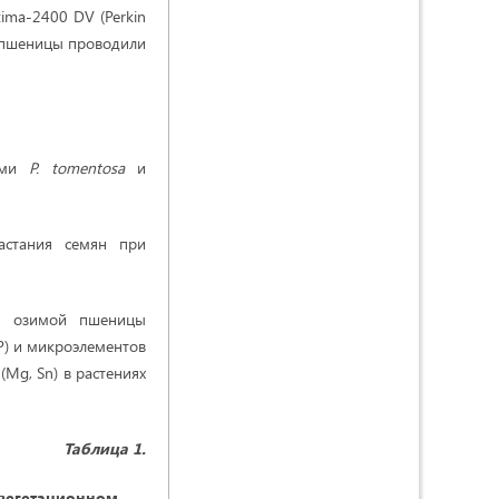
ima-2400 DV (Perkin
х пшеницы проводили
лами
P. tomentosa
и
астания семян при
ян озимой пшеницы
P) и микроэлементов
(Mg, Sn) в растениях
Таблица
1
.
 вегетационном