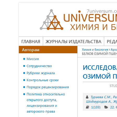
ГЛАВНАЯ
ЖУРНАЛЫ ИЗДАТЕЛЬСТВА
РЕД
Авторам
Химия и биология
Арх
БЕЛКОВ ОЗИМОЙ ПШЕ
Миссия
ИССЛЕДОВ
Сотрудничество
Рубрики журнала
ОЗИМОЙ П
Контрольные сроки
STU
Порядок рецензирования
Политика относительно
Тураева С.М.
Ра
открытого доступа,
Шоймуродов А.
Жу
лицензирования и
1(103)
22.
авторского права