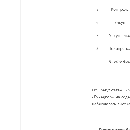
5
Контроль
6
Учкун
7
Учкун плю
8
Полипрено
P
. tomentos
По результатам и
«Бунёдкор» на соде
наблюдалась высока
Содержание бе