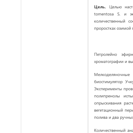
Цель.
Целью насто
tomentosa S. и э
количественный с
проростках озимой 
Петролейно эфирн
хроматографии и выд
Мелкоделяночные
биостимулятор Учк
Эксперименты прово
полипренолы испы
опрыскивания раст
вегетационный пер
полива и два ручны
Количественный ан