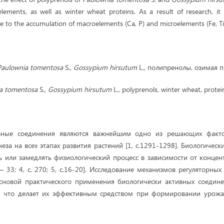
ements, as well as winter wheat proteins. As a result of research, i
e to the accumulation of macroelements (Ca, P) and microelements (Fe, Ti, 
Paulownia tomentosa
S.,
Gossypium hirsutum
L., полипренолы, озимая п
a tomentosa
S.,
Gossypium hirsutum
L., polyprenols, winter wheat, protei
ивные соединения являются важнейшим одно из решающих факто
еза на всех этапах развития растений [1, с.1291-1298]. Биологичес
ь или замедлять физиологический процесс в зависимости от концен
 30– 33; 4, с. 270; 5, с.16-20]. Исследование механизмов регуляторны
основой практического применения биологически активных соедине
а, что делает их эффективным средством при формировании урожая