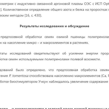
ометрии с индуктивно связанной аргоновой плазмы ОЭС с ИСП Opt
43]. Количественное определение общего азота и
белка на проростка
ским методом [16, с.
430
].
Результаты исследования и обсуждение
 предпосевной обработки семян озимой пшеницы полипрено
н на накопление микро – и макроэлементов в растениях.
ьтаты исследований свидетельствуют об усилении энергии прор
ботке семян
используемыми полипренолами полевой всхожести.
ледований было определено, что предпосевная обработка сем
тения
P
. tomentosa
способствовала накоплению макроэлементов (Са, 
бработке биостимулятором Учкун наблюдалось увеличение содержание 
кро – и микроэлементов в зеленой массе озимой пшеницы в