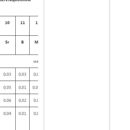
10
11
12
13
14
15
16
17
18
19
Sr
B
Mn
V
Ti
Cr
Pt
Pd
Os
Ir
массовая доля в %
0,03
0,03
0,02
-
0,07
-
-
-
-
-
0,05
0,01
0,015
-
0,1
-
-
-
-
-
0,06
0,02
0,02
-
0,07
-
-
-
-
-
0,04
0,01
0,03
-
0,1
-
-
-
-
-