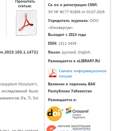
Прочитать
Св-во о регистрации СМИ:
статью:
ЭЛ № ФС77-91809 от 03.07.2026
Учредитель журнала:
ООО
«Юниверсум»
Выходит с 2013 года
ISSN:
2311-5459
m.2023.103.1.14721
Языки:
русский, English.
Размещается в eLIBRARY.RU
Скачать информационное
письмо
ossypium hirsutum
L
.
Включен в перечень ВАК
е исследований было
Республики Узбекистан
ементов (Fe, Ti, Sn)
Размещается в:
utum
L. on the content