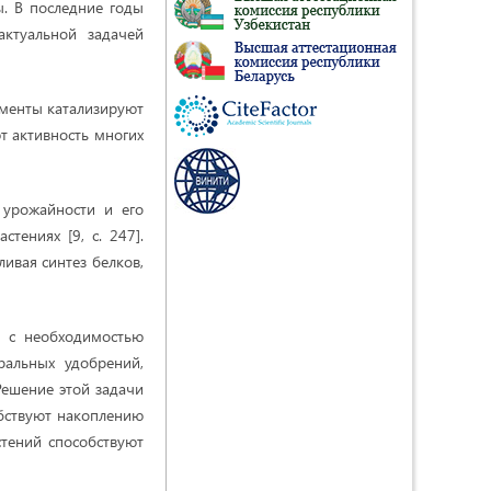
. В последние годы
ктуальной задачей
менты катализируют
т активность многих
 урожайности и его
тениях [9, с. 247].
ивая синтез белков,
а с необходимостью
ральных удобрений,
Решение этой задачи
обствуют накоплению
стений способствуют