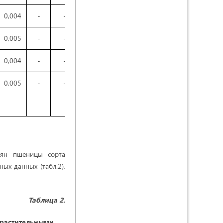
0,004
-
-
-
-
-
0,004
-
-
-
0,005
-
-
-
-
-
0,003
-
-
-
0,004
-
-
-
-
-
0,003
-
-
-
0,005
-
-
-
-
-
0,003
-
-
-
мян пшеницы сорта
ых данных (табл.2),
Таблица
2
.
растительн
ы
ми