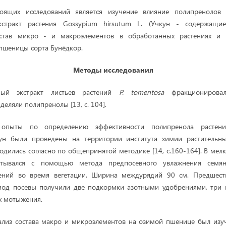
ящих исследований является изучение влияние полипренолов р
кстракт растения Gossypium hirsutum L. (Учкун - содержащи
остав микро - и макроэлементов в обработанных растениях и 
пшеницы сорта Бунёдкор.
Методы исследования
ый экстракт листьев растений
P. tomentosa
фракционировал
еляли полипренолы [13, с. 104].
 опыты по определению эффективности полипренола расте
ун были проведены на территории института химии растительн
дились согласно по общепринятой методике [14, с.160-164]. В ме
тывался с помощью метода предпосевного увлажнения семя
ений во время вегетации. Ширина междурядий 90 см. Предшест
иод посевы получили две подкормки азотными удобрениями, три к
х мотыжения.
ализ состава макро и микроэлементов на озимой пшенице был изу