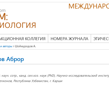
МЕЖДУНАР
АКЦИОННАЯ КОЛЛЕГИЯ
НОМЕРА ЖУРНАЛА
ЭТИЧЕС
и авторы
Шоймуродов А.
в Аброр
т. науч. сотр., канд. сел.хоз. наук (PhD), Научно-исследовательский инст
егионов, Республика Узбекистан, г. Карши