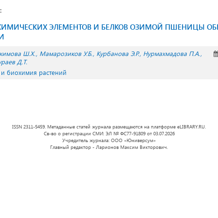
:
ХИМИЧЕСКИХ ЭЛЕМЕНТОВ И БЕЛКОВ ОЗИМОЙ ПШЕНИЦЫ ОБ
И
химова Ш.Х.
Мамарозиков У.Б.
Курбанова Э.Р.
Нурмахмадова П.А.
раев Д.Т.
 и биохимия растений
ISSN 2311-5459. Метаданные статей журнала размещаются на платформе eLIBRARY.RU.
Св-во о регистрации СМИ: ЭЛ № ФС77-91809 от 03.07.2026
Учредитель журнала: ООО «Юниверсум»
Главный редактор - Ларионов Максим Викторович.