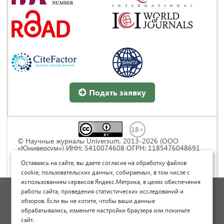
Подать заявку
© Научные журналы Universum, 2013-2026 (ООО
«Юниверсум») ИНН: 5410074608 ОГРН: 1185476048691
Это произведение доступно по
лицензии Creative
Commons « Attribution» («Атрибуция») 4.0
Оставаясь на сайте, вы даете согласие на обработку файлов
Непортированная
.
cookie, пользовательских данных, собираемых, в том числе с
использованием сервисов Яндекс.Метрика, в целях обеспечения
Политика обработки персональных данных
работы сайта, проведения статистических исследований и
обзоров. Если вы не хотите, чтобы ваши данные
Договор оферты
обрабатывались, измените настройки браузера или покиньте
Опубликовать научную статью
сайт.