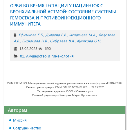
ОРВИ ВО ВРЕМЯ ГЕСТАЦИИ У ПАЦИЕНТОК С
БРОНХИАЛЬНОЙ АСТМОЙ: СОСТОЯНИЕ СИСТЕМЫ
ГЕМОСТАЗА И ПРОТИВОИНФЕКЦИОННОГО
ИММУНИТЕТА
Ефимкова Е.Б.
Дулаева Е.В.
Игнатьева М.А.
Федотова
А.В.
Бирюкова Н.В.
Сибряева В.А.
Куликова О.Н.
13.02.2023
690
01. Акушерство и гинекология
ISSN 2311-6129. Метаданные статей журнала размещаются на платформе eLIBRARY.RU.
Св-во о регистрации СМИ: ЭЛ № ФС77-91572 от 27.05.2026
Учредитель журнала: ООО «Юниверсум»
Главный редактор - Конорев Марат Русланович.
Авторам
Миссия
Сотрудничество