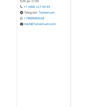
8.00 до 17.00
+7 (499) 117-03-65
Telegram:
7universum
+79609483038
med@7universum.com