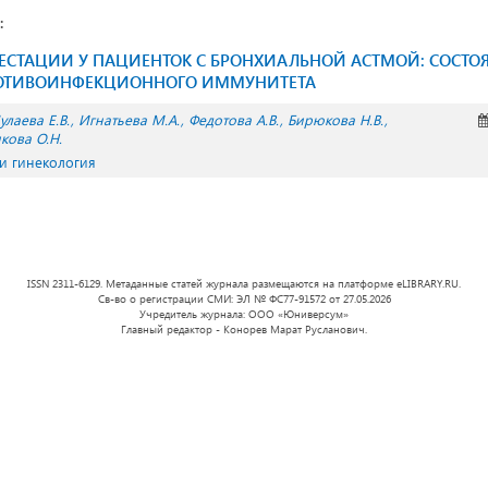
:
ГЕСТАЦИИ У ПАЦИЕНТОК С БРОНХИАЛЬНОЙ АСТМОЙ: СОСТО
РОТИВОИНФЕКЦИОННОГО ИММУНИТЕТА
улаева Е.В.
Игнатьева М.А.
Федотова А.В.
Бирюкова Н.В.
кова О.Н.
 и гинекология
ISSN 2311-6129. Метаданные статей журнала размещаются на платформе eLIBRARY.RU.
Св-во о регистрации СМИ: ЭЛ № ФС77-91572 от 27.05.2026
Учредитель журнала: ООО «Юниверсум»
Главный редактор - Конорев Марат Русланович.