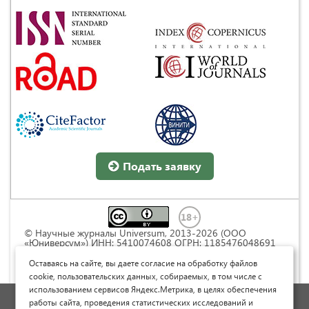
Подать заявку
© Научные журналы Universum, 2013-2026 (ООО
«Юниверсум») ИНН: 5410074608 ОГРН: 1185476048691
Это произведение доступно по
лицензии Creative
Commons « Attribution» («Атрибуция») 4.0
Оставаясь на сайте, вы даете согласие на обработку файлов
Непортированная
.
cookie, пользовательских данных, собираемых, в том числе с
использованием сервисов Яндекс.Метрика, в целях обеспечения
Политика обработки персональных данных
работы сайта, проведения статистических исследований и