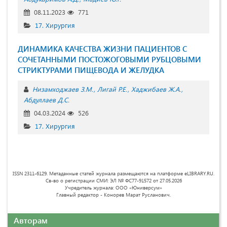
08.11.2023
771
17. Хирургия
ДИНАМИКА КАЧЕСТВА ЖИЗНИ ПАЦИЕНТОВ С
СОЧЕТАННЫМИ ПОСТОЖОГОВЫМИ РУБЦОВЫМИ
СТРИКТУРАМИ ПИЩЕВОДА И ЖЕЛУДКА
Низамходжаев З.М.
Лигай Р.Е.
Хаджибаев Ж.А.
Абдуллаев Д.С.
04.03.2024
526
17. Хирургия
ISSN 2311-6129. Метаданные статей журнала размещаются на платформе eLIBRARY.RU.
Св-во о регистрации СМИ: ЭЛ № ФС77-91572 от 27.05.2026
Учредитель журнала: ООО «Юниверсум»
Главный редактор - Конорев Марат Русланович.
Авторам