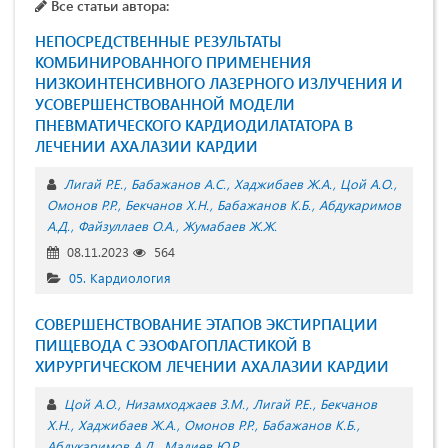
Все статьи автора:
НЕПОСРЕДСТВЕННЫЕ РЕЗУЛЬТАТЫ
КОМБИНИРОВАННОГО ПРИМЕНЕНИЯ
НИЗКОИНТЕНСИВНОГО ЛАЗЕРНОГО ИЗЛУЧЕНИЯ И
УСОВЕРШЕНСТВОВАННОЙ МОДЕЛИ
ПНЕВМАТИЧЕСКОГО КАРДИОДИЛАТАТОРА В
ЛЕЧЕНИИ АХАЛАЗИИ КАРДИИ
Лигай Р.Е.
Бабажанов А.С.
Хаджибаев Ж.А.
Цой А.О.
Омонов Р.Р.
Бекчанов Х.Н.
Бабажанов К.Б.
Абдукаримов
А.Д.
Файзуллаев О.А.
Жумабаев Ж.Ж.
08.11.2023
564
05. Кардиология
СОВЕРШЕНСТВОВАНИЕ ЭТАПОВ ЭКСТИРПАЦИИ
ПИЩЕВОДА С ЭЗОФАГОПЛАСТИКОЙ В
ХИРУРГИЧЕСКОМ ЛЕЧЕНИИ АХАЛАЗИИ КАРДИИ
Цой А.О.
Низамходжаев З.М.
Лигай Р.Е.
Бекчанов
Х.Н.
Хаджибаев Ж.А.
Омонов Р.Р.
Бабажанов К.Б.
Абдукаримов А.Д.
Мадиев Ю.Р.