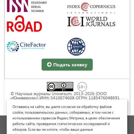
Подать заявку
© Научные журналы Universum, 2013-2026 (ООО
«Юниверсум») ИНН: 5410074608 ОГРН: 1185476048691
Это произведение доступно по
лицензии Creative
Commons « Attribution» («Атрибуция») 4.0
Оставаясь на сайте, вы даете согласие на обработку файлов
Непортированная
.
cookie, пользовательских данных, собираемых, в том числе с
использованием сервисов Яндекс.Метрика, в целях обеспечения
Политика обработки персональных данных
работы сайта, проведения статистических исследований и
обзоров. Если вы не хотите, чтобы ваши данные
Договор оферты