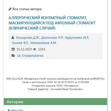
Все статьи автора:
АЛЛЕРГИЧЕСКИЙ КОНТАКТНЫЙ СТОМАТИТ,
МАСКИРУЮЩИЙСЯ ПОД АФТОЗНЫЙ СТОМАТИТ
(КЛИНИЧЕСКИЙ СЛУЧАЙ)
Каххарова Д.Ж.
Даминова Н.Р.
Нуруллаева И.Р.
Ганиев Ф.З.
Махкамбаев А.М.
31.12.2023
1243
14. Стоматология
ISSN 2311-6129. Метаданные статей журнала размещаются на платформе eLIBRARY.RU.
Св-во о регистрации СМИ: ЭЛ № ФС77-91572 от 27.05.2026
Учредитель журнала: ООО «Юниверсум»
Главный редактор - Конорев Марат Русланович.
Авторам
Миссия