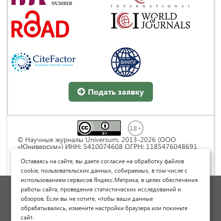
Подать заявку
© Научные журналы Universum, 2013-2026 (ООО
«Юниверсум») ИНН: 5410074608 ОГРН: 1185476048691
Это произведение доступно по
лицензии Creative
Commons « Attribution» («Атрибуция») 4.0
Оставаясь на сайте, вы даете согласие на обработку файлов
Непортированная
.
cookie, пользовательских данных, собираемых, в том числе с
использованием сервисов Яндекс.Метрика, в целях обеспечения
Политика обработки персональных данных
работы сайта, проведения статистических исследований и
обзоров. Если вы не хотите, чтобы ваши данные
Договор оферты
обрабатывались, измените настройки браузера или покиньте
Опубликовать научную статью
сайт.