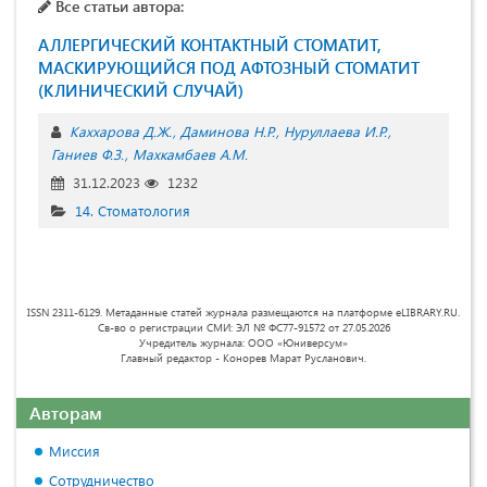
Все статьи автора:
АЛЛЕРГИЧЕСКИЙ КОНТАКТНЫЙ СТОМАТИТ,
МАСКИРУЮЩИЙСЯ ПОД АФТОЗНЫЙ СТОМАТИТ
(КЛИНИЧЕСКИЙ СЛУЧАЙ)
Каххарова Д.Ж.
Даминова Н.Р.
Нуруллаева И.Р.
Ганиев Ф.З.
Махкамбаев А.М.
31.12.2023
1232
14. Стоматология
ISSN 2311-6129. Метаданные статей журнала размещаются на платформе eLIBRARY.RU.
Св-во о регистрации СМИ: ЭЛ № ФС77-91572 от 27.05.2026
Учредитель журнала: ООО «Юниверсум»
Главный редактор - Конорев Марат Русланович.
Авторам
Миссия
Сотрудничество