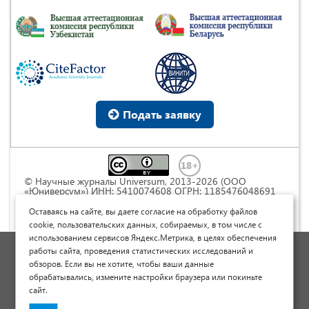
Подать заявку
© Научные журналы Universum, 2013-2026 (ООО
«Юниверсум») ИНН: 5410074608 ОГРН: 1185476048691
Это произведение доступно по
лицензии Creative
Commons « Attribution» («Атрибуция») 4.0
Оставаясь на сайте, вы даете согласие на обработку файлов
Непортированная
.
cookie, пользовательских данных, собираемых, в том числе с
использованием сервисов Яндекс.Метрика, в целях обеспечения
Политика обработки персональных данных
работы сайта, проведения статистических исследований и
обзоров. Если вы не хотите, чтобы ваши данные
Договор оферты
обрабатывались, измените настройки браузера или покиньте
Опубликовать научную статью
сайт.
Сайт научных статей и публикаций