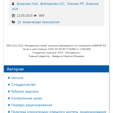
Зулярова Н.Ш.
Бобокулова О.С.
Тожиев Р.Р.
Усманов
И.И.
12.05.2023
909
13. Химическая технология
ISSN 2311-5122. Метаданные статей журнала размещаются на платформе eLIBRARY.RU.
Св-во о регистрации СМИ: ЭЛ № ФС77-91806 от 17.06.2026
Учредитель журнала: ООО «Юниверсум»
Главный редактор - Звездина Марина Юрьевна.
Авторам
Миссия
Сотрудничество
Рубрики журнала
Контрольные сроки
Порядок рецензирования
Политика относительно открытого доступа, лицензирования