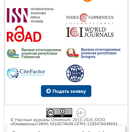
Подать заявку
© Научные журналы Universum, 2013-2026 (ООО
«Юниверсум») ИНН: 5410074608 ОГРН: 1185476048691
Это произведение доступно по
лицензии Creative
Commons « Attribution» («Атрибуция») 4.0