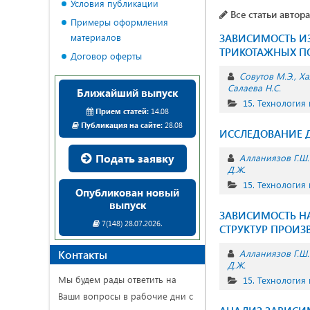
Условия публикации
Все статьи автора
Примеры оформления
материалов
ЗАВИСИМОСТЬ И
ТРИКОТАЖНЫХ П
Договор оферты
Совутов М.Э.
Ха
Салаева Н.С.
Ближайший выпуск
15. Технология
Прием статей:
14.08
Публикация на сайте:
28.08
ИССЛЕДОВАНИЕ 
Подать заявку
Алланиязов Г.Ш.
Д.Ж.
15. Технология
Опубликован новый
выпуск
ЗАВИСИМОСТЬ Н
7(148) 28.07.2026.
СТРУКТУР ПРОИЗ
Контакты
Алланиязов Г.Ш.
Д.Ж.
Мы будем рады ответить на
15. Технология
Ваши вопросы в рабочие дни с