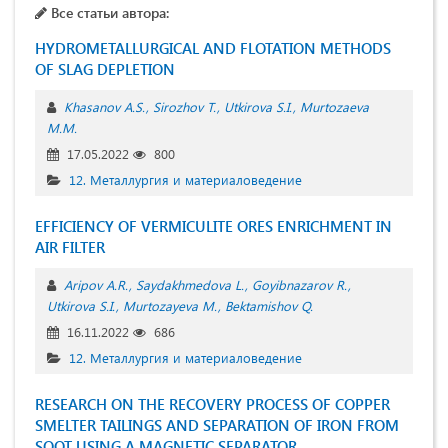
Все статьи автора:
HYDROMETALLURGICAL AND FLOTATION METHODS
OF SLAG DEPLETION
Khasanov A.S.
Sirozhov T.
Utkirova S.I.
Murtozaeva
M.M.
17.05.2022
800
12. Металлургия и материаловедение
EFFICIENCY OF VERMICULITE ORES ENRICHMENT IN
AIR FILTER
Aripov A.R.
Saydakhmedova L.
Goyibnazarov R.
Utkirova S.I.
Murtozayeva M.
Bektamishov Q.
16.11.2022
686
12. Металлургия и материаловедение
RESEARCH ON THE RECOVERY PROCESS OF COPPER
SMELTER TAILINGS AND SEPARATION OF IRON FROM
SOOT USING A MAGNETIC SEPARATOR