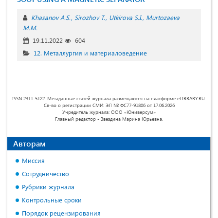
Khasanov A.S.
Sirozhov T.
Utkirova S.I.
Murtozaeva
M.M.
19.11.2022
604
12. Металлургия и материаловедение
ISSN 2311-5122. Метаданные статей журнала размещаются на платформе eLIBRARY.RU.
Св-во о регистрации СМИ: ЭЛ № ФС77-91806 от 17.06.2026
Учредитель журнала: ООО «Юниверсум»
Главный редактор - Звездина Марина Юрьевна.
Авторам
Миссия
Сотрудничество
Рубрики журнала
Контрольные сроки
Порядок рецензирования