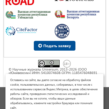
Подать заявку
© Научные журналы Universum, 2013-2026 (ООО
«Юниверсум») ИНН: 5410074608 ОГРН: 1185476048691
Это произведение доступно по
лицензии Creative
Commons « Attribution» («Атрибуция») 4.0
Оставаясь на сайте, вы даете согласие на обработку файлов
Непортированная
.
cookie, пользовательских данных, собираемых, в том числе с
использованием сервисов Яндекс.Метрика, в целях обеспечения
Политика обработки персональных данных
работы сайта, проведения статистических исследований и
обзоров. Если вы не хотите, чтобы ваши данные
Договор оферты
обрабатывались, измените настройки браузера или покиньте
Опубликовать научную статью
сайт.