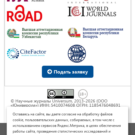
Подать заявку
© Научные журналы Universum, 2013-2026 (ООО
«Юниверсум») ИНН: 5410074608 ОГРН: 1185476048691
Это произведение доступно по
лицензии Creative
Commons « Attribution» («Атрибуция») 4.0
Оставаясь на сайте, вы даете согласие на обработку файлов
Непортированная
.
cookie, пользовательских данных, собираемых, в том числе с
использованием сервисов Яндекс.Метрика, в целях обеспечения
Политика обработки персональных данных
работы сайта, проведения статистических исследований и