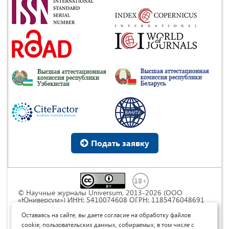
Подать заявку
© Научные журналы Universum, 2013-2026 (ООО
«Юниверсум») ИНН: 5410074608 ОГРН: 1185476048691
Это произведение доступно по
лицензии Creative
Commons « Attribution» («Атрибуция») 4.0
Оставаясь на сайте, вы даете согласие на обработку файлов
Непортированная
.
cookie, пользовательских данных, собираемых, в том числе с