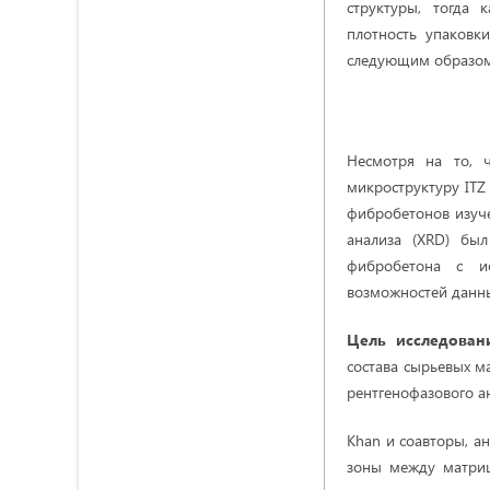
структуры, тогда
плотность упаковк
следующим образом
Несмотря на то, 
микроструктуру ITZ
фибробетонов изуче
анализа (XRD) был
фибробетона с и
возможностей данны
Цель исследова
состава сырьевых м
рентгенофазового ан
Khan и соавторы, 
зоны между матриц