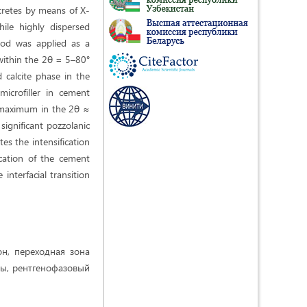
ncretes by means of X-
hile highly dispersed
thod was applied as a
 within the 2θ = 5–80°
 calcite phase in the
microfiller in cement
e maximum in the 2θ ≈
significant pozzolanic
es the intensification
cation of the cement
interfacial transition
н, переходная зона
ы, рентгенофазовый