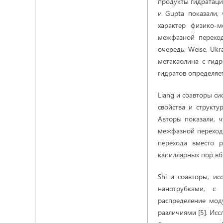
продукты гидратаци
и Gupta показали,
характер физико-м
межфазной переход
очередь, Weise, Uk
метакаолина с гид
гидратов определяе
Liang и соавторы с
свойства и структ
Авторы показали, ч
межфазной переходн
перехода вместо р
капиллярных пор вб
Shi и соавторы, и
нанотрубками, с 
распределение мод
различиями [5]. Исс