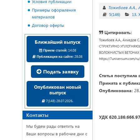
Условия публикации
Тожибоев А.А.
Примеры оформления
5(146)
13.
материалов
Договор оферты
Цитировать:
Тожибоев А.А., Ахмедов
Ближайший выпуск
СТРУКТУРНО УПЛОТНЯ
Прием статей:
14.08
ВОЛОКНИСТЫХ БЕТОНАХ // U
Публикация на сайте:
28.08
https://7universum.com/ru
Подать заявку
Статья поступила 
Принята к публик
Опубликован новый
Опубликована:
28.
выпуск
7(148) 28.07.2026.
Контакты
УДК 620.186:666.9
Мы будем рады ответить на
Ваши вопросы в рабочие дни с