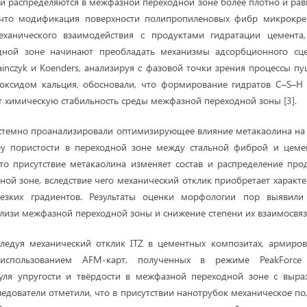
и распределяются в межфазной переходной зоне более плотно и равно
 что модификация поверхности полипропиленовых фибр микрокр
еханического взаимодействия с продуктами гидратации цемента,
ной зоне начинают преобладать механизмы адсорбционного сце
rainczyk и Koenders, анализируя с фазовой точки зрения процессы п
роксидом кальция, обосновали, что формирование гидратов C–S–H
т химическую стабильность среды межфазной переходной зоны [3].
истемно проанализировали оптимизирующее влияние метакаолина н
уру пористости в переходной зоне между стальной фиброй и цемен
то присутствие метакаолина изменяет состав и распределение про
ой зоне, вследствие чего механический отклик приобретает характе
езких градиентов. Результаты оценки морфологии пор выявили
лизи межфазной переходной зоны и снижение степени их взаимосвяз
сследуя механический отклик ITZ в цементных композитах, армиро
использованием AFM-карт, полученных в режиме PeakForce 
уля упругости и твёрдости в межфазной переходной зоне с вы
ледователи отметили, что в присутствии нанотрубок механическое по