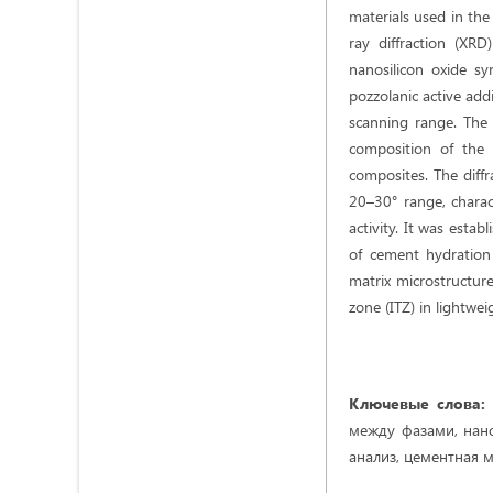
materials used in the
ray diffraction (XRD
nanosilicon oxide sy
pozzolanic active add
scanning range. The 
composition of the d
composites. The diff
20–30° range, charact
activity. It was esta
of cement hydration
matrix microstructure
zone (ITZ) in lightwei
Ключевые слова:
между фазами, нан
анализ, цементная м