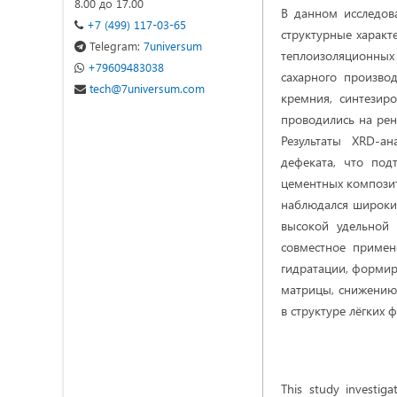
8.00 до 17.00
В данном исследов
+7 (499) 117-03-65
структурные харак
Telegram:
7universum
теплоизоляционных
+79609483038
сахарного произво
tech@7universum.com
кремния, синтезир
проводились на рен
Результаты XRD-а
дефеката, что под
цементных композит
наблюдался широкий
высокой удельной 
совместное примен
гидратации, форми
матрицы, снижению
в структуре лёгких 
This study investiga