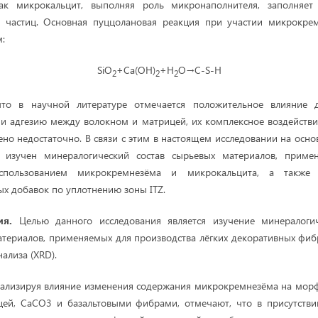
 как микрокальцит, выполняя роль микронаполнителя, заполняе
и частиц. Основная пуццолановая реакция при участии микрокре
:
SiO
+Ca(OH)
+H
O→C-S-H
2
2
2
что в научной литературе отмечается положительное влияние 
 и адгезию между волокном и матрицей, их комплексное воздействие
но недостаточно. В связи с этим в настоящем исследовании на осно
 изучен минералогический состав сырьевых материалов, приме
спользованием микрокремнезёма и микрокальцита, а также 
х добавок по уплотнению зоны ITZ.
ния.
Целью данного исследования является изучение минералоги
атериалов, применяемых для производства лёгких декоративных фи
ализа (XRD).
анализируя влияние изменения содержания микрокремнезёма на мор
ей, CaCO3 и базальтовыми фибрами, отмечают, что в присутств