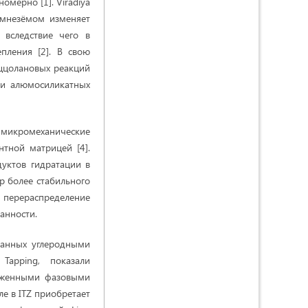
мерно [1]. Viradiya
емнезёмом изменяет
 вследствие чего в
пления [2]. В свою
уццолановых реакций
 и алюмосиликатных
а микромеханические
тной матрицей [4].
дуктов гидратации в
р более стабильного
 перераспределение
анности.
ванных углеродными
Tapping, показали
раженными фазовыми
ле в ITZ приобретает