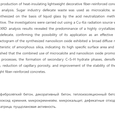
 production of heat-insulating lightweight decorative fiber-reinforced co
) analysis. Sugar industry defecate waste was used as microcalcite, w
nthesized on the basis of liquid glass by the acid neutralization me
itive. The investigations were carried out using a Cu-Kα radiation source
XRD analysis results revealed the predominance of a highly crystallized
efecate, confirming the possibility of its application as an effective 
ractogram of the synthesized nanosilicon oxide exhibited a broad diffus
eristic of amorphous silica, indicating its high specific surface area and 
blished that the combined use of microcalcite and nanosilicon oxide promot
 processes, the formation of secondary C–S–H hydrate phases, densifi
, reduction of capillary porosity, and improvement of the stability of the 
ght fiber-reinforced concretes.
фибролёгкий бетон, декоративный бетон, теплоизоляционный бето
ооксид кремния, микрокремнезём, микрокальцит, дефекатные отход
атрица, пуццолановая активность.