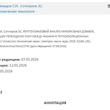
Ахмедов С.И.
Соттикулов Э.С.
 Химическая технология
 С.И., Соттикулов Э.С. РЕНТГЕНОФАЗОВЫЙ АНАЛИЗ МИНЕРАЛЬНЫХ ДОБАВОК,
ЮЩИХ ПЕРЕХОДНУЮ ЗОНУ МЕЖДУ ФАЗАМИ В ТЕПЛОИЗОЛЯЦИОННЫХ
niversum: технические науки : электрон. научн. журн. 2026. 5(146). URL:
/tech/archive/item/22743 (дата обращения: 07.08.2026).
в редакцию:
07.05.2026
ации:
12.05.2026
05.2026
72
АННОТАЦИЯ