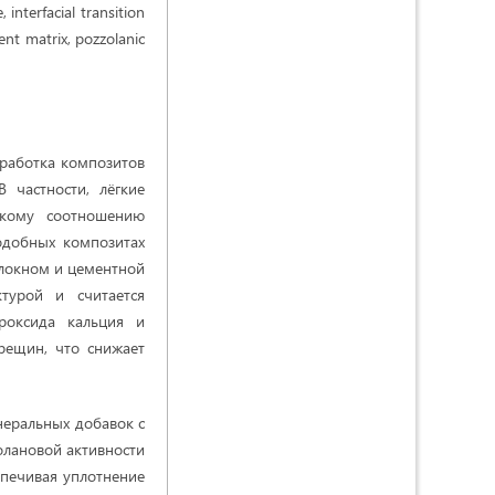
 interfacial transition
ment matrix, pozzolanic
зработка композитов
 частности, лёгкие
окому соотношению
одобных композитах
волокном и цементной
турой и считается
роксида кальция и
рещин, что снижает
неральных добавок с
олановой активности
спечивая уплотнение