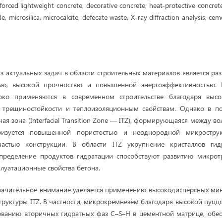
forced lightweight concrete, decorative concrete, heat-protective concrete,
e, microsilica, microcalcite, defecate waste, X-ray diffraction analysis, ce
з актуальных задач в области строительных материалов является ра
ью, высокой прочностью и повышенной энергоэффективностью. В
ко применяются в современном строительстве благодаря выс
, трещиностойкости и теплоизоляционным свойствам. Однако в п
я зона (Interfacial Transition Zone — ITZ), формирующаяся между 
еризуется повышенной пористостью и неоднородной микрострук
частью конструкции. В области ITZ укрупнение кристаллов гид
пределение продуктов гидратации способствуют развитию микрот
плуатационные свойства бетона.
начительное внимание уделяется применению высокодисперсных ми
труктуры ITZ. В частности, микрокремнезём благодаря высокой пуцц
ованию вторичных гидратных фаз C–S–H в цементной матрице, обе