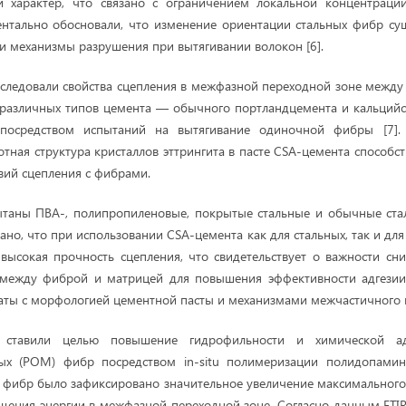
 характер, что связано с ограничением локальной концентраци
нтально обосновали, что изменение ориентации стальных фибр су
 и механизмы разрушения при вытягивании волокон [6].
исследовали свойства сцепления в межфазной переходной зоне межд
 различных типов цемента — обычного портландцемента и кальций
посредством испытаний на вытягивание одиночной фибры [7]. 
лотная структура кристаллов эттрингита в пасте CSA-цемента способ
вий сцепления с фибрами.
ытаны ПВА-, полипропиленовые, покрытые стальные и обычные ста
ано, что при использовании CSA-цемента как для стальных, так и дл
высокая прочность сцепления, что свидетельствует о важности с
 между фиброй и матрицей для повышения эффективности адгезии
аты с морфологией цементной пасты и механизмами межчастичного 
ставили целью повышение гидрофильности и химической ад
ых (POM) фибр посредством in-situ полимеризации полидопамина
фибр было зафиксировано значительное увеличение максимального 
щения энергии в межфазной переходной зоне. Согласно данным FTIR-