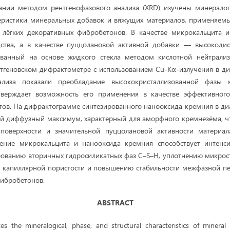
ании методом рентгенофазового анализа (XRD) изучены минералог
теристики минеральных добавок и вяжущих материалов, применяемы
 лёгких декоративных фибробетонов. В качестве микрокальцита и
дства, а в качестве пуццолановой активной добавки — высокоди
ованный на основе жидкого стекла методом кислотной нейтрализ
тгеновском дифрактометре с использованием Cu-Kα-излучения в ди
нализа показали преобладание высококристаллизованной фазы к
тверждает возможность его применения в качестве эффективног
ов. На дифрактограмме синтезированного нанооксида кремния в ди
 диффузный максимум, характерный для аморфного кремнезёма, чт
поверхности и значительной пуццолановой активности материала
ение микрокальцита и нанооксида кремния способствует интенс
рованию вторичных гидросиликатных фаз C–S–H, уплотнению микрос
 капиллярной пористости и повышению стабильности межфазной пер
фибробетонов.
ABSTRACT
tes the mineralogical, phase, and structural characteristics of mineral