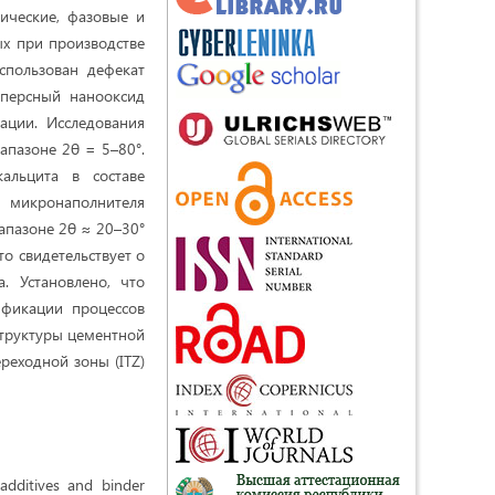
ические, фазовые и
х при производстве
спользован дефекат
сперсный нанооксид
ации. Исследования
апазоне 2θ = 5–80°.
альцита в составе
о микронаполнителя
апазоне 2θ ≈ 20–30°
о свидетельствует о
. Установлено, что
ификации процессов
труктуры цементной
еходной зоны (ITZ)
 additives and binder