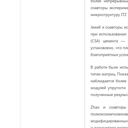
более непрерывный
соавторы экспериме
микроструктуру ITZ
Jewell и соавторы 
при использовании
(CSA) цемента — 
установлено, что п
благоприятных усло
В работе были исп
типах матриц. Показ
наблюдается более 
модулей упругости
полученные результ
Zhao и соавторы 
полиоксиметиленов
модифицированных 
и параметров погло