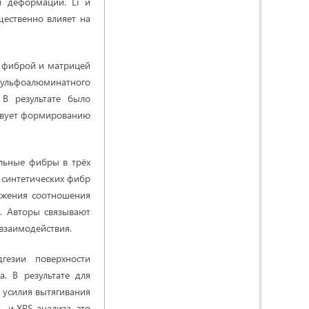
и деформаций. Li и
щественно влияет на
у фиброй и матрицей
сульфоалюминатного
В результате было
ствует формированию
льные фибры в трёх
я синтетических фибр
нижения соотношения
. Авторы связывают
взаимодействия.
гезии поверхности
. В результате для
усилия вытягивания
 и XPS-анализа, это