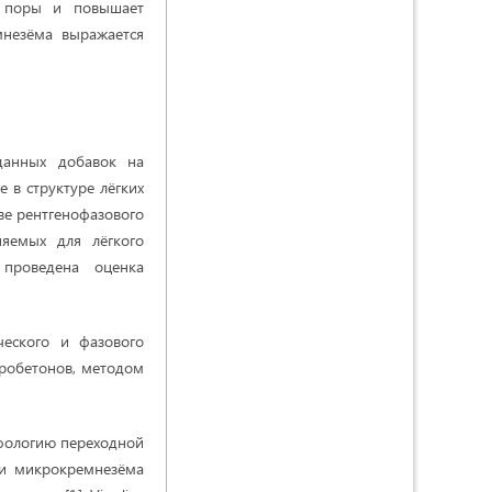
т поры и повышает
мнезёма выражается
данных добавок на
 в структуре лёгких
ве рентгенофазового
няемых для лёгкого
проведена оценка
ческого и фазового
бробетонов, методом
фологию переходной
ии микрокремнезёма