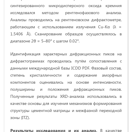
синтезированного микродисперсного оксида кремния
исследовался методом рентгенофазового анализа.
Анализы проводились на рентгеновском дифрактометре,
работающем с использованием излучения Cu-Kα (λ =
1.5406 Å). Сканирование образцов осуществлялось в
диапазоне 2θ = 5–80° с шагом 0.02°.
Идентификация характерных дифракционных пиков на
дифрактограммах проводилась путём сопоставления с
данными международной базы ICDD PDF. Фазовый состав,
степень кристалличности и содержание аморфных
компонентов оценивались на основе интенсивности,
полуширины и положения дифракционных пиков.
Полученные результаты XRD-анализа использовались в
качестве основы для изучения механизмов формирования
структуры цементной матрицы и межфазной переходной
зоны (ITZ).
Результаты исследования и их анализ.
В качестве