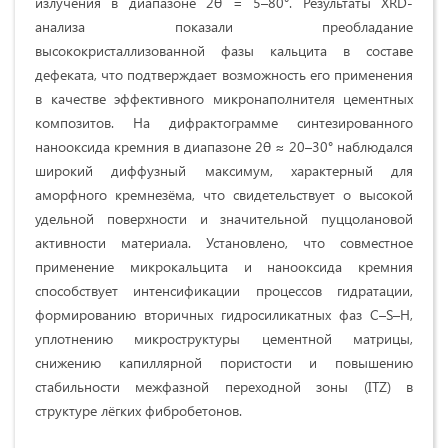
излучения в диапазоне 2θ = 5–80°. Результаты XRD-
анализа показали преобладание
высококристаллизованной фазы кальцита в составе
дефеката, что подтверждает возможность его применения
в качестве эффективного микронаполнителя цементных
композитов. На дифрактограмме синтезированного
нанооксида кремния в диапазоне 2θ ≈ 20–30° наблюдался
широкий диффузный максимум, характерный для
аморфного кремнезёма, что свидетельствует о высокой
удельной поверхности и значительной пуццолановой
активности материала. Установлено, что совместное
применение микрокальцита и нанооксида кремния
способствует интенсификации процессов гидратации,
формированию вторичных гидросиликатных фаз C–S–H,
уплотнению микроструктуры цементной матрицы,
снижению капиллярной пористости и повышению
стабильности межфазной переходной зоны (ITZ) в
структуре лёгких фибробетонов.