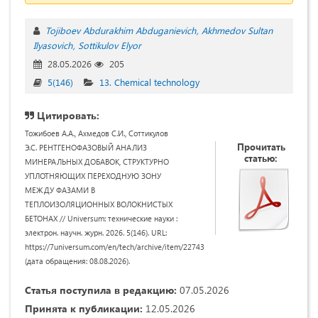
Tojiboev Abdurakhim Abduganievich
Akhmedov Sultan
Ilyasovich
Sottikulov Elyor
28.05.2026
205
5(146)
13. Chemical technology
Цитировать:
Тожибоев А.А., Ахмедов С.И., Соттикулов
Прочитать
Э.С. РЕНТГЕНОФАЗОВЫЙ АНАЛИЗ
статью:
МИНЕРАЛЬНЫХ ДОБАВОК, СТРУКТУРНО
УПЛОТНЯЮЩИХ ПЕРЕХОДНУЮ ЗОНУ
МЕЖДУ ФАЗАМИ В
ТЕПЛОИЗОЛЯЦИОННЫХ ВОЛОКНИСТЫХ
БЕТОНАХ // Universum: технические науки :
электрон. научн. журн. 2026. 5(146). URL:
https://7universum.com/en/tech/archive/item/22743
(дата обращения: 08.08.2026).
Статья поступила в редакцию:
07.05.2026
Принята к публикации:
12.05.2026