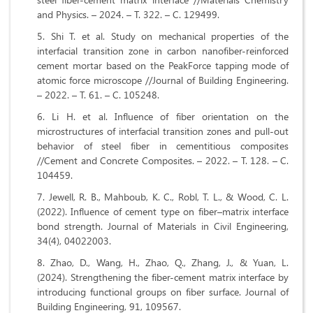
and Physics. – 2024. – Т. 322. – С. 129499.
Shi T. et al. Study on mechanical properties of the
interfacial transition zone in carbon nanofiber-reinforced
cement mortar based on the PeakForce tapping mode of
atomic force microscope //Journal of Building Engineering.
– 2022. – Т. 61. – С. 105248.
Li H. et al. Influence of fiber orientation on the
microstructures of interfacial transition zones and pull-out
behavior of steel fiber in cementitious composites
//Cement and Concrete Composites. – 2022. – Т. 128. – С.
104459.
Jewell, R. B., Mahboub, K. C., Robl, T. L., & Wood, C. L.
(2022). Influence of cement type on fiber–matrix interface
bond strength. Journal of Materials in Civil Engineering,
34(4), 04022003.
Zhao, D., Wang, H., Zhao, Q., Zhang, J., & Yuan, L.
(2024). Strengthening the fiber-cement matrix interface by
introducing functional groups on fiber surface. Journal of
Building Engineering, 91, 109567.