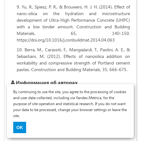
Yu, R., Spiesz, P. R., & Brouwers, H. J. H. (2014). Effect of
nano-silica on the hydration and microstructure
development of Ultra-High Performance Concrete (UHPC)
with a low binder amount. Construction and Building
Materials, 65, 140-150.
https://doi.org/10.1016/j.conbuildmat.2014.04.063
Berra, M., Carassiti, F., Mangialardi, T., Paolini, A. E., &
Sebastiani, M. (2012). Effects of nanosilica addition on
workability and compressive strength of Portland cement
pastes. Construction and Building Materials, 35, 666-675.
Информация об авторах
By continuing to use the site, you agree to the processing of cookies
and user data collected, including via Yandex.Metrica, for the
purpose of site operation and statistical research. If you do not want
your data to be processed, change your browser settings or leave the
site.
OK