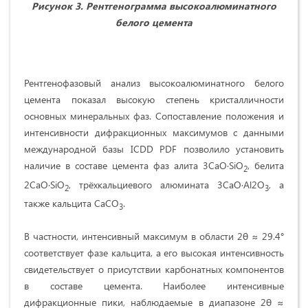
Рисунок 3. Рентгенограмма высокоалюминатного
белого цемента
Рентгенофазовый анализ высокоалюминатного белого
цемента показал высокую степень кристалличности
основных минеральных фаз. Сопоставление положения и
интенсивности дифракционных максимумов с данными
международной базы ICDD PDF позволило установить
наличие в составе цемента фаз алита 3CaO·SiO
, белита
2
2CaO·SiO
, трёхкальциевого алюмината 3CaO·Al2O
, а
2
3
также кальцита CaCO
.
3
В частности, интенсивный максимум в области 2θ ≈ 29.4°
соответствует фазе кальцита, а его высокая интенсивность
свидетельствует о присутствии карбонатных компонентов
в составе цемента. Наиболее интенсивные
дифракционные пики, наблюдаемые в диапазоне 2θ ≈