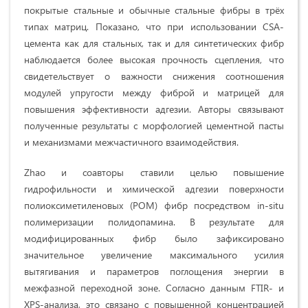
покрытые стальные и обычные стальные фибры в трёх
типах матриц. Показано, что при использовании CSA-
цемента как для стальных, так и для синтетических фибр
наблюдается более высокая прочность сцепления, что
свидетельствует о важности снижения соотношения
модулей упругости между фиброй и матрицей для
повышения эффективности адгезии. Авторы связывают
полученные результаты с морфологией цементной пасты
и механизмами межчастичного взаимодействия.
Zhao и соавторы ставили целью повышение
гидрофильности и химической адгезии поверхности
полиоксиметиленовых (POM) фибр посредством in-situ
полимеризации полидопамина. В результате для
модифицированных фибр было зафиксировано
значительное увеличение максимального усилия
вытягивания и параметров поглощения энергии в
межфазной переходной зоне. Согласно данным FTIR- и
XPS-анализа, это связано с повышенной концентрацией