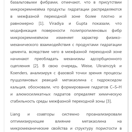
базальтовыми фибрами, отмечают, что в присутствии
микрокремнезёма продукты гидратации распределяются
в межфазной переходной зоне более плотно и
равномерно [1]. Viradiya и Gupta показали, что
модификация поверхности полипропиленовых фибр
микрокремнезёмом изменяет характер физико-
механического взаимодействия с продуктами гидратации
цемента, вследствие чего в межфазной переходной зоне
начинают преобладать механизмы адсорбционного
сцепления [2]. В свою очередь, Weise, Ukrainczyk и
Koenders, анализируя с фазовой точки зрения процессы
пуццолановых реакций метакаолина с гидроксидом
кальция, обосновали, что формирование гидратов C–S–H
и алюмосиликатных гидратов определяет химическую
стабильность среды межфазной переходной зоны [3].
Liang и соавторы системно проанализировали
оптимизирующее влияние метакаолина на
микромеханические свойства и структуру пористости в