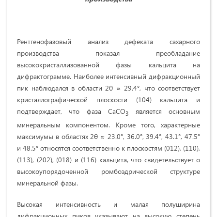
Рентгенофазовый анализ дефеката сахарного
производства показал преобладание
высококристаллизованной фазы кальцита на
дифрактограмме. Наиболее интенсивный дифракционный
пик наблюдался в области 2θ ≈ 29.4°, что соответствует
кристаллографической плоскости (104) кальцита и
подтверждает, что фаза CaCO
является основным
3
минеральным компонентом. Кроме того, характерные
максимумы в областях 2θ ≈ 23.0°, 36.0°, 39.4°, 43.1°, 47.5°
и 48.5° относятся соответственно к плоскостям (012), (110),
(113), (202), (018) и (116) кальцита, что свидетельствует о
высокоупорядоченной ромбоэдрической структуре
минеральной фазы.
Высокая интенсивность и малая полуширина
дифракционных пиков указывают на высокую степень