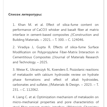
Список литературы:
Khan M. et al. Effect of silica-fume content on
performance of CaCO3 whisker and basalt fiber at matrix
interface in cement-based composites //Construction and
Building Materials. – 2021. – Т. 300. – С. 124046.
Viradiya J., Gupta R. Effects of silica-fume Surface
Modification on Polypropylene Fiber-Matrix Interaction in
Cementitious Composites //Journal of Materials Research
and Technology. – 2025.
Weise K., Ukrainczyk N., Koenders E. Pozzolanic reactions
of metakaolin with calcium hydroxide: review on hydrate
phase formations and effect of alkali hydroxides,
carbonates and sulfates //Materials & Design. – 2023. – Т.
231. – С. 112062.
Liang C. et al. Optimization mechanism of metakaolin on
micro-mechanical properties and pore characteristics of
steel fiber-cement matrix interface //Materials Chemistry