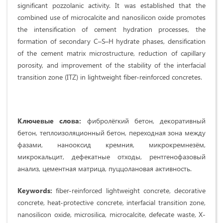
significant pozzolanic activity. It was established that the
combined use of microcalcite and nanosilicon oxide promotes
the intensification of cement hydration processes, the
formation of secondary C–S–H hydrate phases, densification
of the cement matrix microstructure, reduction of capillary
porosity, and improvement of the stability of the interfacial
transition zone (ITZ) in lightweight fiber-reinforced concretes.
Ключевые слова:
фибролёгкий бетон, декоративный
бетон, теплоизоляционный бетон, переходная зона между
фазами, нанооксид кремния, микрокремнезём,
микрокальцит, дефекатные отходы, рентгенофазовый
анализ, цементная матрица, пуццолановая активность.
Keywords:
fiber-reinforced lightweight concrete, decorative
concrete, heat-protective concrete, interfacial transition zone,
nanosilicon oxide, microsilica, microcalcite, defecate waste, X-