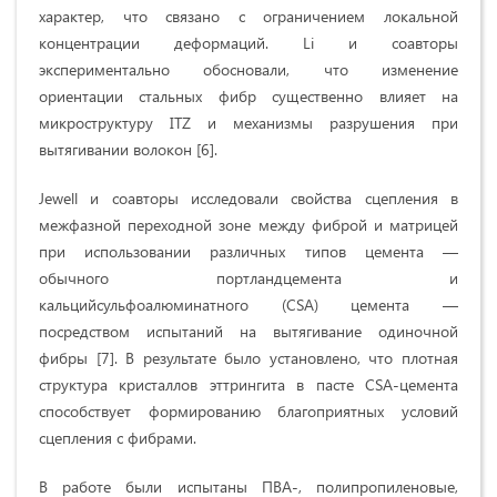
характер, что связано с ограничением локальной
концентрации деформаций. Li и соавторы
экспериментально обосновали, что изменение
ориентации стальных фибр существенно влияет на
микроструктуру ITZ и механизмы разрушения при
вытягивании волокон [6].
Jewell и соавторы исследовали свойства сцепления в
межфазной переходной зоне между фиброй и матрицей
при использовании различных типов цемента —
обычного портландцемента и
кальцийсульфоалюминатного (CSA) цемента —
посредством испытаний на вытягивание одиночной
фибры [7]. В результате было установлено, что плотная
структура кристаллов эттрингита в пасте CSA-цемента
способствует формированию благоприятных условий
сцепления с фибрами.
В работе были испытаны ПВА-, полипропиленовые,