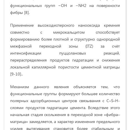
функциональных групп −OH и −NH2 на поверхности
фибры [8].
Применение высокодисперсного нанооксида кремния
совместно с микрокальцитом способствует
формированию более плотной и структурно однородной
межфазной переходной зоны (ITZ) за счёт
интенсификации пуццолановых реакций,
перераспределения продуктов гидратации и снижения
локальной капиллярной пористости цементной матрицы
[9-10]..
Механизм данного явления объясняется тем, что
функциональные группы формируют большее количество
полярных адсорбционных центров связывания с C–S–H-
слоями продуктов гидратации цемента. Вследствие этого
начальная стадия скольжения в переходной зоне «фибра–
матрица» замедляется, а характер изменения предельного
усилия вытягивания становится более стабильным и