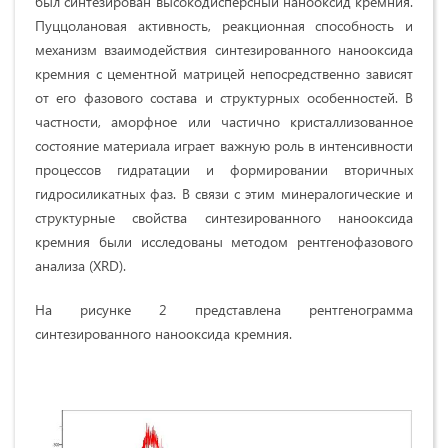
был синтезирован высокодисперсный нанооксид кремния.
Пуццолановая активность, реакционная способность и
механизм взаимодействия синтезированного нанооксида
кремния с цементной матрицей непосредственно зависят
от его фазового состава и структурных особенностей. В
частности, аморфное или частично кристаллизованное
состояние материала играет важную роль в интенсивности
процессов гидратации и формировании вторичных
гидросиликатных фаз. В связи с этим минералогические и
структурные свойства синтезированного нанооксида
кремния были исследованы методом рентгенофазового
анализа (XRD).
На рисунке 2 представлена рентгенограмма
синтезированного нанооксида кремния.