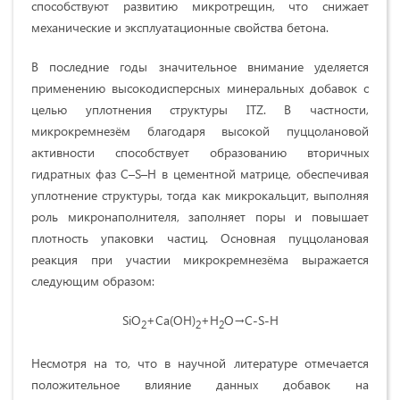
способствуют развитию микротрещин, что снижает
механические и эксплуатационные свойства бетона.
В последние годы значительное внимание уделяется
применению высокодисперсных минеральных добавок с
целью уплотнения структуры ITZ. В частности,
микрокремнезём благодаря высокой пуццолановой
активности способствует образованию вторичных
гидратных фаз C–S–H в цементной матрице, обеспечивая
уплотнение структуры, тогда как микрокальцит, выполняя
роль микронаполнителя, заполняет поры и повышает
плотность упаковки частиц. Основная пуццолановая
реакция при участии микрокремнезёма выражается
следующим образом:
SiO
+Ca(OH)
+H
O→C-S-H
2
2
2
Несмотря на то, что в научной литературе отмечается
положительное влияние данных добавок на