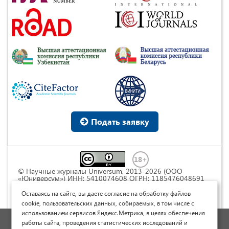
Подать заявку
© Научные журналы Universum, 2013-2026 (ООО
«Юниверсум») ИНН: 5410074608 ОГРН: 1185476048691
Это произведение доступно по
лицензии Creative
Commons « Attribution» («Атрибуция») 4.0
Оставаясь на сайте, вы даете согласие на обработку файлов
Непортированная
.
cookie, пользовательских данных, собираемых, в том числе с
использованием сервисов Яндекс.Метрика, в целях обеспечения
Политика обработки персональных данных
работы сайта, проведения статистических исследований и