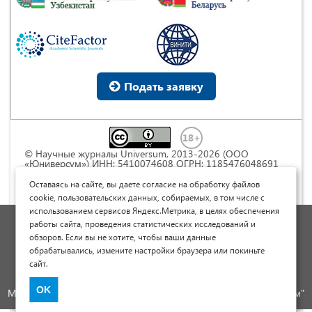
Подать заявку
© Научные журналы Universum, 2013-2026 (ООО
«Юниверсум») ИНН: 5410074608 ОГРН: 1185476048691
Это произведение доступно по
лицензии Creative
Commons « Attribution» («Атрибуция») 4.0
Оставаясь на сайте, вы даете согласие на обработку файлов
Непортированная
.
cookie, пользовательских данных, собираемых, в том числе с
использованием сервисов Яндекс.Метрика, в целях обеспечения
Политика обработки персональных данных
работы сайта, проведения статистических исследований и
обзоров. Если вы не хотите, чтобы ваши данные
Договор оферты
обрабатывались, измените настройки браузера или покиньте
Опубликовать научную статью
сайт.
Сайт научных статей и публикаций
OK
Международный научно-исследовательский журнал "Юниверсум"