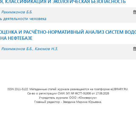
Я, КЛАССИФИКАЦИЯ И ЭКОЛОГИЧЕСКАЯ БЕЗОПАСНОСТЬ
Рахимжонов Б.Б.
ть деятельности человека
 ОЦЕНКА И РАСЧЁТНО-НОРМАТИВНЫЙ АНАЛИЗ СИСТЕМ ВОД
НА НЕФТЕБАЗЕ
Рахимжонов Б.Б.
Каюмов Н.З.
ISSN 2311-5122. Метаданные статей журнала размещаются на платформе eLIBRARY.RU.
Св-во о регистрации СМИ: ЭЛ № ФС77-91806 от 17.06.2026
Учредитель журнала: ООО «Юниверсум»
Главный редактор - Звездина Марина Юрьевна.