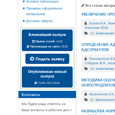
Условия публикации
Все статьи автора
Примеры оформления
материалов
УВЕЛИЧЕНИЕ ПРО
Договор оферты
Холов И.А.
Рахи
Усмонова Ю.Ш.
13. Химическая
Ближайший выпуск
Прием статей:
14.08
ОПРЕДЕЛЕНИЕ А
Публикация на сайте:
28.08
АДСОРБЕНТОВ
Подать заявку
Рахимжонов Б.Б.
Собуров Ж.Я.
Наза
13. Химическая
Опубликован новый
выпуск
МЕТОДИКА ОЦЕНК
7(148) 28.07.2026.
НЕФТЕПРОДУКТО
Контакты
Хасанхонов З.Х.
21. Безопаснос
Мы будем рады ответить на
Ваши вопросы в рабочие дни с
РАЗРАБОТКА НОР