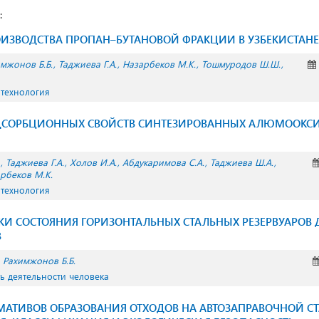
:
ИЗВОДСТВА ПРОПАН–БУТАНОВОЙ ФРАКЦИИ В УЗБЕКИСТАНЕ
мжонов Б.Б.
Таджиева Г.А.
Назарбеков М.К.
Тошмуродов Ш.Ш.
 технология
ДСОРБЦИОННЫХ СВОЙСТВ СИНТЕЗИРОВАННЫХ АЛЮМООКС
Таджиева Г.А.
Холов И.А.
Абдукаримова С.А.
Таджиева Ш.А.
рбеков М.К.
 технология
И СОСТОЯНИЯ ГОРИЗОНТАЛЬНЫХ СТАЛЬНЫХ РЕЗЕРВУАРОВ 
В
Рахимжонов Б.Б.
ть деятельности человека
МАТИВОВ ОБРАЗОВАНИЯ ОТХОДОВ НА АВТОЗАПРАВОЧНОЙ С