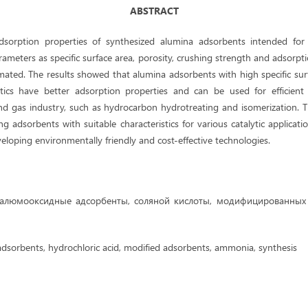
ABSTRACT
adsorption properties of synthesized alumina adsorbents intended for 
rameters as specific surface area, porosity, crushing strength and adsorpti
mated. The results showed that alumina adsorbents with high specific sur
istics have better adsorption properties and can be used for efficient 
 and gas industry, such as hydrocarbon hydrotreating and isomerization. 
ng adsorbents with suitable characteristics for various catalytic applica
veloping environmentally friendly and cost-effective technologies.
а
люмооксидные адсорбенты
,
соляной кислоты, модифицированных 
dsorbents, hydrochloric acid, modified adsorbents, ammonia, synthesis