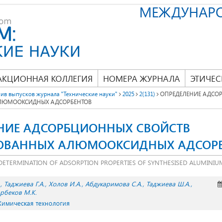
МЕЖДУНАР
АКЦИОННАЯ КОЛЛЕГИЯ
НОМЕРА ЖУРНАЛА
ЭТИЧЕС
ив выпусков журнала "Технические науки"
2025
2(131)
ОПРЕДЕЛЕНИЕ АДСО
ЛЮМООКСИДНЫХ АДСОРБЕНТОВ
НИЕ АДСОРБЦИОННЫХ СВОЙСТВ
ОВАННЫХ АЛЮМООКСИДНЫХ АДСОР
DETERMINATION OF ADSORPTION PROPERTIES OF SYNTHESISED ALUMINIU
Таджиева Г.А.
Холов И.А.
Абдукаримова С.А.
Таджиева Ш.А.
рбеков М.К.
 Химическая технология