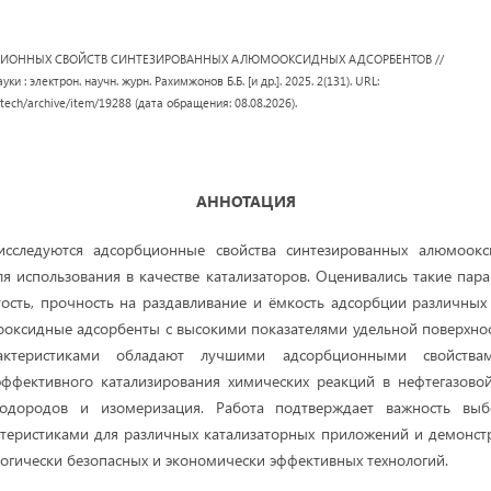
ИОННЫХ СВОЙСТВ СИНТЕЗИРОВАННЫХ АЛЮМООКСИДНЫХ АДСОРБЕНТОВ //
ки : электрон. научн. журн. Рахимжонов Б.Б. [и др.]. 2025. 2(131). URL:
/tech/archive/item/19288 (дата обращения: 08.08.2026).
АННОТАЦИЯ
сследуются адсорбционные свойства синтезированных алюмоокс
я использования в качестве катализаторов. Оценивались такие пара
тость, прочность на раздавливание и ёмкость адсорбции различных 
ооксидные адсорбенты с высокими показателями удельной поверхн
рактеристиками обладают лучшими адсорбционными свойств
ффективного катализирования химических реакций в нефтегазовой
еводородов и изомеризация. Работа подтверждает важность выб
теристиками для различных катализаторных приложений и демонстр
логически безопасных и экономически эффективных технологий.