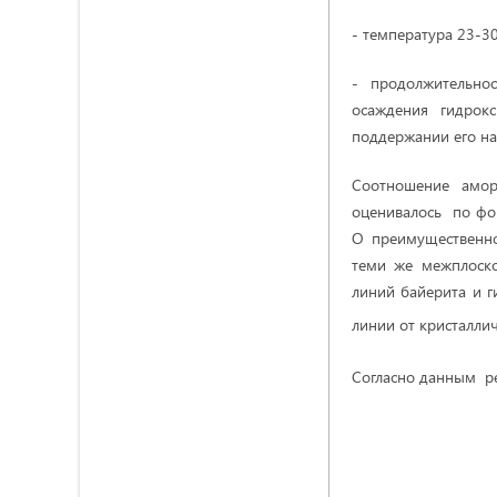
- температура 23-3
- продолжительно
осаждения гидрок
поддержании его н
Соотношение амор
оценивалось по фо
О преимущественно
теми же межплоско
линий байерита и г
линии от кристаллич
Согласно данным ре