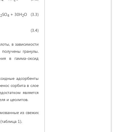
)
SO
+ 30H
O (3.3)
2
4
2
O (3.4)
лоты, в зависимости
получены гранулы.
ния в гамма-оксид
ксидные адсорбенты
енос сорбита в слое
достатком является
ля и цеолитов.
рмованные из свежих
 (таблица 1).