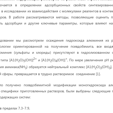
лючается в определении адсорбционных свойств синтезирован
 в исследовании их взаимодействия с молекулами реагентов в конте
торов. В работе рассматриваются методы, позволяющие оценить п
сть адсорбции и другие ключевые параметры, которые влияют на
едовании мы рассмотрели осаждения гидроксида алюминия из ра
ологии ориентированной на получение псевдобемита, все входя
юминия (сульфаты и хлориды) присутствуют в гидролизованном 
2+
+
типа [A1(H
O)
(OH)]
и [A1(H
O)
(OH)]
,
По мере увеличения рН р
2
5
2
4
ния аммиака(NH
) образуется нейтральный комплекс [A1(H
O)
(OH)
]
3
2
3
3
 сферы, превращается в трудно растворимое соединение [1].
ло получено псевдобемитной модификации моногидроксида ал
м специфики приготовленных растворов, были выбраны следующие 
одержащих систем:
 пределах 7.3-7.9,