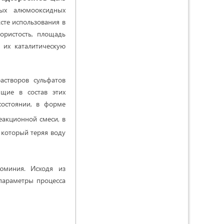
ных алюмооксидных
ксте использования в
ористость, площадь
 их каталитическую
створов сульфатов
щие в состав этих
состоянии, в форме
еакционной смеси, в
, который теряя воду
юминия. Исходя из
параметры процесса