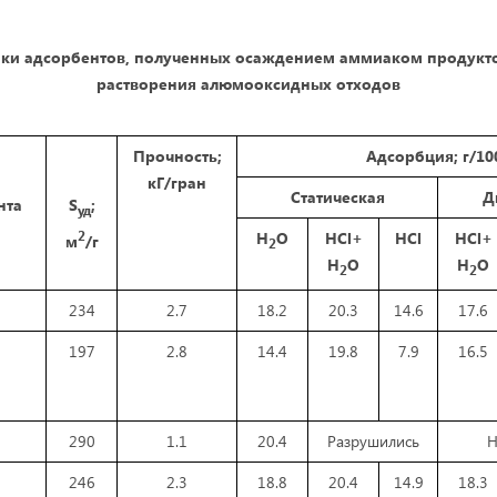
ики адсорбентов, полученных осаждением аммиаком продукто
растворения алюмооксидных отходов
Прочность;
Адсорбция; г/100
кГ/гран
Статическая
Д
нта
S
;
уд
2
Н
О
HCl+
HCl
HCl+
м
/г
2
Н
О
Н
О
2
2
234
2.7
18.2
20.3
14.6
17.6
197
2.8
14.4
19.8
7.9
16.5
290
1.1
20.4
Разрушились
Н
246
2.3
18.8
20.4
14.9
18.3