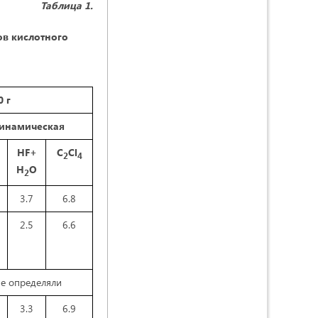
Таблица 1.
в кислотного
 г
инамическая
HF+
C
Cl
2
4
Н
О
2
3.7
6.8
2.5
6.6
е определяли
3.3
6.9