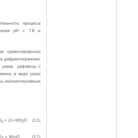
ельность процесса
ижения рН = 7.8 и
ии ориентировочно
в дифрактограммах.
е узкие рефлексы с
ялись в виде узких
тны малоинтенсивные
O
+ (2+Х)H
O (3.1)
4
2
O
+ ХH
O (3.2)
4
2