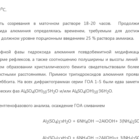
о
0
С,
сть созревания в маточном растворе 18-20 часов. Продолжит
сида алюминия определялась временем, требуемым для дост
а должном уровне порционным введением 25 % раствора аммиака.
фной фазы гидроксида алюминия псевдобемитной модификац
рме рефлексов, а также соотношению полуширины и высоты линий 
м образовании кристаллического бемита свидетельствовали боле
стными расстояниями. Примеси тригидроксидов алюминия проявл
иббсита. На всех дифрактограммах серии ГОА 1-S были едва заме
.
.
еских фаз Al
SO
(OH)
5H
O и/или Al
SO
(OH)
36H
O.
4
4
10
2
4
4
10
2
нтгенофазового анализа, осаждение ГОА сливанием
.
Al
(SO
)
xH
O + 6NH
OH →2AlOOH+ 3(NH
)
S
2
4
3
2
4
4
2
.
Al
(SO
)
xH
O + 6NH
OH →2Al(OH)
+ 3(NH
)
S
2
4
3
2
4
3
4
2