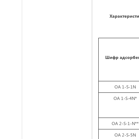
Характерист
Шифр адсорбе
ОА 1-S-1N
ОА 1-S-4N*
ОА 2-S-1-N**
ОА 2-S-5N