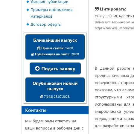
Условия публикации
Цитировать:
Примеры оформления
материалов
ОПРЕДЕЛЕНИЕ АДСОРБЦ
Universum: технические нау
Договор оферты
https://7universum.com/ru
Ближайший выпуск
Прием статей:
14.08
Публикация на сайте:
28.08
Подать заявку
В данной работе и
предназначенных дл
поверхность, порис
Опубликован новый
выпуск
показали, что алюм
структурными ха
7(148) 28.07.2026.
использованы для э
Контакты
гидроочистка угл
подходящими харак
Мы будем рады ответить на
для разработки эко
Ваши вопросы в рабочие дни с