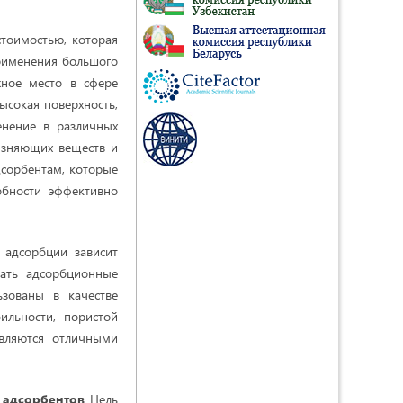
тоимостью, которая
применения большого
ное место в сфере
ысокая поверхность,
енение в различных
рязняющих веществ и
сорбентам, которые
обности эффективно
 адсорбции зависит
чать адсорбционные
ьзованы в качестве
ильности, пористой
являются отличными
 адсорбентов
Цель