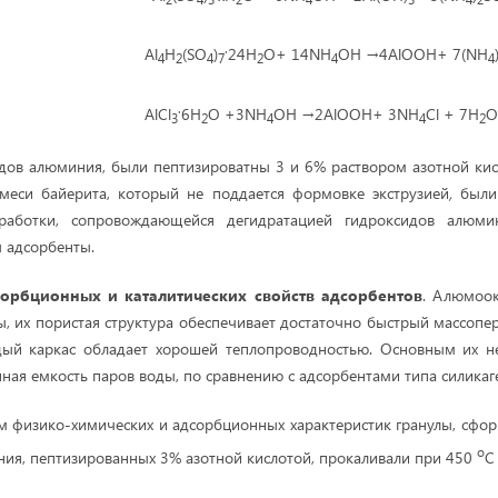
.
Al
H
(SO
)
24H
O+ 14NH
OH →4AlOOH+ 7(NH
4
2
4
7
2
4
4
.
AlCl
6H
O +3NH
OH →2AlOOH+ 3NH
Cl + 7H
3
2
4
4
2
дов алюминия, были пептизироватны 3 и 6% раствором азотной кис
меси байерита, который не поддается формовке
экструзией
,
были 
работки, сопровождающейся дегидратацией гидроксидов алюми
 адсорбенты.
орбционных и каталитических свойств адсорбентов
. Алюмоо
, их пористая структура обеспечивает достаточно быстрый массопер
рдый каркас обладает хорошей теплопроводностью. Основным их не
ная емкость паров воды,
по сравнению с адсорбентами типа силикаге
 физико-химических и адсорбционных характеристик гранулы, сфо
о
ия, пептизированных 3% азотной кислотой, прокаливали при 450
С