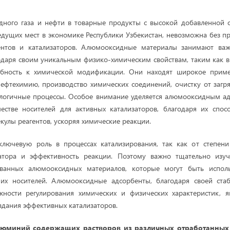
дного газа и нефти в товарные продукты с высокой добавленной с
едущих мест в экономике Республики Узбекистан, невозможна без 
ентов и катализаторов.
Алюмооксидные материалы занимают важ
одаря своим уникальным физико-химическим свойствам, таким как в
обность к химической модификации. Они находят широкое прим
нефтехимию, производство химических соединений, очистку от заг
ологичные процессы. Особое внимание уделяется алюмооксидным ад
честве носителей для активных катализаторов, благодаря их спос
кулы реагентов, ускоряя химические реакции.
ключевую роль в процессах катализирования, так как от степени
затора и эффективность реакции. Поэтому важно тщательно изу
ованных алюмооксидных материалов, которые могут быть испол
 их носителей. Алюмооксидные адсорбенты, благодаря своей стаб
жности регулирования химических и физических характеристик, 
здания эффективных катализаторов.
люминий содержащих растворов из различных отработанных