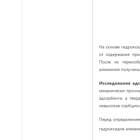
На основе гидрокси
от содержания при
После их термооб
алюминия получены
Исследование адс
механически прочны
адсорбента, а тве
невысокая сорбцион
Перед определением
гидроксидов алюмин