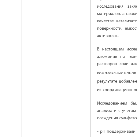
исследования зак
материалов, а также
качестве катализа
поверхности, ёмко
активность.
В настоящем иссл
алюминия по техн
растворов соли ал
комплексных ионов 
результате добавле
из координационной
Исследованием бы
анализа и с учето
осаждения сульфатс
- рН поддерживали в