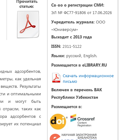
Прочитать
Св-во о регистрации СМИ:
статью:
ЭЛ № ФС77-91806 от 17.06.2026
Учредитель журнала:
ООО
«Юниверсум»
Выходит с 2013 года
ISSN:
2311-5122
Языки:
русский, English.
Размещается в eLIBRARY.RU
идных адсорбентов,
Скачать информационное
метры, как удельная
письмо
веществ. Результаты
Включен в перечень ВАК
ости и оптимальными
Республики Узбекистан
ами и могут быть
Размещается в:
 отрасли, таких как
ора адсорбентов с
ирует их потенциал