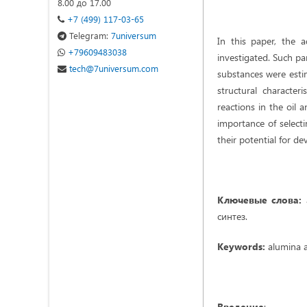
8.00 до 17.00
+7 (499) 117-03-65
Telegram:
7universum
In this paper, the 
+79609483038
investigated. Such pa
tech@7universum.com
substances were esti
structural character
reactions in the oil
importance of selecti
their potential for de
Ключевые слова:
синтез.
Keywords
:
alumina a
Введение
: