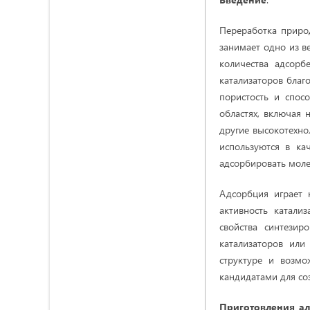
Переработка приро
занимает одно из в
количества адсорб
катализаторов благ
пористость и спос
областях, включая 
другие высокотехн
используются в ка
адсорбировать моле
Адсорбция играет 
активность катали
свойства синтезир
катализаторов или
структуре и возмо
кандидатами для со
Приготовления а