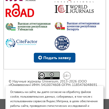
Подать заявку
© Научные журналы Universum, 2013-2026 (ООО
«Юниверсум») ИНН: 5410074608 ОГРН: 1185476048691
Это произведение доступно по
лицензии Creative
Commons « Attribution» («Атрибуция») 4.0
Оставаясь на сайте, вы даете согласие на обработку файлов
Непортированная
.
cookie, пользовательских данных, собираемых, в том числе с
использованием сервисов Яндекс.Метрика, в целях обеспечения
Политика обработки персональных данных
работы сайта, проведения статистических исследований и